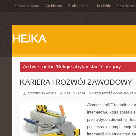
Archiwum
Budzisz mnie
Ja ciebie
Strona główna
Spis Treści
HEJKA
Archive for the ‘Religie afrykańskie’ Category
KARIERA I ROZWÓJ ZAWODOWY
POSTED BY ADMIN
CZE - 2 - 2026
MOŻLIWOŚĆ KOMENTOWAN
AkademikaWF to stale aktu
internetowa, która została 
profilaktyce zdrowotnej, ter
poszerzaniu kompetencji. S
informacji dla studentów, z