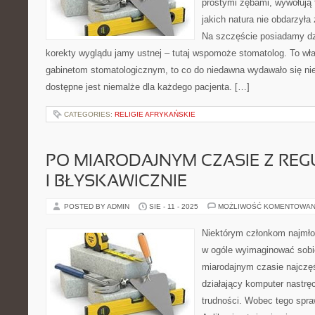
prostymi zębami, wywołują 
jakich natura nie obdarzył
Na szczęście posiadamy dz
korekty wyglądu jamy ustnej – tutaj wspomoże stomatolog. To w
gabinetom stomatologicznym, to co do niedawna wydawało się ni
dostępne jest niemalże dla każdego pacjenta. […]
CATEGORIES:
RELIGIE AFRYKAŃSKIE
PO MIARODAJNYM CZASIE Z RE
I BŁYSKAWICZNIE
POSTED BY ADMIN
SIE - 11 - 2025
MOŻLIWOŚĆ KOMENTOWAN
Niektórym członkom najmłod
w ogóle wyimaginować sobi
miarodajnym czasie najczęś
działający komputer nastręc
trudności. Wobec tego spr