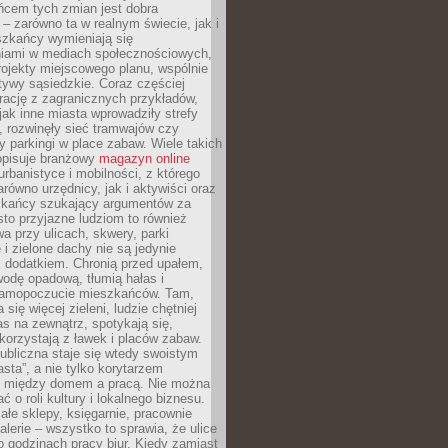
ńcem tych zmian jest dobra
– zarówno ta w realnym świecie, jak i
szkańcy wymieniają się
iami w mediach społecznościowych,
ojekty miejscowego planu, wspólnie
atywy sąsiedzkie. Coraz częściej
irację z zagranicznych przykładów,
jak inne miasta wprowadziły strefy
, rozwinęły sieć tramwajów czy
ły parkingi w place zabaw. Wiele takich
opisuje branżowy
magazyn online
rbanistyce i mobilności, z którego
arówno urzędnicy, jak i aktywiści oraz
zkańcy szukający argumentów za
to przyjazne ludziom to również
wa przy ulicach, skwery, parki
i zielone dachy nie są jedynie
 dodatkiem. Chronią przed upałem,
odę opadową, tłumią hałas i
samopoczucie mieszkańców. Tam,
 się więcej zieleni, ludzie chętniej
s na zewnątrz, spotykają się,
korzystają z ławek i placów zabaw.
ubliczna staje się wtedy swoistym
sta”, a nie tylko korytarzem
 między domem a pracą. Nie można
ć o roli kultury i lokalnego biznesu.
ałe sklepy, księgarnie, pracownie
galerie – wszystko to sprawia, że ulice
o godzinach pracy biur. Kiedy zamiast