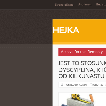
Archiwum
Budzis
Strona główna
HEJKA
Archive for the ‘Remonty i
JEST TO STOSU
DYSCYPLINA, KT
OD KILKUNASTU
POSTED BY ADMIN
GRU - 23 -