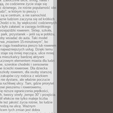
ł. Zatłoczone ulice, smog, hałas i
ają, że codzienne życie staje się
ic dziwnego, że rośnie popularność idei
udzi”, w którym to pieszy i
 są w centrum, a nie samochód.
azne ludziom zaczyna się od krótkich
Chodzi o to, by większość codziennych
było załatwić w zasięgu krótkiego
przejażdżki rowerem. Sklep, szkoła,
 park, przystanek – jeśli są w pobliżu,
eby wsiadać do auta. Taki model
wa „miastem 15-minutowym”, bo
 w ciągu kwadransa pieszo lub rowerem
najważniejszych usług. Dzięki temu
staje się mniej męcząca, ulice mniej
a mieszkańcy bardziej aktywni
Kluczowym elementem miasta dla ludzi
e, szerokie chodniki i sensownie
e ścieżki rowerowe. Dla dziecka
szkoły rowerem, dla osoby starszej
z zakupów czy rodzica z wózkiem
 nie dystans, ale właśnie poczucie
 ruchliwej ulicy. Tam, gdzie priorytet
howi pieszemu i rowerowemu,
ę niższe ograniczenia prędkości,
h, tworzy strefy „tempo 30” i przejścia
W efekcie nie tylko maleje liczba
e też jakość życia rośnie, bo ludzie
chodzą na ulicę. Ważnym
ńcem tych zmian jest dobra