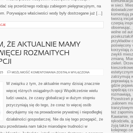
komunikacja 
w sieci. Mie
ddać się przeróżnego rodzaju zabiegom pielęgnacyjnym, na
doświadczen
m. Porywające właściwości wody były dostrzegane już […]
komentują pr
tworzą inicj
czerpią insp
ACJE
obserwując, 
wolne od aut
przekształci
przykładów 
M, ŻE AKTUALNIE MAMY
poświęcony u
korzystają z
 WIĘCEJ ROZMAITYCH
zwykli mies
zmianą. Mias
CJI
zieleń. Drze
kieszonkowe 
estetycznym
W
025
MOŻLIWOŚĆ KOMENTOWANIA
ZOSTAŁA WYŁĄCZONA
ZWIĄZKU
zatrzymują w
Z
poprawiają 
TYM,
W związku z tym, że aktualnie mamy dzisiaj znacznie
gdzie pojawia
ŻE
AKTUALNIE
spędzają cza
więcej różnych osiągalnych opcji Współcześnie wielu
MAMY
rozmawiają, 
DZISIAJ
ludzi uważa, że czasy globalizacji w dużym stopniu
O
Przestrzeń p
WIELE
„salonem mia
przyczyniają się do tego, że coraz to więcej osób
WIĘCEJ
tranzytowym
ROZMAITYCH
OSIĄGALNYCH
decydujemy się na prowadzenie prywatnej i niepodległej
też zapomina
OPCJI
Kawiarnie, m
działalności gospodarczej. Nie da się tego przegapić, że
rękodzieła, 
żyją także p
zu przedstawia nam także miarodajne trudności w
kolejnego c