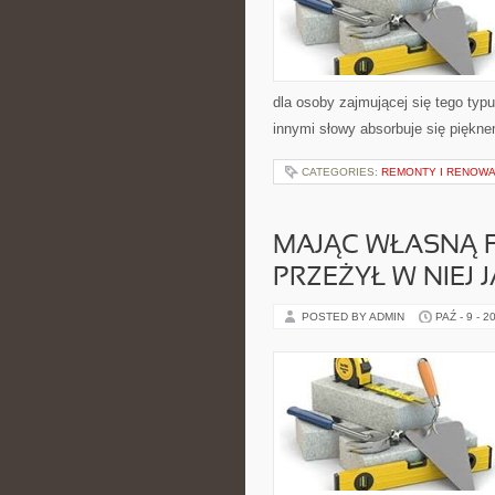
dla osoby zajmującej się tego typu
innymi słowy absorbuje się piękne
CATEGORIES:
REMONTY I RENOW
MAJĄC WŁASNĄ F
PRZEŻYŁ W NIEJ 
POSTED BY ADMIN
PAŹ - 9 - 2