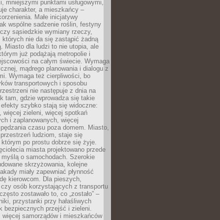
i, mniejszymi punktami usługowymi,
je charakter, a mieszkańcy –
orzenienia. Małe inicjatywy
jak wspólne sadzenie roślin, festyny
 czy sąsiedzkie wymiany rzeczy,
, których nie da się zastąpić żadną
ą. Miasto dla ludzi to nie utopia, ale
którym już podążają metropolie i
ejscowości na całym świecie. Wymaga
ycznej, mądrego planowania i dialogu z
i. Wymaga też cierpliwości, bo
ków transportowych i sposobu
rzestrzeni nie następuje z dnia na
k tam, gdzie wprowadza się takie
 efekty szybko stają się widoczne:
, więcej zieleni, więcej spotkań
ch i zaplanowanych, więcej
spędzania czasu poza domem. Miasto,
 przestrzeń ludziom, staje się
którym po prostu dobrze się żyje.
ęciolecia miasta projektowano przede
 myślą o samochodach. Szerokie
budowane skrzyżowania, kolejne
stakady miały zapewniać płynność
dę kierowcom. Dla pieszych,
czy osób korzystających z transportu
często zostawało to, co „zostało” –
iki, przystanki przy hałaśliwych
k bezpiecznych przejść i zieleni.
az więcej samorządów i mieszkańców