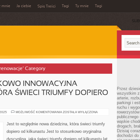
z mnie
Ja ciebie
Tagi
Ty mnie
Tagi
Spis Treści
SUB
 renowacje’ Category
NKOWO INNOWACYJNA
Przez dziesi
ÓRA ŚWIECI TRIUMFY DOPIERO
wszystkim z
arterie, roz
parkingi i e
ruchu i wygo
rowerzystów 
JEST
 2025
MOŻLIWOŚĆ KOMENTOWANIA
ZOSTAŁA WYŁĄCZONA
TO
publicznego 
STOSUNKOWO
wąskie chodn
INNOWACYJNA
Jest to względnie nowa dziedzina, która świeci triumfy
DYSCYPLINA,
drogach, bra
KTÓRA
Dzisiaj cor
dopiero od kilkunastu Jest to stosunkowo oryginalna
ŚWIECI
dochodzi do 
TRIUMFY
dyscyplina, jaka świeci triumfy dopiero od kilkunastu lat,
DOPIERO