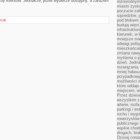
zby klientów. Jednakże, jeżeli wybierze dostępny, a zarazem
różnorodnym
miasto zysku
poczucie zak
sąsiedzkie, 
pod blokiem
ACJE
budują więzi
infrastruktur
kierunek, w 
mniejsze mi
odwagi polit
mieszkańcam
zmiana nawy
myślenia o p
dzień. Jedna
rozwiązania,
mniej hałasu
przypadkowy
możliwości 
które oddaje
miejscem, w 
Przez dziesi
wszystkim z
arterie, roz
parkingi i e
ruchu i wygo
rowerzystów 
publicznego 
wąskie chodn
drogach, bra
Dzisiaj cor