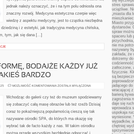
się wyczerpa
OD
stres sprawi
jednak należy oznaczyć, że i na tym polu odniosła ona
KILKUNASTU
uciążliwe. N
znaczny rozwój. Medycyna estetyczna czerpie więc
„miasta dla l
mieszkaniec
wiedzę z aspektu medycyny, jest to cząstka niezbędna
Miasto przyj
dystansów. 
 dziedziną i z estetyki, jak tradycyjna medycyna chińska,
spraw można 
m, tym, jak się dana […]
spaceru lub 
przychodnia,
nie ma potrz
ACJE
nazywany by
zakłada, że
dotrzemy do 
codzienność 
ORMĘ, BODAJŻE KAŻDY JUŻ
zatłoczone, 
fizycznie. 
JAKIEŚ BARDZO
są bezpieczn
poprowadzon
jadącego do 
MAJĄC
025
MOŻLIWOŚĆ KOMENTOWANIA
ZOSTAŁA WYŁĄCZONA
WŁASNĄ
wracającej 
FORMĘ,
barierą bywa
BODAJŻE
Wchodząc do galerii czy też do muzeum spodziewamy
zagrożenia na
KAŻDY
JUŻ
daje się ruc
się zobaczyć całą masę obrazów lub też rzeźb Dzisiaj
PRZEŻYŁ
wprowadza si
W
coraz to pokaźniejszą popularnością cieszą się tak
NIEJ
uspokaja ruc
JAKIEŚ
wyniesione. 
nazywane ośrodki SPA, do których ma okazję się
BARDZO
wypadków, al
wybrać tak de facto każdy z nas. W takim ośrodku
chętniej wy
sprzymierze
można przede wszystkim bezbłędnie odpocząć i