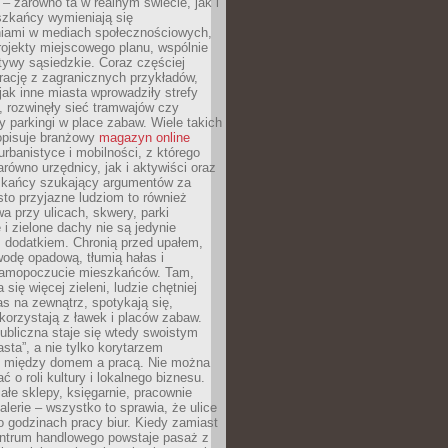
– zarówno ta w realnym świecie, jak i
szkańcy wymieniają się
iami w mediach społecznościowych,
ojekty miejscowego planu, wspólnie
atywy sąsiedzkie. Coraz częściej
irację z zagranicznych przykładów,
jak inne miasta wprowadziły strefy
, rozwinęły sieć tramwajów czy
ły parkingi w place zabaw. Wiele takich
opisuje branżowy
magazyn online
rbanistyce i mobilności, z którego
arówno urzędnicy, jak i aktywiści oraz
zkańcy szukający argumentów za
to przyjazne ludziom to również
wa przy ulicach, skwery, parki
i zielone dachy nie są jedynie
 dodatkiem. Chronią przed upałem,
odę opadową, tłumią hałas i
samopoczucie mieszkańców. Tam,
 się więcej zieleni, ludzie chętniej
s na zewnątrz, spotykają się,
korzystają z ławek i placów zabaw.
ubliczna staje się wtedy swoistym
sta”, a nie tylko korytarzem
 między domem a pracą. Nie można
ć o roli kultury i lokalnego biznesu.
ałe sklepy, księgarnie, pracownie
galerie – wszystko to sprawia, że ulice
o godzinach pracy biur. Kiedy zamiast
entrum handlowego powstaje pasaż z