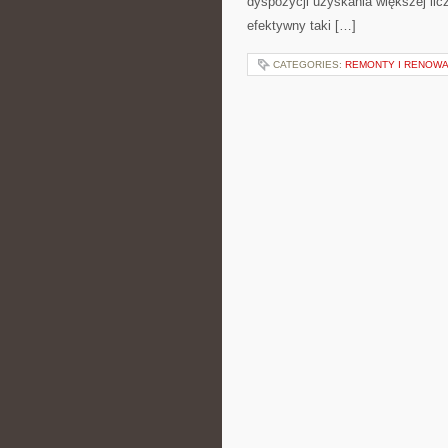
dyspozycji uzyskania większej lic
efektywny taki […]
CATEGORIES:
REMONTY I RENOW