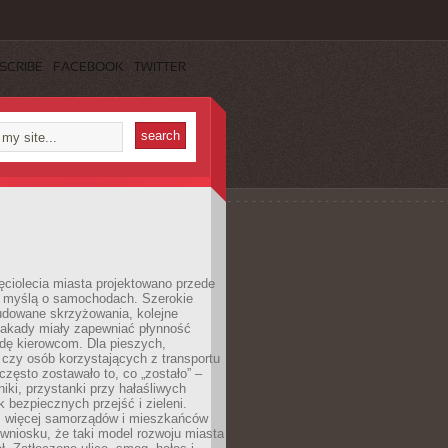
SCRIBE
FACEBOOK
TWITTER
ęciolecia miasta projektowano przede
 myślą o samochodach. Szerokie
budowane skrzyżowania, kolejne
stakady miały zapewniać płynność
dę kierowcom. Dla pieszych,
czy osób korzystających z transportu
często zostawało to, co „zostało” –
iki, przystanki przy hałaśliwych
k bezpiecznych przejść i zieleni.
az więcej samorządów i mieszkańców
wniosku, że taki model rozwoju miasta