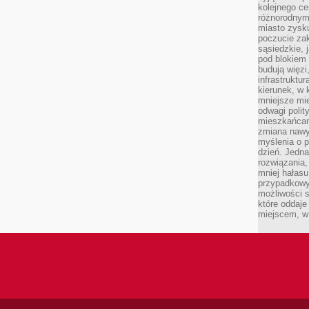
kolejnego c
różnorodnym
miasto zysku
poczucie zak
sąsiedzkie, 
pod blokiem
budują więzi
infrastruktur
kierunek, w 
mniejsze mi
odwagi polit
mieszkańcam
zmiana nawy
myślenia o p
dzień. Jedna
rozwiązania,
mniej hałasu
przypadkowy
możliwości 
które oddaje
miejscem, w 