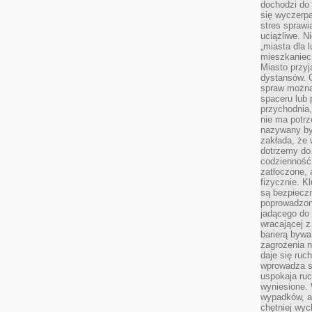
dochodzi do 
się wyczerpa
stres sprawi
uciążliwe. N
„miasta dla l
mieszkaniec
Miasto przyj
dystansów. 
spraw można 
spaceru lub 
przychodnia,
nie ma potrz
nazywany by
zakłada, że
dotrzemy do 
codzienność 
zatłoczone, 
fizycznie. 
są bezpieczn
poprowadzon
jadącego do 
wracającej 
barierą bywa
zagrożenia na
daje się ruc
wprowadza si
uspokaja ruc
wyniesione. 
wypadków, al
chętniej wy