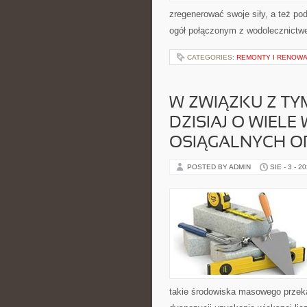
zregenerować swoje siły, a też po
ogół połączonym z wodolecznictwe
CATEGORIES:
REMONTY I RENOW
W ZWIĄZKU Z TY
DZISIAJ O WIELE
OSIĄGALNYCH OP
POSTED BY ADMIN
SIE - 3 - 2
takie środowiska masowego przeka