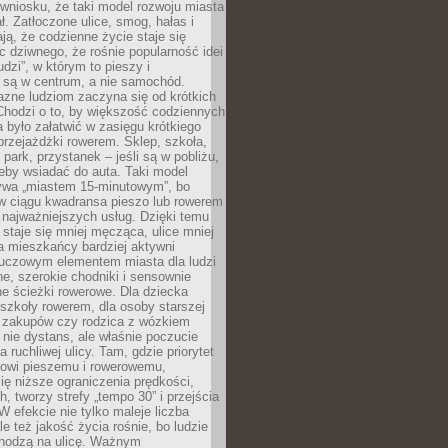
wniosku, że taki model rozwoju miasta
ł. Zatłoczone ulice, smog, hałas i
ają, że codzienne życie staje się
ic dziwnego, że rośnie popularność idei
udzi”, w którym to pieszy i
 są w centrum, a nie samochód.
azne ludziom zaczyna się od krótkich
Chodzi o to, by większość codziennych
było załatwić w zasięgu krótkiego
przejażdżki rowerem. Sklep, szkoła,
 park, przystanek – jeśli są w pobliżu,
eby wsiadać do auta. Taki model
wa „miastem 15-minutowym”, bo
 w ciągu kwadransa pieszo lub rowerem
najważniejszych usług. Dzięki temu
staje się mniej męcząca, ulice mniej
a mieszkańcy bardziej aktywni
Kluczowym elementem miasta dla ludzi
e, szerokie chodniki i sensownie
e ścieżki rowerowe. Dla dziecka
szkoły rowerem, dla osoby starszej
z zakupów czy rodzica z wózkiem
 nie dystans, ale właśnie poczucie
 ruchliwej ulicy. Tam, gdzie priorytet
howi pieszemu i rowerowemu,
ę niższe ograniczenia prędkości,
h, tworzy strefy „tempo 30” i przejścia
W efekcie nie tylko maleje liczba
e też jakość życia rośnie, bo ludzie
chodzą na ulicę. Ważnym