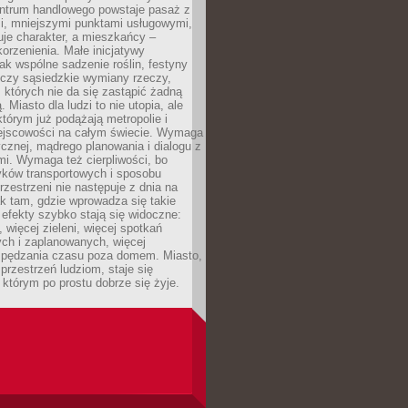
entrum handlowego powstaje pasaż z
i, mniejszymi punktami usługowymi,
je charakter, a mieszkańcy –
orzenienia. Małe inicjatywy
jak wspólne sadzenie roślin, festyny
 czy sąsiedzkie wymiany rzeczy,
, których nie da się zastąpić żadną
ą. Miasto dla ludzi to nie utopia, ale
którym już podążają metropolie i
ejscowości na całym świecie. Wymaga
ycznej, mądrego planowania i dialogu z
i. Wymaga też cierpliwości, bo
ków transportowych i sposobu
rzestrzeni nie następuje z dnia na
k tam, gdzie wprowadza się takie
 efekty szybko stają się widoczne:
, więcej zieleni, więcej spotkań
ch i zaplanowanych, więcej
spędzania czasu poza domem. Miasto,
 przestrzeń ludziom, staje się
którym po prostu dobrze się żyje.