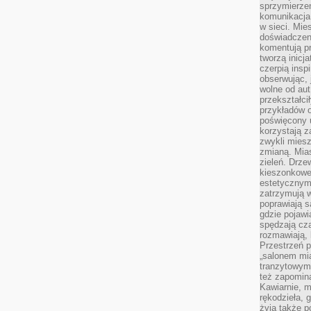
sprzymierze
komunikacja 
w sieci. Mie
doświadczen
komentują pr
tworzą inicj
czerpią insp
obserwując, 
wolne od aut
przekształci
przykładów 
poświęcony u
korzystają z
zwykli mies
zmianą. Mias
zieleń. Drze
kieszonkowe 
estetycznym
zatrzymują w
poprawiają 
gdzie pojawia
spędzają cza
rozmawiają, 
Przestrzeń p
„salonem mia
tranzytowym
też zapomina
Kawiarnie, m
rękodzieła, 
żyją także p