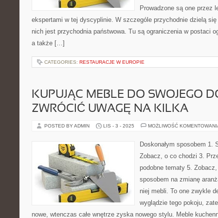
Prowadzone są one przez le
ekspertami w tej dyscyplinie. W szczególe przychodnie dzielą się
nich jest przychodnia państwowa. Tu są ograniczenia w postaci o
a także […]
CATEGORIES:
RESTAURACJE W EUROPIE
KUPUJĄC MEBLE DO SWOJEGO D
ZWRÓCIĆ UWAGĘ NA KILKA
POSTED BY ADMIN
LIS - 3 - 2025
MOŻLIWOŚĆ KOMENTOWAN
Doskonałym sposobem 1. Sp
Zobacz, o co chodzi 3. Prz
podobne tematy 5. Zobacz
sposobem na zmianę aranża
niej mebli. To one zwykle 
wyglądzie tego pokoju, zate
nowe, wtenczas całe wnętrze zyska nowego stylu. Meble kuchenn