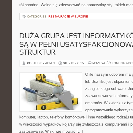
różnorodne. Wolno się zdecydować na samowolny styl takich mebl
CATEGORIES:
RESTAURACJE W EUROPIE
DUŻA GRUPA JEST INFORMATYKÓ
SĄ W PEŁNI USATYSFAKCJONOW
STRUKTUR
POSTED BY ADMIN
SIE - 13 - 2025
MOŻLIWOŚĆ KOMENTOWA
O ile naszym doborem ma p
lub Bez liku jest objaśnie
z angielskiego software. Je
zaawansowanych informatyk
amatorów. W związku z tym
oprogramowania wykorzystu
komputer, laptop, telefony komórkowe i inne wszelkiego rodzaju 
w większości wypadków kojarzy się zwłaszcza z komputerami i 
zastosowanie. Wnikliwie mówiąc […]