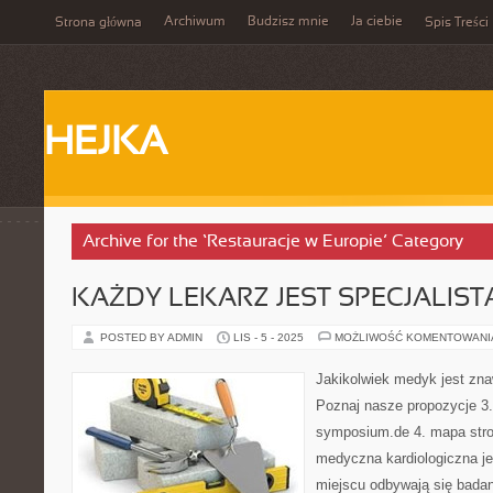
Archiwum
Budzisz mnie
Ja ciebie
Strona główna
Spis Treści
HEJKA
Archive for the ‘Restauracje w Europie’ Category
KAŻDY LEKARZ JEST SPECJALIST
POSTED BY ADMIN
LIS - 5 - 2025
MOŻLIWOŚĆ KOMENTOWAN
Jakikolwiek medyk jest zna
Poznaj nasze propozycje 3. 
symposium.de 4. mapa stro
medyczna kardiologiczna je
miejscu odbywają się bada