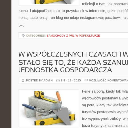
refleksji o tym, jak napraw
ruchu. LatającaCholera.pl to przystanek w internecie, gdzie podró
ironią i autoironią. Ten blog nie udaje instagramowej pocztówki, a
[…]
CATEGORIES:
SAMOCHODY Z PRL W POPKULTURZE
W WSPÓŁCZESNYCH CZASACH W
STAŁO SIĘ TO, ŻE KAŻDA SZANU
JEDNOSTKA GOSPODARCZA
POSTED BY ADMIN
SIE - 12 - 2025
MOŻLIWOŚĆ KOMENTOWA
Ferie są porą, kiedy tak wł
wędrowców postanawia wyb
są porą, kiedy tak właściwi
turystów postanawia wybrać
też wypoczynek zależy, w k
baza turystyczna zmienia s