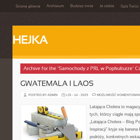
Archiwum
Budzisz mnie
Ja ciebie
Strona główna
Spis Treści
HEJKA
Archive for the ‘Samochody z PRL w Popkulturze’ C
GWATEMALA I LAOS
POSTED BY ADMIN
LIS - 14 - 2025
MOŻLIWOŚĆ KOMENTOWAN
Latająca Cholera to magazy
tych, którzy ciągle mają s
„Latająca Cholera – Blog P
Inspiracji” kryje się barwna
podróży, konkretnych wska