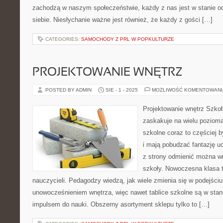
zachodzą w naszym społeczeństwie, każdy z nas jest w stanie od
siebie. Niesłychanie ważne jest również, że każdy z gości […]
CATEGORIES:
SAMOCHODY Z PRL W POPKULTURZE
PROJEKTOWANIE WNĘTRZ
POSTED BY ADMIN
SIE - 1 - 2025
MOŻLIWOŚĆ KOMENTOWAN
Projektowanie wnętrz Szko
zaskakuje na wielu poziom
szkolne coraz to częściej 
i mają pobudzać fantazję uc
z strony odmienić można wn
szkoły. Nowoczesna klasa t
nauczycieli. Pedagodzy wiedzą, jak wiele zmienia się w podejści
unowocześnieniem wnętrza, więc nawet tablice szkolne są w stan
impulsem do nauki. Obszerny asortyment sklepu tylko to […]