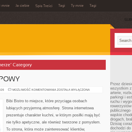
z mnie
Ja ciebie
Tagi
Ty mnie
Tagi
Spis Treści
SUB
enerze’ Category
UPOWY
Przez dziesi
wszystkim z
PORADNIK
026
MOŻLIWOŚĆ KOMENTOWANIA
ZOSTAŁA WYŁĄCZONA
arterie, roz
ZAKUPOWY
parkingi i e
Bibi Bistro to miejsce, które przyciąga osobach
ruchu i wygo
rowerzystów 
lubiących przyjemną atmosferę. Strona internetowa
publicznego 
wąskie chodn
prezentuje charakter kuchni, w którym posiłki mają być
drogach, bra
nie tylko apetyczne, ale również tworzone z pomysłem.
Dzisiaj cor
dochodzi do 
To strona, która może zainteresować klientów,