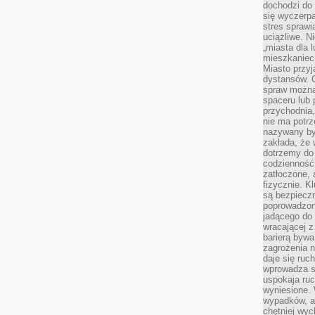
dochodzi do 
się wyczerpa
stres sprawi
uciążliwe. N
„miasta dla l
mieszkaniec
Miasto przyj
dystansów. 
spraw można 
spaceru lub 
przychodnia,
nie ma potrz
nazywany by
zakłada, że
dotrzemy do 
codzienność 
zatłoczone, 
fizycznie. 
są bezpieczn
poprowadzon
jadącego do 
wracającej 
barierą bywa
zagrożenia na
daje się ruc
wprowadza si
uspokaja ruc
wyniesione. 
wypadków, al
chętniej wy