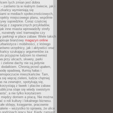
ńcem tych zmian jest dobra
– zarówno ta w realnym świecie, jak i
szkańcy wymieniają się
iami w mediach społecznościowych,
ojekty miejscowego planu, wspólnie
atywy sąsiedzkie. Coraz częściej
irację z zagranicznych przykładów,
jak inne miasta wprowadziły strefy
, rozwinęły sieć tramwajów czy
ły parkingi w place zabaw. Wiele takich
opisuje branżowy
magazyn online
rbanistyce i mobilności, z którego
arówno urzędnicy, jak i aktywiści oraz
zkańcy szukający argumentów za
to przyjazne ludziom to również
wa przy ulicach, skwery, parki
i zielone dachy nie są jedynie
 dodatkiem. Chronią przed upałem,
odę opadową, tłumią hałas i
samopoczucie mieszkańców. Tam,
 się więcej zieleni, ludzie chętniej
s na zewnątrz, spotykają się,
korzystają z ławek i placów zabaw.
ubliczna staje się wtedy swoistym
sta”, a nie tylko korytarzem
 między domem a pracą. Nie można
ć o roli kultury i lokalnego biznesu.
ałe sklepy, księgarnie, pracownie
galerie – wszystko to sprawia, że ulice
o godzinach pracy biur. Kiedy zamiast