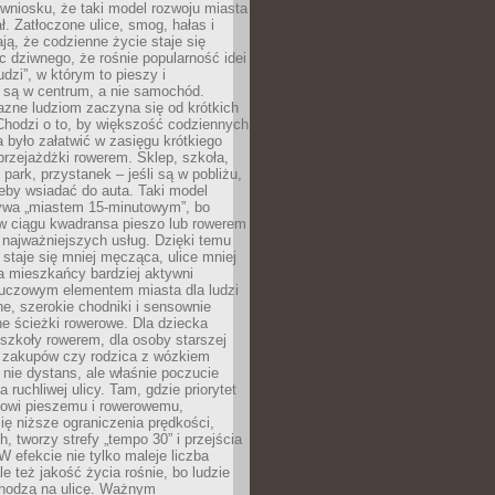
wniosku, że taki model rozwoju miasta
ł. Zatłoczone ulice, smog, hałas i
ają, że codzienne życie staje się
ic dziwnego, że rośnie popularność idei
udzi”, w którym to pieszy i
 są w centrum, a nie samochód.
azne ludziom zaczyna się od krótkich
Chodzi o to, by większość codziennych
było załatwić w zasięgu krótkiego
przejażdżki rowerem. Sklep, szkoła,
 park, przystanek – jeśli są w pobliżu,
eby wsiadać do auta. Taki model
wa „miastem 15-minutowym”, bo
 w ciągu kwadransa pieszo lub rowerem
najważniejszych usług. Dzięki temu
staje się mniej męcząca, ulice mniej
a mieszkańcy bardziej aktywni
Kluczowym elementem miasta dla ludzi
e, szerokie chodniki i sensownie
e ścieżki rowerowe. Dla dziecka
szkoły rowerem, dla osoby starszej
z zakupów czy rodzica z wózkiem
 nie dystans, ale właśnie poczucie
 ruchliwej ulicy. Tam, gdzie priorytet
howi pieszemu i rowerowemu,
ę niższe ograniczenia prędkości,
h, tworzy strefy „tempo 30” i przejścia
W efekcie nie tylko maleje liczba
e też jakość życia rośnie, bo ludzie
chodzą na ulicę. Ważnym