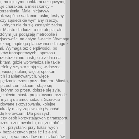
i, mniejszymi punktami usługowymi,
je charakter, a mieszkańcy –
orzenienia. Małe inicjatywy
jak wspólne sadzenie roślin, festyny
 czy sąsiedzkie wymiany rzeczy,
, których nie da się zastąpić żadną
ą. Miasto dla ludzi to nie utopia, ale
którym już podążają metropolie i
ejscowości na całym świecie. Wymaga
ycznej, mądrego planowania i dialogu z
i. Wymaga też cierpliwości, bo
ków transportowych i sposobu
rzestrzeni nie następuje z dnia na
k tam, gdzie wprowadza się takie
 efekty szybko stają się widoczne:
, więcej zieleni, więcej spotkań
ch i zaplanowanych, więcej
spędzania czasu poza domem. Miasto,
 przestrzeń ludziom, staje się
którym po prostu dobrze się żyje.
ęciolecia miasta projektowano przede
 myślą o samochodach. Szerokie
budowane skrzyżowania, kolejne
stakady miały zapewniać płynność
dę kierowcom. Dla pieszych,
czy osób korzystających z transportu
często zostawało to, co „zostało” –
iki, przystanki przy hałaśliwych
k bezpiecznych przejść i zieleni.
az więcej samorządów i mieszkańców