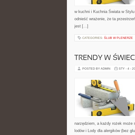
w kuchni i Kuchnia Świata w Styl
odnieść wrażenie, że ta przestrzeń
jest […]
CATEGORIES:
ŚLUB W PLENERZE
TRENDY W ŚWIE
POSTED BY ADMIN
STY - 4 - 2
narzędziem, a każdy rożek może st
lodów i Lody dla alergików (bez gl