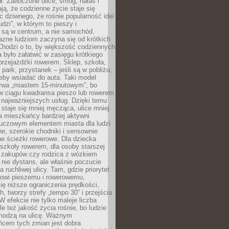
ł. Zatłoczone ulice, smog, hałas i
ają, że codzienne życie staje się
ic dziwnego, że rośnie popularność idei
udzi”, w którym to pieszy i
 są w centrum, a nie samochód.
azne ludziom zaczyna się od krótkich
Chodzi o to, by większość codziennych
było załatwić w zasięgu krótkiego
przejażdżki rowerem. Sklep, szkoła,
 park, przystanek – jeśli są w pobliżu,
eby wsiadać do auta. Taki model
wa „miastem 15-minutowym”, bo
 w ciągu kwadransa pieszo lub rowerem
najważniejszych usług. Dzięki temu
staje się mniej męcząca, ulice mniej
a mieszkańcy bardziej aktywni
Kluczowym elementem miasta dla ludzi
e, szerokie chodniki i sensownie
e ścieżki rowerowe. Dla dziecka
szkoły rowerem, dla osoby starszej
z zakupów czy rodzica z wózkiem
 nie dystans, ale właśnie poczucie
 ruchliwej ulicy. Tam, gdzie priorytet
howi pieszemu i rowerowemu,
ę niższe ograniczenia prędkości,
h, tworzy strefy „tempo 30” i przejścia
W efekcie nie tylko maleje liczba
e też jakość życia rośnie, bo ludzie
chodzą na ulicę. Ważnym
ńcem tych zmian jest dobra