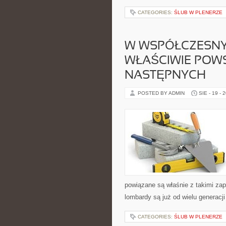
CATEGORIES:
ŚLUB W PLENERZE
W WSPÓŁCZESNYM
WŁAŚCIWIE POWS
NASTĘPNYCH
POSTED BY ADMIN
SIE - 19 - 
powiązane są właśnie z takimi za
lombardy są już od wielu generacj
CATEGORIES:
ŚLUB W PLENERZE