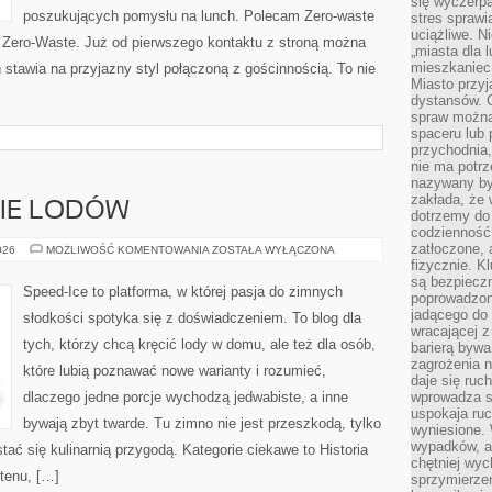
się wyczerpa
poszukujących pomysłu na lunch. Polecam Zero-waste
stres sprawi
uciążliwe. N
u Zero-Waste. Już od pierwszego kontaktu z stroną można
„miasta dla l
mieszkaniec
 stawia na przyjazny styl połączoną z gościnnością. To nie
Miasto przyj
dystansów. 
spraw można 
spaceru lub 
przychodnia,
nie ma potrz
nazywany by
zakłada, że
CIE LODÓW
dotrzemy do 
codzienność 
zatłoczone, 
TRENDY
026
MOŻLIWOŚĆ KOMENTOWANIA
ZOSTAŁA WYŁĄCZONA
W
fizycznie. 
ŚWIECIE
są bezpieczn
LODÓW
Speed-Ice to platforma, w której pasja do zimnych
poprowadzon
jadącego do 
słodkości spotyka się z doświadczeniem. To blog dla
wracającej 
tych, którzy chcą kręcić lody w domu, ale też dla osób,
barierą bywa
zagrożenia na
które lubią poznawać nowe warianty i rozumieć,
daje się ruc
dlaczego jedne porcje wychodzą jedwabiste, a inne
wprowadza si
uspokaja ruc
bywają zbyt twarde. Tu zimno nie jest przeszkodą, tylko
wyniesione. 
wypadków, al
ać się kulinarnią przygodą. Kategorie ciekawe to Historia
chętniej wy
utenu, […]
sprzymierze