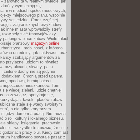
– zarówno ta w realnym świecie, jak i
szkańcy wymieniają się
iami w mediach społecznościowych,
ojekty miejscowego planu, wspólnie
atywy sąsiedzkie. Coraz częściej
irację z zagranicznych przykładów,
jak inne miasta wprowadziły strefy
, rozwinęły sieć tramwajów czy
ły parkingi w place zabaw. Wiele takich
opisuje branżowy
magazyn online
rbanistyce i mobilności, z którego
arówno urzędnicy, jak i aktywiści oraz
zkańcy szukający argumentów za
to przyjazne ludziom to również
wa przy ulicach, skwery, parki
i zielone dachy nie są jedynie
 dodatkiem. Chronią przed upałem,
odę opadową, tłumią hałas i
samopoczucie mieszkańców. Tam,
 się więcej zieleni, ludzie chętniej
s na zewnątrz, spotykają się,
korzystają z ławek i placów zabaw.
ubliczna staje się wtedy swoistym
sta”, a nie tylko korytarzem
 między domem a pracą. Nie można
ć o roli kultury i lokalnego biznesu.
ałe sklepy, księgarnie, pracownie
galerie – wszystko to sprawia, że ulice
o godzinach pracy biur. Kiedy zamiast
entrum handlowego powstaje pasaż z