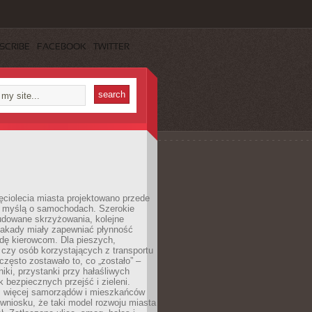
SCRIBE
FACEBOOK
TWITTER
ęciolecia miasta projektowano przede
 myślą o samochodach. Szerokie
budowane skrzyżowania, kolejne
stakady miały zapewniać płynność
dę kierowcom. Dla pieszych,
czy osób korzystających z transportu
często zostawało to, co „zostało” –
iki, przystanki przy hałaśliwych
k bezpiecznych przejść i zieleni.
az więcej samorządów i mieszkańców
wniosku, że taki model rozwoju miasta