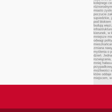
kolejnego c
różnorodnym
miasto zysku
poczucie zak
sąsiedzkie, 
pod blokiem
budują więzi
infrastruktur
kierunek, w 
mniejsze mi
odwagi polit
mieszkańcam
zmiana nawy
myślenia o p
dzień. Jedna
rozwiązania,
mniej hałasu
przypadkowy
możliwości 
które oddaje
miejscem, w 