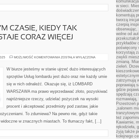
komunikacja 
w sieci. Mie
doświadczen
komentują pr
tworzą inicj
czerpią insp
 CZASIE, KIEDY TAK
obserwując, 
wolne od aut
TAJE CORAZ WIĘCEJ
przekształci
przykładów 
poświęcony u
korzystają z
zwykli mies
W
2025
MOŻLIWOŚĆ KOMENTOWANIA
ZOSTAŁA WYŁĄCZONA
WSPÓŁCZESNYM
zmianą. Mias
CZASIE,
zieleń. Drze
KIEDY
W biurze jesteśmy w stanie ujrzeć dużo interesujących
kieszonkowe 
TAK
WŁAŚCIWIE
estetycznym
sprzętów Usług lombardu jest dużo oraz nie każdy umie
POWSTAJE
zatrzymują w
CORAZ
się w nich odnaleźć. Okazuje się, iż LOMBARD
WIĘCEJ
poprawiają 
NASTĘPNYCH
gdzie pojawia
WARSZAWA ma prawo wyprzedawać złoto, pozyskiwać
spędzają cza
najróżniejsze rzeczy, udzielać pożyczek na wysoki
rozmawiają, 
Przestrzeń p
procent i akceptować przedmioty pod zastaw, jakie
„salonem mia
tranzytowym
pożyczeniami. To zdumiewa? Na pewno nie, gdyż takie
też zapomina
i widoczne w znacznych miastach. To tłumaczy fakt, […]
Kawiarnie, m
rękodzieła, 
żyją także p
kolejnego c