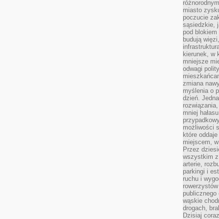
różnorodnym
miasto zysku
poczucie zak
sąsiedzkie, 
pod blokiem
budują więzi
infrastruktur
kierunek, w 
mniejsze mi
odwagi polit
mieszkańcam
zmiana nawy
myślenia o p
dzień. Jedna
rozwiązania,
mniej hałasu
przypadkowy
możliwości 
które oddaje
miejscem, w 
Przez dziesi
wszystkim z
arterie, roz
parkingi i e
ruchu i wygo
rowerzystów 
publicznego 
wąskie chodn
drogach, bra
Dzisiaj cor