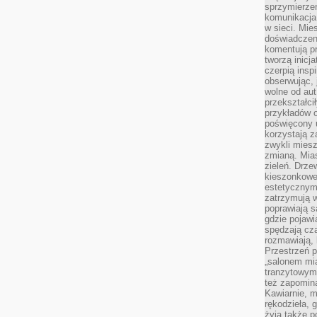
sprzymierze
komunikacja 
w sieci. Mie
doświadczen
komentują pr
tworzą inicj
czerpią insp
obserwując, 
wolne od aut
przekształci
przykładów 
poświęcony u
korzystają z
zwykli mies
zmianą. Mias
zieleń. Drze
kieszonkowe 
estetycznym
zatrzymują w
poprawiają 
gdzie pojawia
spędzają cza
rozmawiają, 
Przestrzeń p
„salonem mia
tranzytowym
też zapomina
Kawiarnie, m
rękodzieła, 
żyją także p