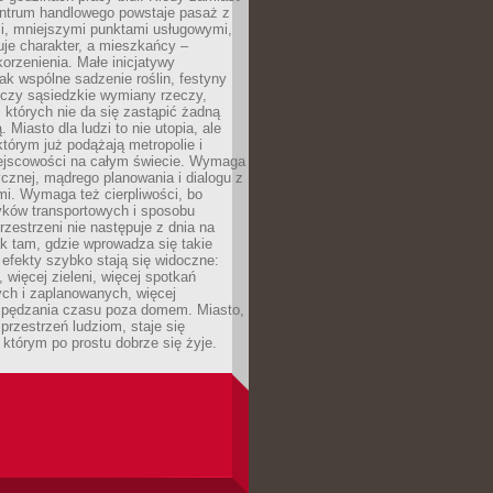
entrum handlowego powstaje pasaż z
i, mniejszymi punktami usługowymi,
je charakter, a mieszkańcy –
orzenienia. Małe inicjatywy
jak wspólne sadzenie roślin, festyny
 czy sąsiedzkie wymiany rzeczy,
, których nie da się zastąpić żadną
ą. Miasto dla ludzi to nie utopia, ale
którym już podążają metropolie i
ejscowości na całym świecie. Wymaga
ycznej, mądrego planowania i dialogu z
i. Wymaga też cierpliwości, bo
ków transportowych i sposobu
rzestrzeni nie następuje z dnia na
k tam, gdzie wprowadza się takie
 efekty szybko stają się widoczne:
, więcej zieleni, więcej spotkań
ch i zaplanowanych, więcej
spędzania czasu poza domem. Miasto,
 przestrzeń ludziom, staje się
którym po prostu dobrze się żyje.