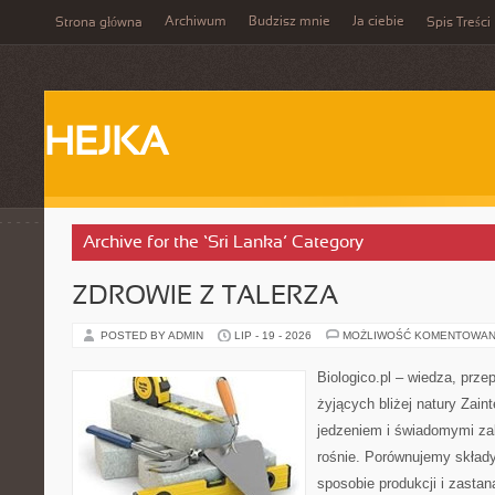
Archiwum
Budzisz mnie
Ja ciebie
Strona główna
Spis Treści
HEJKA
Archive for the ‘Sri Lanka’ Category
ZDROWIE Z TALERZA
POSTED BY ADMIN
LIP - 19 - 2026
MOŻLIWOŚĆ KOMENTOWAN
Biologico.pl – wiedza, prze
żyjących bliżej natury Zain
jedzeniem i świadomymi z
rośnie. Porównujemy składy
sposobie produkcji i zasta