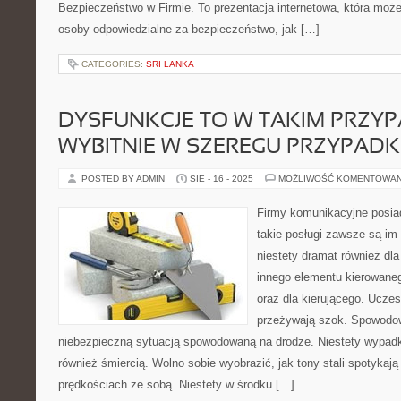
Bezpieczeństwo w Firmie. To prezentacja internetowa, która moż
osoby odpowiedzialne za bezpieczeństwo, jak […]
CATEGORIES:
SRI LANKA
DYSFUNKCJE TO W TAKIM PRZY
WYBITNIE W SZEREGU PRZYPAD
POSTED BY ADMIN
SIE - 16 - 2025
MOŻLIWOŚĆ KOMENTOWA
Firmy komunikacyjne posiad
takie posługi zawsze są im
niestety dramat również dl
innego elementu kierowane
oraz dla kierującego. Ucze
przeżywają szok. Spowodow
niebezpieczną sytuacją spowodowaną na drodze. Niestety wypad
również śmiercią. Wolno sobie wyobrazić, jak tony stali spotykają
prędkościach ze sobą. Niestety w środku […]