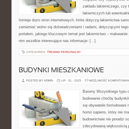
zakładu lakierniczego, czy
lakierniczych lub ewentualn
Istnieje dużo stron internetowych, które dotyczą lakiernictwa sa
zamieniać wolno się doświadczeniami i radami, dotyczącymi teg
portalem, jakiego kluczowym temat jest lakiernictwo – malowani
nim wszelkie interesujące nas informacje- […]
CATEGORIES:
TRENING PERSONALNY
BUDYNKI MIESZKANIOWE
POSTED BY ADMIN
LIP - 31 - 2025
MOŻLIWOŚĆ KOMENTOWAN
Baseny Wszystkiego typu d
budowanie choćby budynkó
się obywatele formułowani
homo sapiens, który nie ma
budownictwie nie poradzi so
zdecydowaną większością p