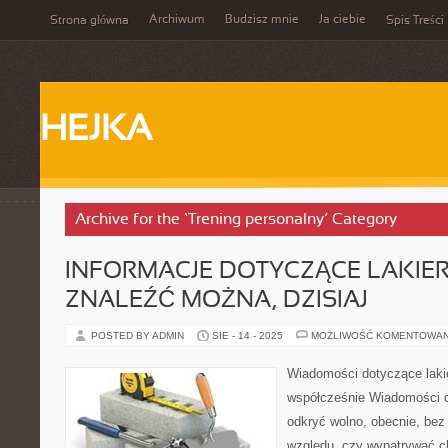
Archiwum
Budzisz mnie
Ja ciebie
Strona główna
Spis Treści
HEJKA
Archive for the ‘Trening personalny’ Category
INFORMACJE DOTYCZĄCE LAKIE
ZNALEŹĆ MOŻNA, DZISIAJ
POSTED BY ADMIN
SIE - 14 - 2025
MOŻLIWOŚĆ KOMENTOWA
Wiadomości dotyczące laki
współcześnie Wiadomości d
odkryć wolno, obecnie, bez 
względu, czy wypatrywać 