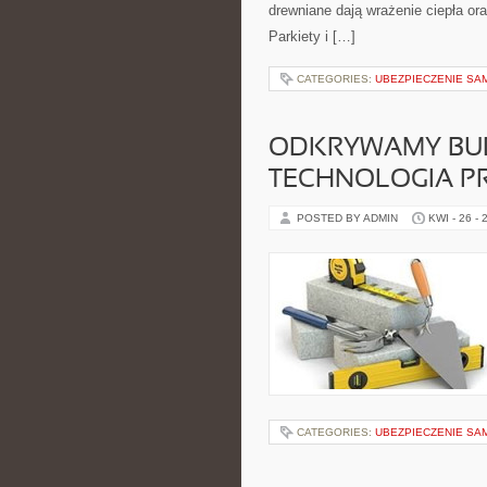
drewniane dają wrażenie ciepła or
Parkiety i […]
CATEGORIES:
UBEZPIECZENIE S
ODKRYWAMY BU
TECHNOLOGIA P
POSTED BY ADMIN
KWI - 26 - 
CATEGORIES:
UBEZPIECZENIE S