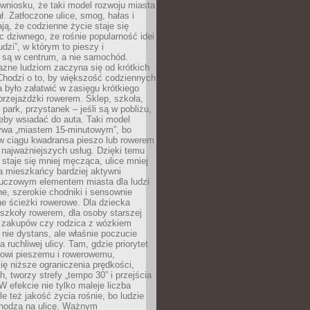
wniosku, że taki model rozwoju miasta
ł. Zatłoczone ulice, smog, hałas i
ają, że codzienne życie staje się
ic dziwnego, że rośnie popularność idei
udzi”, w którym to pieszy i
 są w centrum, a nie samochód.
azne ludziom zaczyna się od krótkich
Chodzi o to, by większość codziennych
było załatwić w zasięgu krótkiego
przejażdżki rowerem. Sklep, szkoła,
 park, przystanek – jeśli są w pobliżu,
eby wsiadać do auta. Taki model
wa „miastem 15-minutowym”, bo
 w ciągu kwadransa pieszo lub rowerem
najważniejszych usług. Dzięki temu
staje się mniej męcząca, ulice mniej
a mieszkańcy bardziej aktywni
Kluczowym elementem miasta dla ludzi
e, szerokie chodniki i sensownie
e ścieżki rowerowe. Dla dziecka
szkoły rowerem, dla osoby starszej
z zakupów czy rodzica z wózkiem
 nie dystans, ale właśnie poczucie
 ruchliwej ulicy. Tam, gdzie priorytet
howi pieszemu i rowerowemu,
ę niższe ograniczenia prędkości,
h, tworzy strefy „tempo 30” i przejścia
W efekcie nie tylko maleje liczba
e też jakość życia rośnie, bo ludzie
chodzą na ulicę. Ważnym