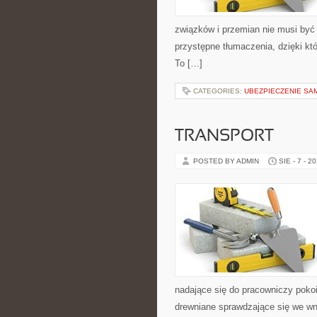
związków i przemian nie musi być 
przystępne tłumaczenia, dzięki któ
To […]
CATEGORIES:
UBEZPIECZENIE S
TRANSPORT
POSTED BY ADMIN
SIE - 7 - 2
nadające się do pracowniczy pokoi
drewniane sprawdzające się we wn