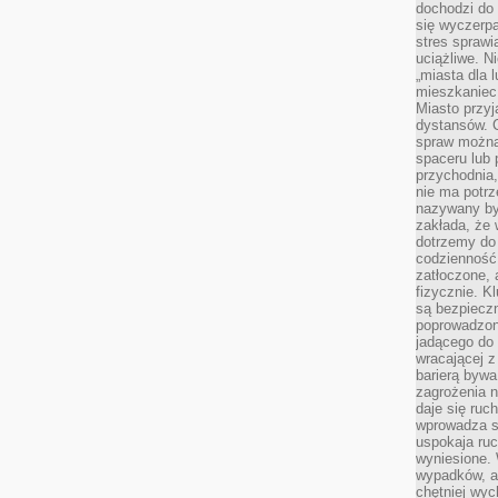
dochodzi do 
się wyczerpa
stres sprawi
uciążliwe. N
„miasta dla l
mieszkaniec
Miasto przyj
dystansów. 
spraw można 
spaceru lub 
przychodnia,
nie ma potrz
nazywany by
zakłada, że
dotrzemy do 
codzienność 
zatłoczone, 
fizycznie. 
są bezpieczn
poprowadzon
jadącego do 
wracającej 
barierą bywa
zagrożenia na
daje się ruc
wprowadza si
uspokaja ruc
wyniesione. 
wypadków, al
chętniej wy