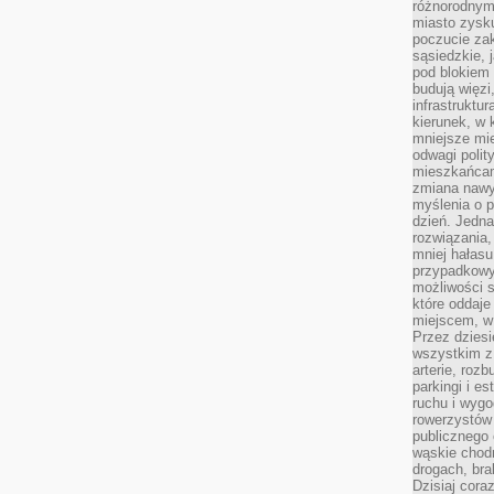
różnorodnym
miasto zysku
poczucie zak
sąsiedzkie, 
pod blokiem
budują więzi
infrastruktur
kierunek, w 
mniejsze mi
odwagi polit
mieszkańcam
zmiana nawy
myślenia o p
dzień. Jedna
rozwiązania,
mniej hałasu
przypadkowy
możliwości 
które oddaje
miejscem, w 
Przez dziesi
wszystkim z
arterie, roz
parkingi i e
ruchu i wygo
rowerzystów 
publicznego 
wąskie chodn
drogach, bra
Dzisiaj cor