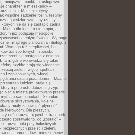
i, mniejszymi punktami usługowymi,
je charakter, a mieszkańcy –
orzenienia. Małe inicjatywy
jak wspólne sadzenie roślin, festyny
 czy sąsiedzkie wymiany rzeczy,
, których nie da się zastąpić żadną
ą. Miasto dla ludzi to nie utopia, ale
którym już podążają metropolie i
ejscowości na całym świecie. Wymaga
ycznej, mądrego planowania i dialogu z
i. Wymaga też cierpliwości, bo
ków transportowych i sposobu
rzestrzeni nie następuje z dnia na
k tam, gdzie wprowadza się takie
 efekty szybko stają się widoczne:
, więcej zieleni, więcej spotkań
ch i zaplanowanych, więcej
spędzania czasu poza domem. Miasto,
 przestrzeń ludziom, staje się
którym po prostu dobrze się żyje.
ęciolecia miasta projektowano przede
 myślą o samochodach. Szerokie
budowane skrzyżowania, kolejne
stakady miały zapewniać płynność
dę kierowcom. Dla pieszych,
czy osób korzystających z transportu
często zostawało to, co „zostało” –
iki, przystanki przy hałaśliwych
k bezpiecznych przejść i zieleni.
az więcej samorządów i mieszkańców