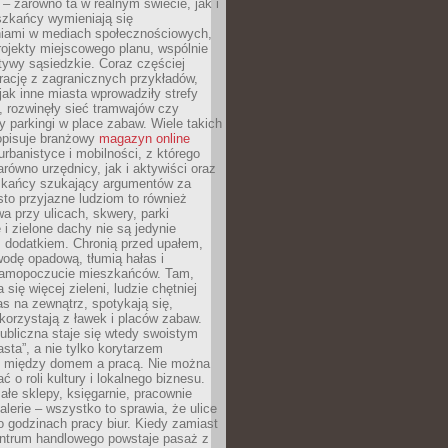
– zarówno ta w realnym świecie, jak i
szkańcy wymieniają się
iami w mediach społecznościowych,
ojekty miejscowego planu, wspólnie
atywy sąsiedzkie. Coraz częściej
irację z zagranicznych przykładów,
jak inne miasta wprowadziły strefy
, rozwinęły sieć tramwajów czy
ły parkingi w place zabaw. Wiele takich
opisuje branżowy
magazyn online
rbanistyce i mobilności, z którego
arówno urzędnicy, jak i aktywiści oraz
zkańcy szukający argumentów za
to przyjazne ludziom to również
wa przy ulicach, skwery, parki
i zielone dachy nie są jedynie
 dodatkiem. Chronią przed upałem,
odę opadową, tłumią hałas i
samopoczucie mieszkańców. Tam,
 się więcej zieleni, ludzie chętniej
s na zewnątrz, spotykają się,
korzystają z ławek i placów zabaw.
ubliczna staje się wtedy swoistym
sta”, a nie tylko korytarzem
 między domem a pracą. Nie można
ć o roli kultury i lokalnego biznesu.
ałe sklepy, księgarnie, pracownie
galerie – wszystko to sprawia, że ulice
o godzinach pracy biur. Kiedy zamiast
entrum handlowego powstaje pasaż z