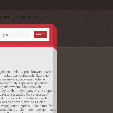
SCRIBE
FACEBOOK
TWITTER
ęciolecia miasta projektowano przede
 myślą o samochodach. Szerokie
budowane skrzyżowania, kolejne
stakady miały zapewniać płynność
dę kierowcom. Dla pieszych,
czy osób korzystających z transportu
często zostawało to, co „zostało” –
iki, przystanki przy hałaśliwych
k bezpiecznych przejść i zieleni.
az więcej samorządów i mieszkańców
wniosku, że taki model rozwoju miasta