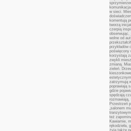
sprzymierze
komunikacja 
w sieci. Mie
doświadczen
komentują pr
tworzą inicj
czerpią insp
obserwując, 
wolne od aut
przekształci
przykładów 
poświęcony u
korzystają z
zwykli mies
zmianą. Mias
zieleń. Drze
kieszonkowe 
estetycznym
zatrzymują w
poprawiają 
gdzie pojawia
spędzają cza
rozmawiają, 
Przestrzeń p
„salonem mia
tranzytowym
też zapomina
Kawiarnie, m
rękodzieła, 
żyją także p