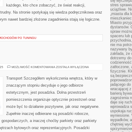
się wyczerpa
stres sprawi
każdego, kto chce zobaczyć, że świat reakcji,
uciążliwe. N
trudny. Na stronie spotykają się wiedza podręcznikowa oraz
„miasta dla l
mieszkaniec
rym nawet bardziej złożone zagadnienia stają się logiczne.
Miasto przyj
dystansów. 
spraw można 
spaceru lub 
AMOCHODÓW PO TUNINGU
przychodnia,
nie ma potrz
nazywany by
zakłada, że
dotrzemy do 
codzienność 
zatłoczone, 
TRANSPORT
025
MOŻLIWOŚĆ KOMENTOWANIA
ZOSTAŁA WYŁĄCZONA
fizycznie. 
są bezpieczn
Transport Szczegółem wykończenia wnętrza, który w
poprowadzon
jadącego do 
znaczącym stopniu decyduje o jego odbiorze
wracającej 
estetycznym, jest posadzka. Dolna przestrzeń
barierą bywa
zagrożenia na
pomieszczenia organizuje optycznie przestrzeń oraz
daje się ruc
może być to działanie pozytywne, jak oraz negatywne.
wprowadza si
uspokaja ruc
Zupełnie inaczej odbierane są posadzki robocze,
wyniesione. 
wypadków, al
 gospodarczych, a inaczej choćby parkiety oraz parkiety
chętniej wy
ętrzach bytowych oraz reprezentacyjnych. Posadzki
sprzymierze