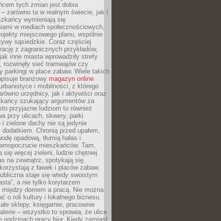
ńcem tych zmian jest dobra
– zarówno ta w realnym świecie, jak i
szkańcy wymieniają się
iami w mediach społecznościowych,
ojekty miejscowego planu, wspólnie
atywy sąsiedzkie. Coraz częściej
irację z zagranicznych przykładów,
jak inne miasta wprowadziły strefy
, rozwinęły sieć tramwajów czy
ły parkingi w place zabaw. Wiele takich
opisuje branżowy
magazyn online
rbanistyce i mobilności, z którego
arówno urzędnicy, jak i aktywiści oraz
zkańcy szukający argumentów za
to przyjazne ludziom to również
wa przy ulicach, skwery, parki
i zielone dachy nie są jedynie
 dodatkiem. Chronią przed upałem,
odę opadową, tłumią hałas i
samopoczucie mieszkańców. Tam,
 się więcej zieleni, ludzie chętniej
s na zewnątrz, spotykają się,
korzystają z ławek i placów zabaw.
ubliczna staje się wtedy swoistym
sta”, a nie tylko korytarzem
 między domem a pracą. Nie można
ć o roli kultury i lokalnego biznesu.
ałe sklepy, księgarnie, pracownie
galerie – wszystko to sprawia, że ulice
o godzinach pracy biur. Kiedy zamiast