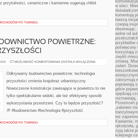
komunikacja 
az przytulności, ceramiczne i kamienne sugerują chłód.
w sieci. Mie
doświadczen
komentują pr
tworzą inicj
AMOCHODÓW PO TUNINGU
czerpią insp
obserwując, 
wolne od aut
przekształci
DOWNICTWO POWIETRZNE:
przykładów 
poświęcony u
RZYSZŁOŚCI
korzystają z
zwykli mies
zmianą. Mias
ODKRYWAMY
2025
MOŻLIWOŚĆ KOMENTOWANIA
ZOSTAŁA WYŁĄCZONA
BUDOWNICTWO
zieleń. Drze
POWIETRZNE:
kieszonkowe 
TECHNOLOGIA
Odkrywamy budownictwo powietrzne: technologia
estetycznym
PRZYSZŁOŚCI
zatrzymują w
przyszłości zmienia krajobraz urbanistyczny.
poprawiają 
Nowoczesne konstrukcje zawisające w powietrzu to nie
gdzie pojawia
spędzają cza
tylko spektakularne widoki, ale też efektywny sposób
rozmawiają, 
Przestrzeń p
wykorzystania przestrzeni. Czy to będzie przyszłość?
„salonem mia
💭 #budownictwo #technologia #przyszłość
tranzytowym
też zapomina
Kawiarnie, m
AMOCHODÓW PO TUNINGU
rękodzieła, 
żyją także p
kolejnego c