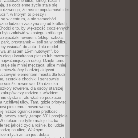
ł. Zatłoczone ulice, smog, hałas i
ają, że codzienne życie staje się
ic dziwnego, że rośnie popularność idei
udzi”, w którym to pieszy i
 są w centrum, a nie samochód.
azne ludziom zaczyna się od krótkich
Chodzi o to, by większość codziennych
było załatwić w zasięgu krótkiego
przejażdżki rowerem. Sklep, szkoła,
 park, przystanek – jeśli są w pobliżu,
eby wsiadać do auta. Taki model
wa „miastem 15-minutowym”, bo
 w ciągu kwadransa pieszo lub rowerem
najważniejszych usług. Dzięki temu
staje się mniej męcząca, ulice mniej
a mieszkańcy bardziej aktywni
Kluczowym elementem miasta dla ludzi
e, szerokie chodniki i sensownie
e ścieżki rowerowe. Dla dziecka
szkoły rowerem, dla osoby starszej
z zakupów czy rodzica z wózkiem
 nie dystans, ale właśnie poczucie
 ruchliwej ulicy. Tam, gdzie priorytet
howi pieszemu i rowerowemu,
ę niższe ograniczenia prędkości,
h, tworzy strefy „tempo 30” i przejścia
W efekcie nie tylko maleje liczba
e też jakość życia rośnie, bo ludzie
chodzą na ulicę. Ważnym
ńcem tych zmian jest dobra