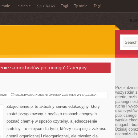
z mnie
Ja ciebie
Tagi
Ty mnie
Tagi
Spis Treści
SUB
zenie samochodów po tuningu’ Category
Przez dziesi
wszystkim z
CHEMIA
 2026
MOŻLIWOŚĆ KOMENTOWANIA
ZOSTAŁA WYŁĄCZONA
arterie, roz
OGÓLNA
parkingi i e
ruchu i wygo
Zdajechemie.pl to aktualny serwis edukacyjny, który
rowerzystów 
został przygotowany z myślą o osobach chcących
publicznego 
wąskie chodn
poznać chemię w sposób czytelny, a jednocześnie
drogach, bra
rzetelny. To miejsce dla tych, którzy uczą się z zakresu
Dzisiaj cor
dochodzi do 
chemii organicznej i nieorganicznej, ale również dla