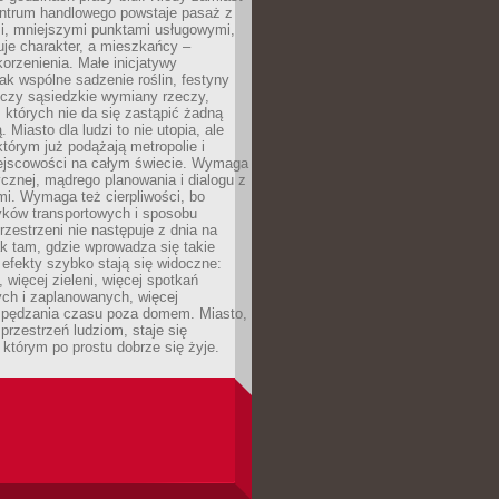
entrum handlowego powstaje pasaż z
i, mniejszymi punktami usługowymi,
je charakter, a mieszkańcy –
orzenienia. Małe inicjatywy
jak wspólne sadzenie roślin, festyny
 czy sąsiedzkie wymiany rzeczy,
, których nie da się zastąpić żadną
ą. Miasto dla ludzi to nie utopia, ale
którym już podążają metropolie i
ejscowości na całym świecie. Wymaga
ycznej, mądrego planowania i dialogu z
i. Wymaga też cierpliwości, bo
ków transportowych i sposobu
rzestrzeni nie następuje z dnia na
k tam, gdzie wprowadza się takie
 efekty szybko stają się widoczne:
, więcej zieleni, więcej spotkań
ch i zaplanowanych, więcej
spędzania czasu poza domem. Miasto,
 przestrzeń ludziom, staje się
którym po prostu dobrze się żyje.