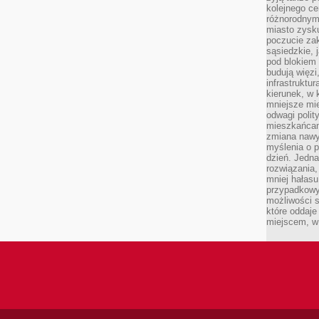
kolejnego c
różnorodnym
miasto zysku
poczucie zak
sąsiedzkie, 
pod blokiem
budują więzi
infrastruktur
kierunek, w 
mniejsze mi
odwagi polit
mieszkańcam
zmiana nawy
myślenia o p
dzień. Jedna
rozwiązania,
mniej hałasu
przypadkowy
możliwości 
które oddaje
miejscem, w 