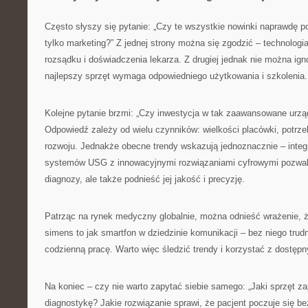
Często słyszy się pytanie: „Czy te wszystkie nowinki naprawdę p
tylko marketing?” Z jednej strony można się zgodzić – technologi
rozsądku i doświadczenia lekarza. Z drugiej jednak nie można ign
najlepszy sprzęt wymaga odpowiedniego użytkowania i szkolenia.
Kolejne pytanie brzmi: „Czy inwestycja w tak zaawansowane urząd
Odpowiedź zależy od wielu czynników: wielkości placówki, potrz
rozwoju. Jednakże obecne trendy wskazują jednoznacznie – inte
systemów USG z innowacyjnymi rozwiązaniami cyfrowymi pozwala
diagnozy, ale także podnieść jej jakość i precyzję.
Patrząc na rynek medyczny globalnie, można odnieść wrażenie, ż
simens to jak smartfon w dziedzinie komunikacji – bez niego trud
codzienną pracę. Warto więc śledzić trendy i korzystać z dostęp
Na koniec – czy nie warto zapytać siebie samego: „Jaki sprzęt z
diagnostykę? Jakie rozwiązanie sprawi, że pacjent poczuje się b