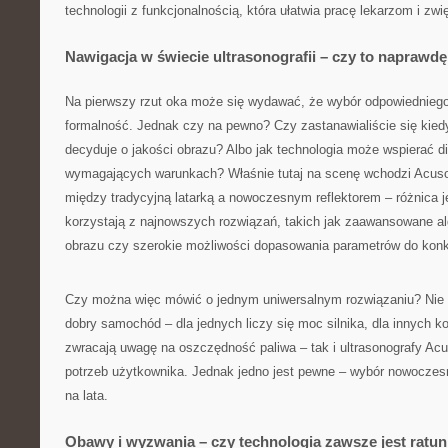
technologii z funkcjonalnością, która ułatwia pracę lekarzom i zw
Nawigacja w świecie ultrasonografii – czy to naprawd
Na pierwszy rzut oka może się wydawać, że wybór odpowiednieg
formalność. Jednak czy na pewno? Czy zastanawialiście się kied
decyduje o jakości obrazu? Albo jak technologia może wspierać d
wymagających warunkach? Właśnie tutaj na scenę wchodzi Acuso
między tradycyjną latarką a nowoczesnym reflektorem – różnica j
korzystają z najnowszych rozwiązań, takich jak zaawansowane a
obrazu czy szerokie możliwości dopasowania parametrów do konkr
Czy można więc mówić o jednym uniwersalnym rozwiązaniu? Nie 
dobry samochód – dla jednych liczy się moc silnika, dla innych ko
zwracają uwagę na oszczędność paliwa – tak i ultrasonografy Ac
potrzeb użytkownika. Jednak jedno jest pewne – wybór nowoczesn
na lata.
Obawy i wyzwania – czy technologia zawsze jest ratu