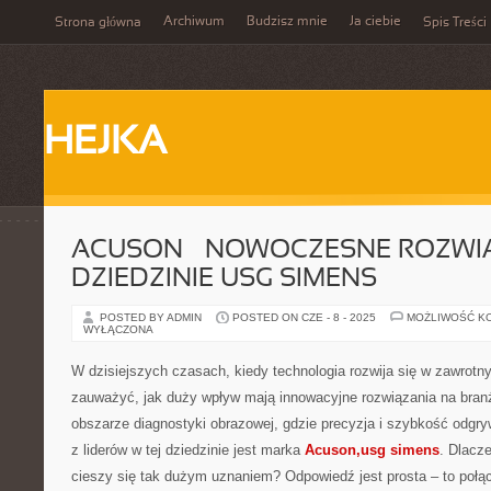
Archiwum
Budzisz mnie
Ja ciebie
Strona główna
Spis Treści
HEJKA
ACUSON – NOWOCZESNE ROZWI
DZIEDZINIE USG SIMENS
POSTED BY ADMIN
POSTED ON CZE - 8 - 2025
MOŻLIWOŚĆ K
WYŁĄCZONA
W dzisiejszych czasach, kiedy technologia rozwija się w zawrotn
zauważyć, jak duży wpływ mają innowacyjne rozwiązania na bra
obszarze diagnostyki obrazowej, gdzie precyzja i szybkość odgr
z liderów w tej dziedzinie jest marka
Acuson,usg simens
. Dlacze
cieszy się tak dużym uznaniem? Odpowiedź jest prosta – to połą