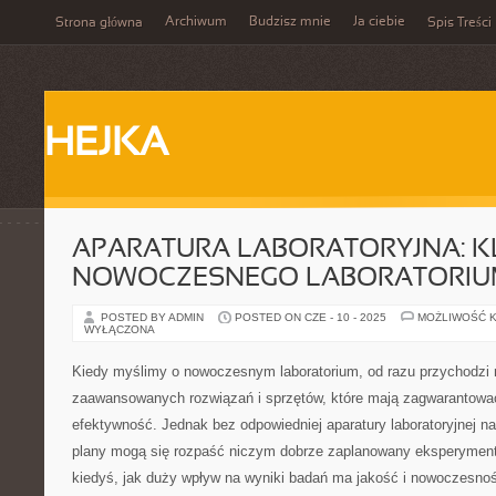
Archiwum
Budzisz mnie
Ja ciebie
Strona główna
Spis Treści
HEJKA
APARATURA LABORATORYJNA: K
NOWOCZESNEGO LABORATORI
POSTED BY ADMIN
POSTED ON CZE - 10 - 2025
MOŻLIWOŚĆ 
WYŁĄCZONA
Kiedy myślimy o nowoczesnym laboratorium, od razu przychodzi 
zaawansowanych rozwiązań i sprzętów, które mają zagwarantować
efektywność. Jednak bez odpowiedniej aparatury laboratoryjnej na
plany mogą się rozpaść niczym dobrze zaplanowany eksperyment.
kiedyś, jak duży wpływ na wyniki badań ma jakość i nowoczesność 