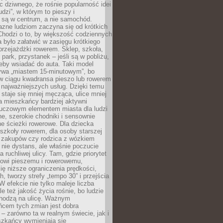
ic dziwnego, że rośnie popularność idei
udzi”, w którym to pieszy i
 są w centrum, a nie samochód.
azne ludziom zaczyna się od krótkich
Chodzi o to, by większość codziennych
było załatwić w zasięgu krótkiego
przejażdżki rowerem. Sklep, szkoła,
 park, przystanek – jeśli są w pobliżu,
eby wsiadać do auta. Taki model
wa „miastem 15-minutowym”, bo
 w ciągu kwadransa pieszo lub rowerem
najważniejszych usług. Dzięki temu
staje się mniej męcząca, ulice mniej
a mieszkańcy bardziej aktywni
Kluczowym elementem miasta dla ludzi
e, szerokie chodniki i sensownie
e ścieżki rowerowe. Dla dziecka
szkoły rowerem, dla osoby starszej
z zakupów czy rodzica z wózkiem
 nie dystans, ale właśnie poczucie
 ruchliwej ulicy. Tam, gdzie priorytet
howi pieszemu i rowerowemu,
ę niższe ograniczenia prędkości,
h, tworzy strefy „tempo 30” i przejścia
W efekcie nie tylko maleje liczba
e też jakość życia rośnie, bo ludzie
chodzą na ulicę. Ważnym
ńcem tych zmian jest dobra
– zarówno ta w realnym świecie, jak i
szkańcy wymieniają się