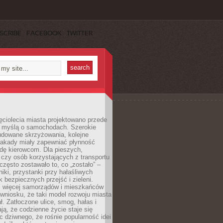
SCRIBE
FACEBOOK
TWITTER
ęciolecia miasta projektowano przede
 myślą o samochodach. Szerokie
budowane skrzyżowania, kolejne
stakady miały zapewniać płynność
dę kierowcom. Dla pieszych,
czy osób korzystających z transportu
często zostawało to, co „zostało” –
iki, przystanki przy hałaśliwych
k bezpiecznych przejść i zieleni.
az więcej samorządów i mieszkańców
wniosku, że taki model rozwoju miasta
ł. Zatłoczone ulice, smog, hałas i
ają, że codzienne życie staje się
ic dziwnego, że rośnie popularność idei