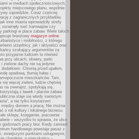
iami w mediach społecznościowych,
ojekty miejscowego planu, wspólnie
atywy sąsiedzkie. Coraz częściej
irację z zagranicznych przykładów,
jak inne miasta wprowadziły strefy
, rozwinęły sieć tramwajów czy
ły parkingi w place zabaw. Wiele takich
opisuje branżowy
magazyn online
rbanistyce i mobilności, z którego
arówno urzędnicy, jak i aktywiści oraz
zkańcy szukający argumentów za
to przyjazne ludziom to również
wa przy ulicach, skwery, parki
i zielone dachy nie są jedynie
 dodatkiem. Chronią przed upałem,
odę opadową, tłumią hałas i
samopoczucie mieszkańców. Tam,
 się więcej zieleni, ludzie chętniej
s na zewnątrz, spotykają się,
korzystają z ławek i placów zabaw.
ubliczna staje się wtedy swoistym
sta”, a nie tylko korytarzem
 między domem a pracą. Nie można
ć o roli kultury i lokalnego biznesu.
ałe sklepy, księgarnie, pracownie
galerie – wszystko to sprawia, że ulice
o godzinach pracy biur. Kiedy zamiast
entrum handlowego powstaje pasaż z
i, mniejszymi punktami usługowymi,
je charakter, a mieszkańcy –