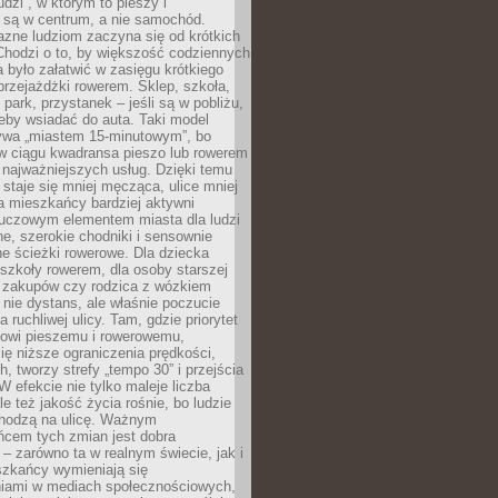
udzi”, w którym to pieszy i
 są w centrum, a nie samochód.
azne ludziom zaczyna się od krótkich
Chodzi o to, by większość codziennych
było załatwić w zasięgu krótkiego
przejażdżki rowerem. Sklep, szkoła,
 park, przystanek – jeśli są w pobliżu,
eby wsiadać do auta. Taki model
wa „miastem 15-minutowym”, bo
 w ciągu kwadransa pieszo lub rowerem
najważniejszych usług. Dzięki temu
staje się mniej męcząca, ulice mniej
a mieszkańcy bardziej aktywni
Kluczowym elementem miasta dla ludzi
e, szerokie chodniki i sensownie
e ścieżki rowerowe. Dla dziecka
szkoły rowerem, dla osoby starszej
z zakupów czy rodzica z wózkiem
 nie dystans, ale właśnie poczucie
 ruchliwej ulicy. Tam, gdzie priorytet
howi pieszemu i rowerowemu,
ę niższe ograniczenia prędkości,
h, tworzy strefy „tempo 30” i przejścia
W efekcie nie tylko maleje liczba
e też jakość życia rośnie, bo ludzie
chodzą na ulicę. Ważnym
ńcem tych zmian jest dobra
– zarówno ta w realnym świecie, jak i
szkańcy wymieniają się
iami w mediach społecznościowych,