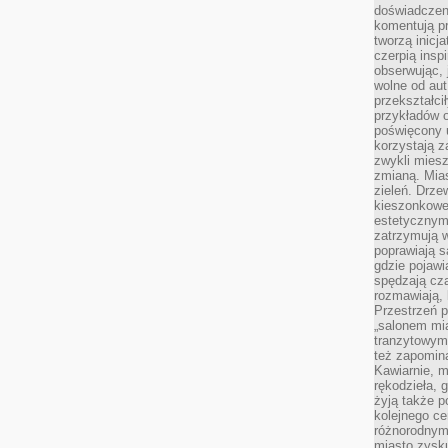
doświadczen
komentują pr
tworzą inicj
czerpią insp
obserwując, 
wolne od aut
przekształci
przykładów 
poświęcony u
korzystają z
zwykli mies
zmianą. Mias
zieleń. Drze
kieszonkowe 
estetycznym
zatrzymują w
poprawiają 
gdzie pojawia
spędzają cza
rozmawiają, 
Przestrzeń p
„salonem mia
tranzytowym
też zapomina
Kawiarnie, m
rękodzieła, 
żyją także p
kolejnego c
różnorodnym
miasto zysku