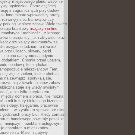
ojekty miejscowego planu, wspólnie
atywy sąsiedzkie. Coraz częściej
irację z zagranicznych przykładów,
jak inne miasta wprowadziły strefy
, rozwinęły sieć tramwajów czy
ły parkingi w place zabaw. Wiele takich
opisuje branżowy
magazyn online
rbanistyce i mobilności, z którego
arówno urzędnicy, jak i aktywiści oraz
zkańcy szukający argumentów za
to przyjazne ludziom to również
wa przy ulicach, skwery, parki
i zielone dachy nie są jedynie
 dodatkiem. Chronią przed upałem,
odę opadową, tłumią hałas i
samopoczucie mieszkańców. Tam,
 się więcej zieleni, ludzie chętniej
s na zewnątrz, spotykają się,
korzystają z ławek i placów zabaw.
ubliczna staje się wtedy swoistym
sta”, a nie tylko korytarzem
 między domem a pracą. Nie można
ć o roli kultury i lokalnego biznesu.
ałe sklepy, księgarnie, pracownie
galerie – wszystko to sprawia, że ulice
o godzinach pracy biur. Kiedy zamiast
entrum handlowego powstaje pasaż z
i, mniejszymi punktami usługowymi,
je charakter, a mieszkańcy –
orzenienia. Małe inicjatywy