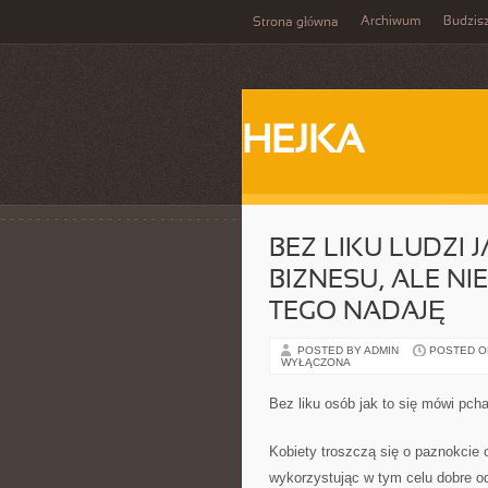
Archiwum
Budzis
Strona główna
HEJKA
BEZ LIKU LUDZI 
BIZNESU, ALE NI
TEGO NADAJĘ
POSTED BY ADMIN
POSTED ON
WYŁĄCZONA
Bez liku osób jak to się mówi pcha
Kobiety troszczą się o paznokcie 
wykorzystując w tym celu dobre odż