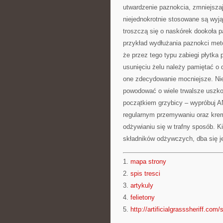
utwardzenie paznokcia, zmniejsza
niejednokrotnie stosowane są wyją
troszczą się o naskórek dookoła 
przykład wydłużania paznokci met
że przez tego typu zabiegi płytka
usunięciu żelu należy pamiętać o 
one zdecydowanie mocniejsze. Nie
powodować o wiele trwalsze uszkod
początkiem grzybicy – wypróbuj AN
regularnym przemywaniu oraz krem
odżywianiu się w trafny sposób. K
składników odżywczych, dba się j
1.
mapa strony
2.
spis tresci
3.
artykuly
4.
felietony
5.
http://artificialgrasssheriff.com/