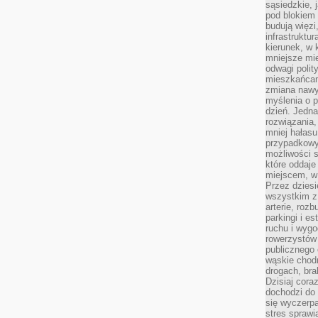
sąsiedzkie, 
pod blokiem
budują więzi
infrastruktur
kierunek, w 
mniejsze mi
odwagi polit
mieszkańcam
zmiana nawy
myślenia o p
dzień. Jedna
rozwiązania,
mniej hałasu
przypadkowy
możliwości 
które oddaje
miejscem, w 
Przez dziesi
wszystkim z
arterie, roz
parkingi i e
ruchu i wygo
rowerzystów 
publicznego 
wąskie chodn
drogach, bra
Dzisiaj cor
dochodzi do 
się wyczerpa
stres sprawi