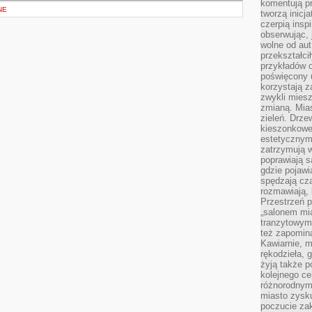
komentują pr
NE
tworzą inicj
czerpią insp
obserwując, 
wolne od aut
przekształci
przykładów 
poświęcony u
korzystają z
zwykli mies
zmianą. Mias
zieleń. Drze
kieszonkowe 
estetycznym
zatrzymują w
poprawiają 
gdzie pojawia
spędzają cza
rozmawiają, 
Przestrzeń p
„salonem mia
tranzytowym
też zapomina
Kawiarnie, m
rękodzieła, 
żyją także p
kolejnego c
różnorodnym
miasto zysku
poczucie zak