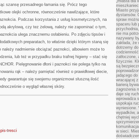
„miasta dla l
KAŻDY
jąc szansę przesadnego łamania się. Prócz tego
PRZECIEŻ
mieszkaniec
SIĘ
Miasto przyj
tkowe olejki ochronne, równocześnie nawilżające, które
DO
dystansów. 
TEGO
NADAJĘ
paznokcia. Podczas korzystania z usług kosmetycznych, na
spraw można 
spaceru lub 
odą akrylową, czy tez żelową, należy nie zapominać o tym,
przychodnia,
nie ma potrz
 paznokcia ulega znacznemu osłabieniu. Po zdjęciu tipsów i
nazywany by
dodatkowych preparatach, to właśnie dzięki którym staną się
zakłada, że
dotrzemy do 
 należy nadmiernie obciążać paznokci, albowiem może to
codzienność 
zenia, lub też w przypadku braku trafnej higieny – stać się
zatłoczone, 
fizycznie. 
CHOR. Pielęgnowanie dłoni i paznokci nie polega tylko na
są bezpieczn
poprowadzon
owaniu rąk – należy pamiętać również o prawidłowej diecie,
jadącego do 
iedy gwarantuje się swojemu organizmowi słuszną ilość
wracającej 
barierą bywa
ednocześnie o wygląd własnej skóry.
zagrożenia na
daje się ruc
wprowadza si
uspokaja ruc
wyniesione. 
wypadków, al
chętniej wy
sprzymierze
komunikacja 
spis-tresci
w sieci. Mie
doświadczen