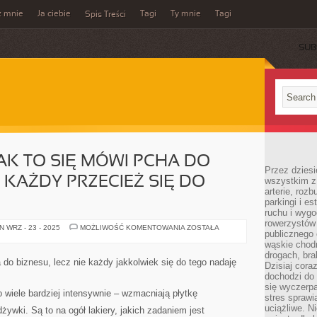
z mnie
Ja ciebie
Tagi
Ty mnie
Tagi
Spis Treści
SUB
JAK TO SIĘ MÓWI PCHA DO
Przez dziesi
E KAŻDY PRZECIEŻ SIĘ DO
wszystkim z
arterie, roz
parkingi i e
ruchu i wygo
rowerzystów 
BEZ
 WRZ - 23 - 2025
MOŻLIWOŚĆ KOMENTOWANIA
ZOSTAŁA
publicznego 
LIKU
LUDZI
wąskie chodn
JAK
drogach, bra
TO
 do biznesu, lecz nie każdy jakkolwiek się do tego nadaję
Dzisiaj cor
SIĘ
MÓWI
dochodzi do 
PCHA
się wyczerpa
DO
o wiele bardziej intensywnie – wzmacniają płytkę
stres sprawi
BIZNESU,
ALE
uciążliwe. N
ywki. Są to na ogół lakiery, jakich zadaniem jest
NIE