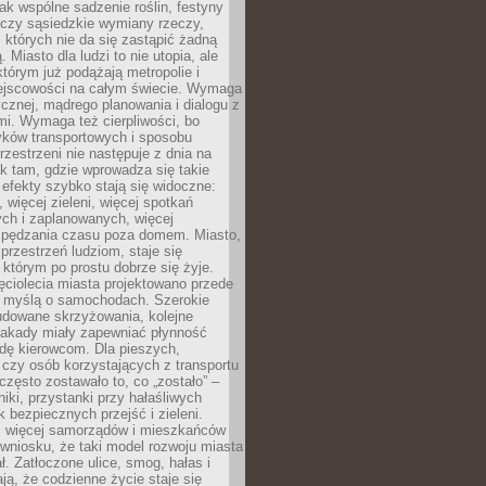
jak wspólne sadzenie roślin, festyny
 czy sąsiedzkie wymiany rzeczy,
, których nie da się zastąpić żadną
ą. Miasto dla ludzi to nie utopia, ale
którym już podążają metropolie i
ejscowości na całym świecie. Wymaga
ycznej, mądrego planowania i dialogu z
i. Wymaga też cierpliwości, bo
ków transportowych i sposobu
rzestrzeni nie następuje z dnia na
k tam, gdzie wprowadza się takie
 efekty szybko stają się widoczne:
, więcej zieleni, więcej spotkań
ch i zaplanowanych, więcej
spędzania czasu poza domem. Miasto,
 przestrzeń ludziom, staje się
którym po prostu dobrze się żyje.
ęciolecia miasta projektowano przede
 myślą o samochodach. Szerokie
budowane skrzyżowania, kolejne
stakady miały zapewniać płynność
dę kierowcom. Dla pieszych,
czy osób korzystających z transportu
często zostawało to, co „zostało” –
iki, przystanki przy hałaśliwych
k bezpiecznych przejść i zieleni.
az więcej samorządów i mieszkańców
wniosku, że taki model rozwoju miasta
ł. Zatłoczone ulice, smog, hałas i
ają, że codzienne życie staje się