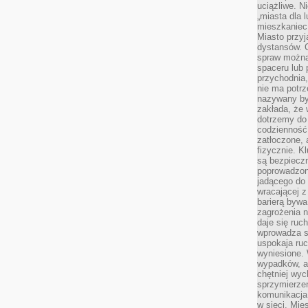
uciążliwe. N
„miasta dla l
mieszkaniec
Miasto przyj
dystansów. 
spraw można 
spaceru lub 
przychodnia,
nie ma potrz
nazywany by
zakłada, że
dotrzemy do 
codzienność 
zatłoczone, 
fizycznie. 
są bezpieczn
poprowadzon
jadącego do 
wracającej 
barierą bywa
zagrożenia na
daje się ruc
wprowadza si
uspokaja ruc
wyniesione. 
wypadków, al
chętniej wy
sprzymierze
komunikacja 
w sieci. Mie