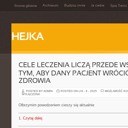
Archiwum
Budzisz mnie
Ja ciebie
Strona główna
Spis Treści
HEJKA
CELE LECZENIA LICZĄ PRZEDE 
TYM, ABY DANY PACJENT WRÓCI
ZDROWIA
POSTED BY ADMIN
POSTED ON LIS - 6 - 2025
MOŻLIWOŚĆ K
WYŁĄCZONA
Olbrzymim powodzeniem cieszy się aktualnie
1.
Czytaj dalej