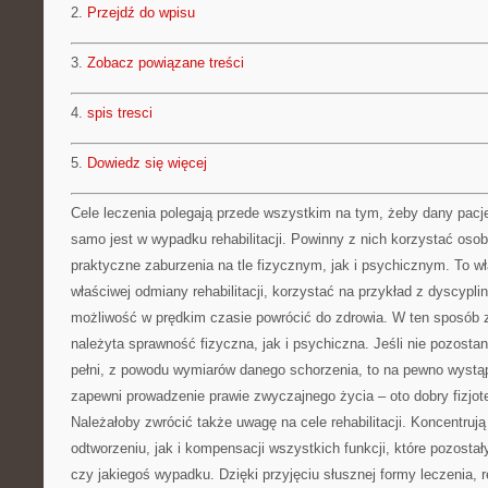
2.
Przejdź do wpisu
3.
Zobacz powiązane treści
4.
spis tresci
5.
Dowiedz się więcej
Cele leczenia polegają przede wszystkim na tym, żeby dany pacje
samo jest w wypadku rehabilitacji. Powinny z nich korzystać osoby
praktyczne zaburzenia na tle fizycznym, jak i psychicznym. To w
właściwej odmiany rehabilitacji, korzystać na przykład z dyscypli
możliwość w prędkim czasie powrócić do zdrowia. W ten sposób 
należyta sprawność fizyczna, jak i psychiczna. Jeśli nie pozosta
pełni, z powodu wymiarów danego schorzenia, to na pewno wystąp
zapewni prowadzenie prawie zwyczajnego życia – oto dobry fizjo
Należałoby zwrócić także uwagę na cele rehabilitacji. Koncentruj
odtworzeniu, jak i kompensacji wszystkich funkcji, które pozosta
czy jakiegoś wypadku. Dzięki przyjęciu słusznej formy leczenia, r