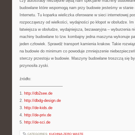
czy autostrady niezbędne będą nam specjalne machiny budowlan
budowlane które wspomogą nam przy budowie jesteśmy w stanie 
Internetu. Tu koparka wieliczka oferowane w sieci internetowej po
rozpocząwszy od wielkości, wydajności po kłopot w obsłudze. 
łatwiejsza w obsłudze, wydajniejsza, bezawaryjna – wyburzenia 
machiny budowlane to tzw. kombajny jedna maszyna wykonuje parę
jeden człowiek. Sprawdź transport kamienia krakow. Takie rozwią
na budowie do minimum co powoduje zmniejszenie niebezpieczeńs
sterczy przestoju w budowie. Maszyny budowlane troszczą się b
przynosiła zyski.
źródło:
———————————
1.
http://db2see.de
2.
http://dbdg-design.de
3.
http://de-kids.de
4.
http://de-priv.de
5.
http://de-sci.de
CATEGORIES:
KUCHNIA ZERO WASTE