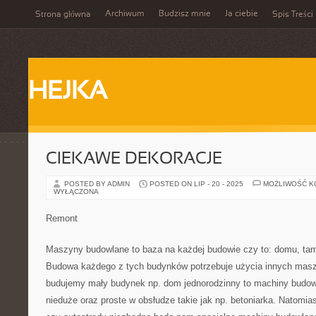
Archiwum
Budzisz mnie
Ja ciebie
Strona główna
Spis Treści
HEJKA
CIEKAWE DEKORACJE
POSTED BY ADMIN
POSTED ON LIP - 20 - 2025
MOŻLIWOŚĆ 
WYŁĄCZONA
Remont
Maszyny budowlane to baza na każdej budowie czy to: domu, tamy
Budowa każdego z tych budynków potrzebuje użycia innych masz
budujemy mały budynek np. dom jednorodzinny to machiny budow
nieduże oraz proste w obsłudze takie jak np. betoniarka. Natomia