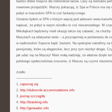
bardzo dobre miejsce dla miłośników lasów. Lasy są niemalże pe
rowerowe przejażdżki. Mazury pokazują, iż Spa w Polsce ma się
pobyt w mazurskim SPA to coś fantastycznego.
Ostatnio byłem w SPA o którym więcej pod adresem www.manorho
napisać, że pobyt w owym ośrodku to coś niesamowitego. W cza
Mikołajkach będziemy mieli okazję także się zabawić, na choćby 
Mazurach są relatywnie tanie – a przynajmniej w porównaniu do
w nadmorskim Sopocie bądź Jastarni. Na spokojnie natrafimy na 
pensjonaty, które są eleganckie, lecz przy tym niezbyt drogie. Czy
jak udać się na Mazury! Mam małą nadzieję, że właśnie dzięki t
polskiego społeczeństwa zrozumie, iż Mazury są czymś nieziem
źródło:
———————————
1.
zapoznaj się
2.
http://dubrovnik-accommodations.info
3.
poznaj szczegóły
4.
http://brainking.info
5.
http://geneadoc.info