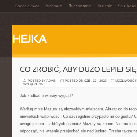
Archiwum
Budzisz mnie
Ja ciebie
Strona główna
Spis Treści
HEJKA
CO ZROBIĆ, ABY DUŻO LEPIEJ SI
POSTED BY ADMIN
POSTED ON CZE - 29 - 2025
MOŻLIWOŚĆ 
WYŁĄCZONA
Jak zadbać o własny wygląd?
Według mnie Mazury są niezwykłym miejscem. Akurat co do teg
niewielkich wątpliwości. Co szczególnie przypadło mi do gustu?
uwagę jeziora – z których przecież Mazury są znane. Nie ma lep
odpocząć, niż właśnie przejechać się nad jezioro. Trzeba także n