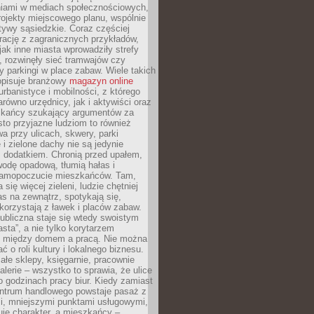
iami w mediach społecznościowych,
ojekty miejscowego planu, wspólnie
atywy sąsiedzkie. Coraz częściej
irację z zagranicznych przykładów,
jak inne miasta wprowadziły strefy
, rozwinęły sieć tramwajów czy
ły parkingi w place zabaw. Wiele takich
opisuje branżowy
magazyn online
rbanistyce i mobilności, z którego
arówno urzędnicy, jak i aktywiści oraz
zkańcy szukający argumentów za
to przyjazne ludziom to również
wa przy ulicach, skwery, parki
i zielone dachy nie są jedynie
 dodatkiem. Chronią przed upałem,
odę opadową, tłumią hałas i
samopoczucie mieszkańców. Tam,
 się więcej zieleni, ludzie chętniej
s na zewnątrz, spotykają się,
korzystają z ławek i placów zabaw.
ubliczna staje się wtedy swoistym
sta”, a nie tylko korytarzem
 między domem a pracą. Nie można
ć o roli kultury i lokalnego biznesu.
ałe sklepy, księgarnie, pracownie
galerie – wszystko to sprawia, że ulice
o godzinach pracy biur. Kiedy zamiast
entrum handlowego powstaje pasaż z
i, mniejszymi punktami usługowymi,
je charakter, a mieszkańcy –