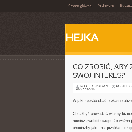
Archiwum
Budzis
Strona główna
HEJKA
CO ZROBIĆ, ABY
SWÓJ INTERES?
POSTED BY ADMIN
POSTED ON
WYŁĄCZONA
W jaki sposób dbać o własne utrz
Chciałbyś prowadzić własny bizne
musisz zwrócić uwagę, że ważna j
chociażby jako taki przykład usług