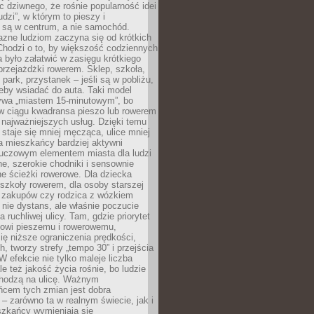
ic dziwnego, że rośnie popularność idei
udzi”, w którym to pieszy i
 są w centrum, a nie samochód.
azne ludziom zaczyna się od krótkich
Chodzi o to, by większość codziennych
było załatwić w zasięgu krótkiego
przejażdżki rowerem. Sklep, szkoła,
 park, przystanek – jeśli są w pobliżu,
eby wsiadać do auta. Taki model
wa „miastem 15-minutowym”, bo
 w ciągu kwadransa pieszo lub rowerem
najważniejszych usług. Dzięki temu
staje się mniej męcząca, ulice mniej
a mieszkańcy bardziej aktywni
Kluczowym elementem miasta dla ludzi
e, szerokie chodniki i sensownie
e ścieżki rowerowe. Dla dziecka
szkoły rowerem, dla osoby starszej
z zakupów czy rodzica z wózkiem
 nie dystans, ale właśnie poczucie
 ruchliwej ulicy. Tam, gdzie priorytet
howi pieszemu i rowerowemu,
ę niższe ograniczenia prędkości,
h, tworzy strefy „tempo 30” i przejścia
W efekcie nie tylko maleje liczba
e też jakość życia rośnie, bo ludzie
chodzą na ulicę. Ważnym
ńcem tych zmian jest dobra
– zarówno ta w realnym świecie, jak i
szkańcy wymieniają się