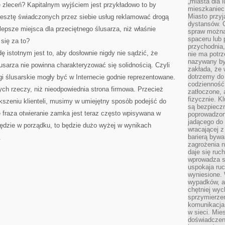
„miasta dla l
ę zleceń? Kapitalnym wyjściem jest przykładowo to by
mieszkaniec
Miasto przyj
esztę świadczonych przez siebie usług reklamować drogą
dystansów. 
lepsze miejsca dla przeciętnego ślusarza, niż właśnie
spraw można 
spaceru lub 
się za to?
przychodnia,
istotnym jest to, aby dosłownie nigdy nie sądzić, że
nie ma potrz
nazywany by
lusarza nie powinna charakteryzować się solidnością. Czyli
zakłada, że
dotrzemy do 
gi ślusarskie mogły być w Internecie godnie reprezentowane.
codzienność 
ch rzeczy, niż nieodpowiednia strona firmowa. Przecież
zatłoczone, 
fizycznie. 
kszeniu klienteli, musimy w umiejętny sposób podejść do
są bezpieczn
 fraza otwieranie zamka jest teraz często wpisywana w
poprowadzon
jadącego do 
będzie w porządku, to będzie dużo wyżej w wynikach
wracającej 
barierą bywa
.
zagrożenia na
daje się ruc
wprowadza si
uspokaja ruc
wyniesione. 
wypadków, al
chętniej wy
sprzymierze
komunikacja 
w sieci. Mie
doświadczen