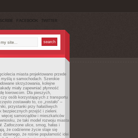
SCRIBE
FACEBOOK
TWITTER
ęciolecia miasta projektowano przede
 myślą o samochodach. Szerokie
budowane skrzyżowania, kolejne
stakady miały zapewniać płynność
dę kierowcom. Dla pieszych,
czy osób korzystających z transportu
często zostawało to, co „zostało” –
iki, przystanki przy hałaśliwych
k bezpiecznych przejść i zieleni.
az więcej samorządów i mieszkańców
wniosku, że taki model rozwoju miasta
ł. Zatłoczone ulice, smog, hałas i
ają, że codzienne życie staje się
ic dziwnego, że rośnie popularność idei