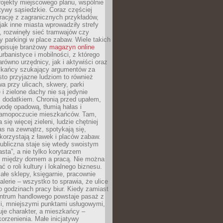
ojekty miejscowego planu, wspólnie
atywy sąsiedzkie. Coraz częściej
irację z zagranicznych przykładów,
jak inne miasta wprowadziły strefy
, rozwinęły sieć tramwajów czy
ły parkingi w place zabaw. Wiele takich
opisuje branżowy
magazyn online
rbanistyce i mobilności, z którego
arówno urzędnicy, jak i aktywiści oraz
zkańcy szukający argumentów za
to przyjazne ludziom to również
wa przy ulicach, skwery, parki
i zielone dachy nie są jedynie
 dodatkiem. Chronią przed upałem,
odę opadową, tłumią hałas i
samopoczucie mieszkańców. Tam,
 się więcej zieleni, ludzie chętniej
s na zewnątrz, spotykają się,
korzystają z ławek i placów zabaw.
ubliczna staje się wtedy swoistym
sta”, a nie tylko korytarzem
 między domem a pracą. Nie można
ć o roli kultury i lokalnego biznesu.
ałe sklepy, księgarnie, pracownie
galerie – wszystko to sprawia, że ulice
o godzinach pracy biur. Kiedy zamiast
entrum handlowego powstaje pasaż z
i, mniejszymi punktami usługowymi,
je charakter, a mieszkańcy –
orzenienia. Małe inicjatywy