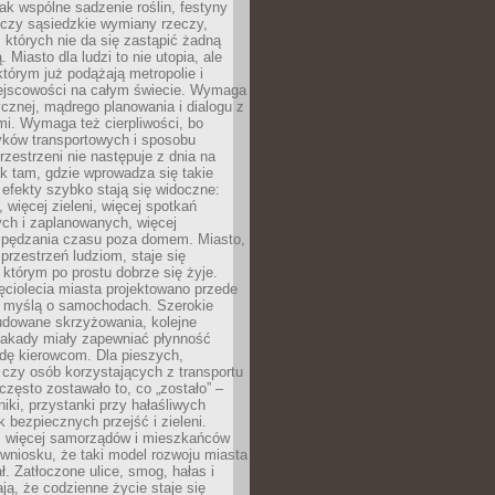
jak wspólne sadzenie roślin, festyny
 czy sąsiedzkie wymiany rzeczy,
, których nie da się zastąpić żadną
ą. Miasto dla ludzi to nie utopia, ale
którym już podążają metropolie i
ejscowości na całym świecie. Wymaga
ycznej, mądrego planowania i dialogu z
i. Wymaga też cierpliwości, bo
ków transportowych i sposobu
rzestrzeni nie następuje z dnia na
k tam, gdzie wprowadza się takie
 efekty szybko stają się widoczne:
, więcej zieleni, więcej spotkań
ch i zaplanowanych, więcej
spędzania czasu poza domem. Miasto,
 przestrzeń ludziom, staje się
którym po prostu dobrze się żyje.
ęciolecia miasta projektowano przede
 myślą o samochodach. Szerokie
budowane skrzyżowania, kolejne
stakady miały zapewniać płynność
dę kierowcom. Dla pieszych,
czy osób korzystających z transportu
często zostawało to, co „zostało” –
iki, przystanki przy hałaśliwych
k bezpiecznych przejść i zieleni.
az więcej samorządów i mieszkańców
wniosku, że taki model rozwoju miasta
ł. Zatłoczone ulice, smog, hałas i
ają, że codzienne życie staje się