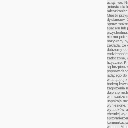
uciążliwe. N
„miasta dla l
mieszkaniec
Miasto przyj
dystansów. 
spraw można 
spaceru lub 
przychodnia,
nie ma potrz
nazywany by
zakłada, że
dotrzemy do 
codzienność 
zatłoczone, 
fizycznie. 
są bezpieczn
poprowadzon
jadącego do 
wracającej 
barierą bywa
zagrożenia na
daje się ruc
wprowadza si
uspokaja ruc
wyniesione. 
wypadków, al
chętniej wy
sprzymierze
komunikacja 
w sieci. Mie