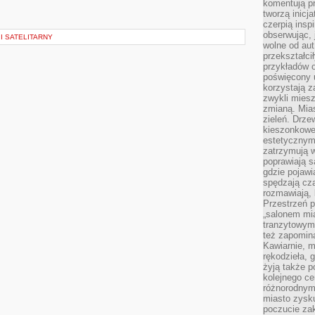
komentują pr
tworzą inicj
czerpią insp
obserwując, 
I SATELITARNY
wolne od aut
przekształci
przykładów 
poświęcony u
korzystają z
zwykli mies
zmianą. Mias
zieleń. Drze
kieszonkowe 
estetycznym
zatrzymują w
poprawiają 
gdzie pojawia
spędzają cza
rozmawiają, 
Przestrzeń p
„salonem mia
tranzytowym
też zapomina
Kawiarnie, m
rękodzieła, 
żyją także p
kolejnego c
różnorodnym
miasto zysku
poczucie zak