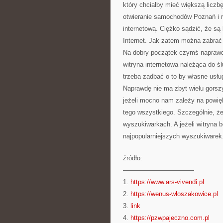
który chciałby mieć większą liczb
otwieranie samochodów Poznań i r
internetową. Ciężko sądzić, że są 
Internet. Jak zatem można zabrać 
Na dobry początek czymś naprawdę 
witryna internetowa należąca do ś
trzeba zadbać o to by własne usłu
Naprawdę nie ma zbyt wielu gorszy
jeżeli mocno nam zależy na powię
tego wszystkiego. Szczególnie, że
wyszukiwarkach. A jeżeli witryna 
najpopularniejszych wyszukiwarek
źródło:
———————————
1.
https://www.ars-vivendi.pl
2.
https://wenus-wloszakowice.pl
3.
link
4.
https://pzwpajeczno.com.pl