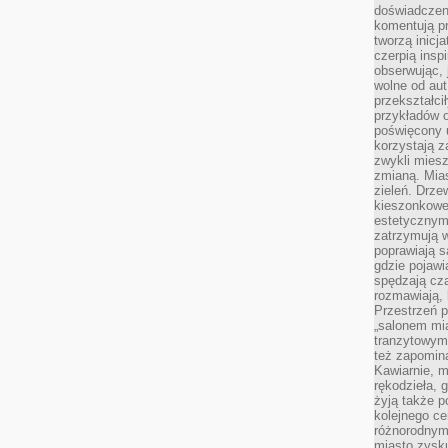
doświadczen
komentują pr
tworzą inicj
czerpią insp
obserwując, 
wolne od aut
przekształci
przykładów 
poświęcony u
korzystają z
zwykli mies
zmianą. Mias
zieleń. Drze
kieszonkowe 
estetycznym
zatrzymują w
poprawiają 
gdzie pojawia
spędzają cza
rozmawiają, 
Przestrzeń p
„salonem mia
tranzytowym
też zapomina
Kawiarnie, m
rękodzieła, 
żyją także p
kolejnego c
różnorodnym
miasto zysku