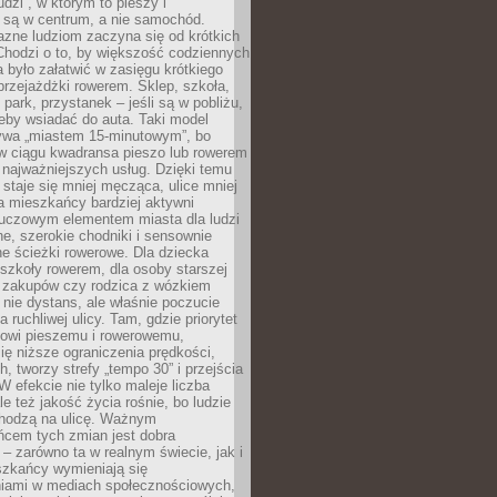
udzi”, w którym to pieszy i
 są w centrum, a nie samochód.
azne ludziom zaczyna się od krótkich
Chodzi o to, by większość codziennych
było załatwić w zasięgu krótkiego
przejażdżki rowerem. Sklep, szkoła,
 park, przystanek – jeśli są w pobliżu,
eby wsiadać do auta. Taki model
wa „miastem 15-minutowym”, bo
 w ciągu kwadransa pieszo lub rowerem
najważniejszych usług. Dzięki temu
staje się mniej męcząca, ulice mniej
a mieszkańcy bardziej aktywni
Kluczowym elementem miasta dla ludzi
e, szerokie chodniki i sensownie
e ścieżki rowerowe. Dla dziecka
szkoły rowerem, dla osoby starszej
z zakupów czy rodzica z wózkiem
 nie dystans, ale właśnie poczucie
 ruchliwej ulicy. Tam, gdzie priorytet
howi pieszemu i rowerowemu,
ę niższe ograniczenia prędkości,
h, tworzy strefy „tempo 30” i przejścia
W efekcie nie tylko maleje liczba
e też jakość życia rośnie, bo ludzie
chodzą na ulicę. Ważnym
ńcem tych zmian jest dobra
– zarówno ta w realnym świecie, jak i
szkańcy wymieniają się
iami w mediach społecznościowych,