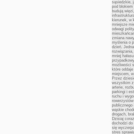
sąsiedzkie, 
pod blokiem
budują więzi
infrastruktur
kierunek, w 
mniejsze mi
odwagi polit
mieszkańcam
zmiana nawy
myślenia o p
dzień. Jedna
rozwiązania,
mniej hałasu
przypadkowy
możliwości 
które oddaje
miejscem, w 
Przez dziesi
wszystkim z
arterie, roz
parkingi i e
ruchu i wygo
rowerzystów 
publicznego 
wąskie chodn
drogach, bra
Dzisiaj cor
dochodzi do 
się wyczerpa
stres sprawi