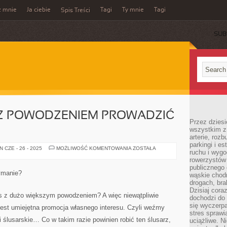
z mnie
Ja ciebie
Tagi
Ty mnie
Tagi
Spis Treści
SUB
 Z POWODZENIEM PROWADZIĆ
Przez dziesi
wszystkim z
arterie, roz
parkingi i e
CO
 CZE - 26 - 2025
MOŻLIWOŚĆ KOMENTOWANIA
ZOSTAŁA
ruchu i wygo
ZROBIĆ,
ABY
rowerzystów 
Z
publicznego 
POWODZENIEM
ymanie?
wąskie chodn
PROWADZIĆ
SWÓJ
drogach, bra
INTERES?
Dzisiaj cor
s z dużo większym powodzeniem? A więc niewątpliwie
dochodzi do 
się wyczerpa
est umiejętna promocja własnego interesu. Czyli weźmy
stres sprawi
i ślusarskie… Co w takim razie powinien robić ten ślusarz,
uciążliwe. N