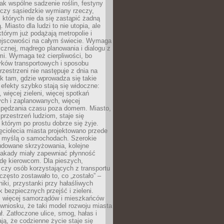
jak wspólne sadzenie roślin, festyny
 czy sąsiedzkie wymiany rzeczy,
, których nie da się zastąpić żadną
ą. Miasto dla ludzi to nie utopia, ale
którym już podążają metropolie i
ejscowości na całym świecie. Wymaga
ycznej, mądrego planowania i dialogu z
i. Wymaga też cierpliwości, bo
ków transportowych i sposobu
rzestrzeni nie następuje z dnia na
k tam, gdzie wprowadza się takie
 efekty szybko stają się widoczne:
, więcej zieleni, więcej spotkań
ch i zaplanowanych, więcej
spędzania czasu poza domem. Miasto,
 przestrzeń ludziom, staje się
którym po prostu dobrze się żyje.
ęciolecia miasta projektowano przede
 myślą o samochodach. Szerokie
budowane skrzyżowania, kolejne
stakady miały zapewniać płynność
dę kierowcom. Dla pieszych,
czy osób korzystających z transportu
często zostawało to, co „zostało” –
iki, przystanki przy hałaśliwych
k bezpiecznych przejść i zieleni.
az więcej samorządów i mieszkańców
wniosku, że taki model rozwoju miasta
ł. Zatłoczone ulice, smog, hałas i
ają, że codzienne życie staje się