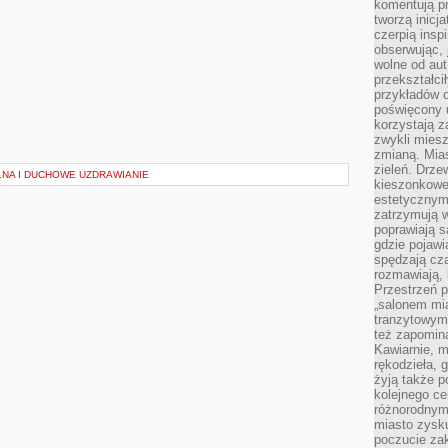
komentują pr
tworzą inicj
czerpią insp
obserwując, 
wolne od aut
przekształci
przykładów 
poświęcony u
korzystają z
zwykli mies
zmianą. Mias
zieleń. Drze
NA I DUCHOWE UZDRAWIANIE
kieszonkowe 
estetycznym
zatrzymują w
poprawiają 
gdzie pojawia
spędzają cza
rozmawiają, 
Przestrzeń p
„salonem mia
tranzytowym
też zapomina
Kawiarnie, m
rękodzieła, 
żyją także p
kolejnego c
różnorodnym
miasto zysku
poczucie zak