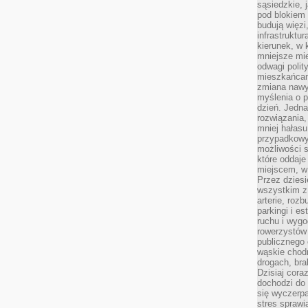
sąsiedzkie, 
pod blokiem
budują więzi
infrastruktur
kierunek, w 
mniejsze mi
odwagi polit
mieszkańcam
zmiana nawy
myślenia o p
dzień. Jedna
rozwiązania,
mniej hałasu
przypadkowy
możliwości 
które oddaje
miejscem, w 
Przez dziesi
wszystkim z
arterie, roz
parkingi i e
ruchu i wygo
rowerzystów 
publicznego 
wąskie chodn
drogach, bra
Dzisiaj cor
dochodzi do 
się wyczerpa
stres sprawi