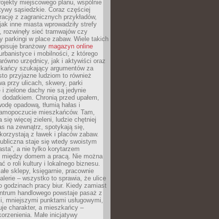
ojekty miejscowego planu, wspólnie
atywy sąsiedzkie. Coraz częściej
irację z zagranicznych przykładów,
jak inne miasta wprowadziły strefy
, rozwinęły sieć tramwajów czy
ły parkingi w place zabaw. Wiele takich
opisuje branżowy
magazyn online
rbanistyce i mobilności, z którego
arówno urzędnicy, jak i aktywiści oraz
zkańcy szukający argumentów za
to przyjazne ludziom to również
wa przy ulicach, skwery, parki
i zielone dachy nie są jedynie
 dodatkiem. Chronią przed upałem,
odę opadową, tłumią hałas i
samopoczucie mieszkańców. Tam,
 się więcej zieleni, ludzie chętniej
s na zewnątrz, spotykają się,
korzystają z ławek i placów zabaw.
ubliczna staje się wtedy swoistym
sta”, a nie tylko korytarzem
 między domem a pracą. Nie można
ć o roli kultury i lokalnego biznesu.
ałe sklepy, księgarnie, pracownie
galerie – wszystko to sprawia, że ulice
o godzinach pracy biur. Kiedy zamiast
entrum handlowego powstaje pasaż z
i, mniejszymi punktami usługowymi,
je charakter, a mieszkańcy –
orzenienia. Małe inicjatywy