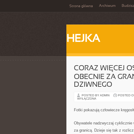
Archiwum
Budzis
Strona główna
HEJKA
CORAZ WIĘCEJ O
OBECNIE ZA GRAN
DZIWNEGO
POSTED BY ADMIN
POSTED ON 
WYŁĄCZONA
Fotki pokazują człowiecze kręgos
Obywatele nadzwyczaj cyklicznie 
za granicą. Dzieje się tak z rozli