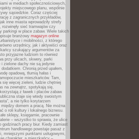
iami w mediach społecznościowych,
ojekty miejscowego planu, wspólnie
atywy sąsiedzkie. Coraz częściej
irację z zagranicznych przykładów,
jak inne miasta wprowadziły strefy
, rozwinęły sieć tramwajów czy
ły parkingi w place zabaw. Wiele takich
opisuje branżowy
magazyn online
rbanistyce i mobilności, z którego
arówno urzędnicy, jak i aktywiści oraz
zkańcy szukający argumentów za
to przyjazne ludziom to również
wa przy ulicach, skwery, parki
i zielone dachy nie są jedynie
 dodatkiem. Chronią przed upałem,
odę opadową, tłumią hałas i
samopoczucie mieszkańców. Tam,
 się więcej zieleni, ludzie chętniej
s na zewnątrz, spotykają się,
korzystają z ławek i placów zabaw.
ubliczna staje się wtedy swoistym
sta”, a nie tylko korytarzem
 między domem a pracą. Nie można
ć o roli kultury i lokalnego biznesu.
ałe sklepy, księgarnie, pracownie
galerie – wszystko to sprawia, że ulice
o godzinach pracy biur. Kiedy zamiast
entrum handlowego powstaje pasaż z
i, mniejszymi punktami usługowymi,
je charakter, a mieszkańcy –