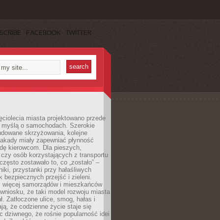
SCRIBE
FACEBOOK
TWITTER
ęciolecia miasta projektowano przede
 myślą o samochodach. Szerokie
budowane skrzyżowania, kolejne
stakady miały zapewniać płynność
dę kierowcom. Dla pieszych,
czy osób korzystających z transportu
często zostawało to, co „zostało” –
iki, przystanki przy hałaśliwych
k bezpiecznych przejść i zieleni.
az więcej samorządów i mieszkańców
wniosku, że taki model rozwoju miasta
ł. Zatłoczone ulice, smog, hałas i
ają, że codzienne życie staje się
ic dziwnego, że rośnie popularność idei