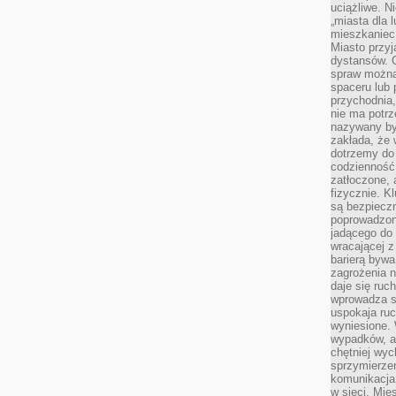
uciążliwe. N
„miasta dla l
mieszkaniec
Miasto przyj
dystansów. 
spraw można 
spaceru lub 
przychodnia,
nie ma potrz
nazywany by
zakłada, że
dotrzemy do 
codzienność 
zatłoczone, 
fizycznie. 
są bezpieczn
poprowadzon
jadącego do 
wracającej 
barierą bywa
zagrożenia na
daje się ruc
wprowadza si
uspokaja ruc
wyniesione. 
wypadków, al
chętniej wy
sprzymierze
komunikacja 
w sieci. Mie