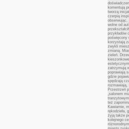
doświadczen
komentują pr
tworzą inicj
czerpią insp
obserwując, 
wolne od aut
przekształci
przykładów 
poświęcony u
korzystają z
zwykli mies
zmianą. Mias
zieleń. Drze
kieszonkowe 
estetycznym
zatrzymują w
poprawiają 
gdzie pojawia
spędzają cza
rozmawiają, 
Przestrzeń p
„salonem mia
tranzytowym
też zapomina
Kawiarnie, m
rękodzieła, 
żyją także p
kolejnego c
różnorodnym
miasto zysku