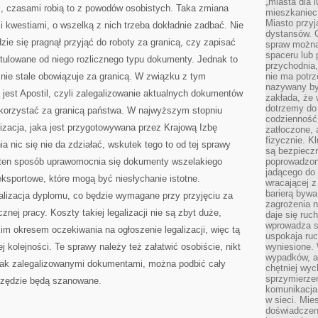
„miasta dla l
NIC
, czasami robią to z powodów osobistych. Taka zmiana
DZIWNEGO
mieszkaniec
Miasto przyj
i kwestiami, o wszelką z nich trzeba dokładnie zadbać. Nie
dystansów. 
zie się pragnął przyjąć do roboty za granicą, czy zapisać
spraw można 
spaceru lub 
tulowane od niego rozlicznego typu dokumenty. Jednak to
przychodnia,
, nie stale obowiązuje za granicą. W związku z tym
nie ma potrz
nazywany by
 jest Apostil, czyli zalegalizowanie aktualnych dokumentów
zakłada, że
dotrzemy do 
o korzystać za granicą państwa. W najwyższym stopniu
codzienność 
alizacja, jaka jest przygotowywana przez Krajową Izbę
zatłoczone, 
fizycznie. 
 nic się nie da zdziałać, wskutek tego to od tej sprawy
są bezpieczn
ten sposób uprawomocnia się dokumenty wszelakiego
poprowadzon
jadącego do 
ksportowe, które mogą być niesłychanie istotne.
wracającej 
barierą bywa
egalizacja dyplomu, co będzie wymagane przy przyjęciu za
zagrożenia na
znej pracy. Koszty takiej legalizacji nie są zbyt duże,
daje się ruc
wprowadza si
kim okresem oczekiwania na ogłoszenie legalizacji, więc tą
uspokaja ruc
j kolejności. Te sprawy należy też załatwić osobiście, nikt
wyniesione. 
wypadków, al
tak zalegalizowanymi dokumentami, można podbić cały
chętniej wy
sprzymierze
szędzie będą szanowane.
komunikacja 
w sieci. Mie
doświadczen