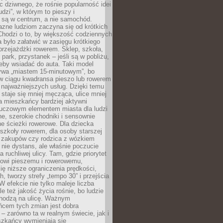
ic dziwnego, że rośnie popularność idei
udzi”, w którym to pieszy i
 są w centrum, a nie samochód.
azne ludziom zaczyna się od krótkich
Chodzi o to, by większość codziennych
było załatwić w zasięgu krótkiego
przejażdżki rowerem. Sklep, szkoła,
 park, przystanek – jeśli są w pobliżu,
eby wsiadać do auta. Taki model
wa „miastem 15-minutowym”, bo
 w ciągu kwadransa pieszo lub rowerem
najważniejszych usług. Dzięki temu
staje się mniej męcząca, ulice mniej
a mieszkańcy bardziej aktywni
Kluczowym elementem miasta dla ludzi
e, szerokie chodniki i sensownie
e ścieżki rowerowe. Dla dziecka
szkoły rowerem, dla osoby starszej
z zakupów czy rodzica z wózkiem
 nie dystans, ale właśnie poczucie
 ruchliwej ulicy. Tam, gdzie priorytet
howi pieszemu i rowerowemu,
ę niższe ograniczenia prędkości,
h, tworzy strefy „tempo 30” i przejścia
W efekcie nie tylko maleje liczba
e też jakość życia rośnie, bo ludzie
chodzą na ulicę. Ważnym
ńcem tych zmian jest dobra
– zarówno ta w realnym świecie, jak i
szkańcy wymieniają się