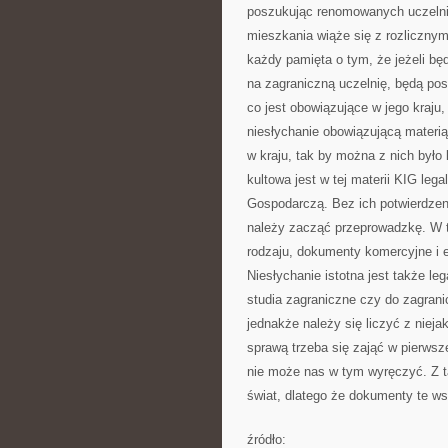
poszukując renomowanych uczelni
mieszkania wiąże się z rozlicznym
każdy pamięta o tym, że jeżeli będ
na zagraniczną uczelnię, będą pos
co jest obowiązujące w jego kraju
niesłychanie obowiązującą materią
w kraju, tak by można z nich był
kultowa jest w tej materii KIG leg
Gospodarczą. Bez ich potwierdzenia
należy zacząć przeprowadzkę. W 
rodzaju, dokumenty komercyjne i e
Niesłychanie istotna jest także l
studia zagraniczne czy do zagranic
jednakże należy się liczyć z nieja
sprawą trzeba się zająć w pierwsze
nie może nas w tym wyręczyć. Z 
świat, dlatego że dokumenty te w
źródło: