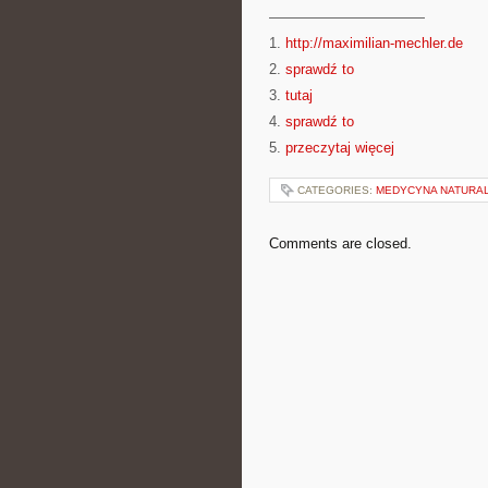
———————————
1.
http://maximilian-mechler.de
2.
sprawdź to
3.
tutaj
4.
sprawdź to
5.
przeczytaj więcej
CATEGORIES:
MEDYCYNA NATURAL
Comments are closed.