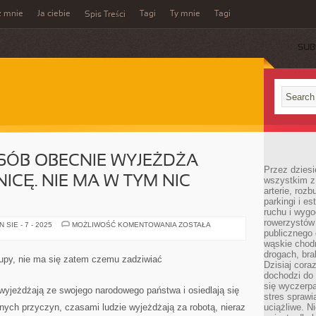
z mnie
Ja ciebie
Tagi
Ty mnie
Tagi
Spis Treści
SUB
SÓB OBECNIE WYJEŻDŻA
Przez dziesi
ICĘ. NIE MA W TYM NIC
wszystkim z
arterie, roz
parkingi i e
ruchu i wygo
rowerzystów 
CORAZ
SIE - 7 - 2025
MOŻLIWOŚĆ KOMENTOWANIA
ZOSTAŁA
WIĘCEJ
publicznego 
OSÓB
wąskie chodn
OBECNIE
drogach, bra
WYJEŻDŻA
łupy, nie ma się zatem czemu zadziwiać
OBECNIE
Dzisiaj cor
ZA
dochodzi do 
GRANICĘ.
się wyczerpa
NIE
wyjeżdżają ze swojego narodowego państwa i osiedlają się
MA
stres sprawi
W
cznych przyczyn, czasami ludzie wyjeżdżają za robotą, nieraz
uciążliwe. N
TYM