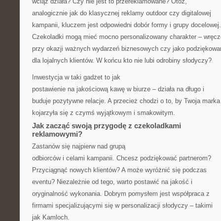
wciąż działa? Czy nie jest to przereklamowane? Otóż,
analogicznie jak do klasycznej reklamy outdoor czy digitalowej
kampanii, kluczem jest odpowiedni dobór formy i grupy docelowej.
Czekoladki mogą mieć mocno personalizowany charakter – wręc
przy okazji ważnych wydarzeń biznesowych czy jako podziękowa
dla lojalnych klientów. W końcu kto nie lubi odrobiny słodyczy?
Inwestycja w taki gadżet to jak
postawienie na jakościową kawę w biurze – działa na długo i
buduje pozytywne relacje. A przecież chodzi o to, by Twoja marka
kojarzyła się z czymś wyjątkowym i smakowitym.
Jak zacząć swoją przygodę z czekoladkami
reklamowymi?
Zastanów się najpierw nad grupą
odbiorców i celami kampanii. Chcesz podziękować partnerom?
Przyciągnąć nowych klientów? A może wyróżnić się podczas
eventu? Niezależnie od tego, warto postawić na jakość i
oryginalność wykonania. Dobrym pomysłem jest współpraca z
firmami specjalizującymi się w personalizacji słodyczy – takimi
jak Kamloch.