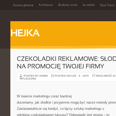
Archiwum
Budzisz mnie
Ja ciebie
Strona główna
Spis Treści
HEJKA
CZEKOLADKI REKLAMOWE: SŁOD
NA PROMOCJĘ TWOJEJ FIRMY
POSTED BY ADMIN
POSTED ON CZE - 9 - 2025
MOŻLIWOŚĆ K
WYŁĄCZONA
W świecie marketingu coraz bardziej
doceniamy, jak słodkie i przyjemne mogą być nasze metody promo
Zastanawialiście się kiedyś, co łączy sztukę marketingu z
odrobiną czekoladowego luksusu? Odpowiedź jest prosta – to