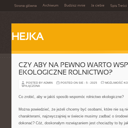
Archiwum
Budzisz mnie
Ja ciebie
Strona główna
Spis Treści
HEJKA
CZY ABY NA PEWNO WARTO WSP
EKOLOGICZNE ROLNICTWO?
POSTED BY ADMIN
POSTED ON SIE - 5 - 2025
MOŻLIWOŚĆ K
WYŁĄCZONA
Co zrobić, aby w jakiś sposób wspomóc rolnictwo ekologiczne?
Można powiedzieć, że jeżeli chcemy być osobami, które nie są n
charakterami, najzwyczajniej w świecie musimy zadbać o środowi
dokonać? Cóż, doskonałym rozwiązaniem jest chociażby to by jak