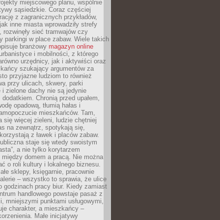
ojekty miejscowego planu, wspólnie
atywy sąsiedzkie. Coraz częściej
irację z zagranicznych przykładów,
jak inne miasta wprowadziły strefy
, rozwinęły sieć tramwajów czy
ły parkingi w place zabaw. Wiele takich
opisuje branżowy
magazyn online
rbanistyce i mobilności, z którego
arówno urzędnicy, jak i aktywiści oraz
zkańcy szukający argumentów za
to przyjazne ludziom to również
wa przy ulicach, skwery, parki
i zielone dachy nie są jedynie
 dodatkiem. Chronią przed upałem,
odę opadową, tłumią hałas i
samopoczucie mieszkańców. Tam,
 się więcej zieleni, ludzie chętniej
s na zewnątrz, spotykają się,
korzystają z ławek i placów zabaw.
ubliczna staje się wtedy swoistym
sta”, a nie tylko korytarzem
 między domem a pracą. Nie można
ć o roli kultury i lokalnego biznesu.
ałe sklepy, księgarnie, pracownie
galerie – wszystko to sprawia, że ulice
o godzinach pracy biur. Kiedy zamiast
entrum handlowego powstaje pasaż z
i, mniejszymi punktami usługowymi,
je charakter, a mieszkańcy –
orzenienia. Małe inicjatywy