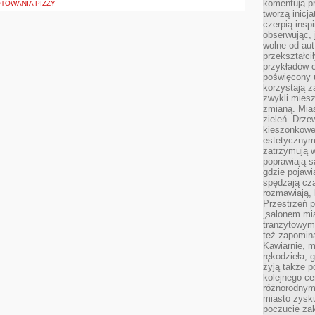
komentują pr
TOWANIA PIZZY
tworzą inicj
czerpią insp
obserwując, 
wolne od aut
przekształci
przykładów 
poświęcony u
korzystają z
zwykli mies
zmianą. Mias
zieleń. Drze
kieszonkowe 
estetycznym
zatrzymują w
poprawiają 
gdzie pojawia
spędzają cza
rozmawiają, 
Przestrzeń p
„salonem mia
tranzytowym
też zapomina
Kawiarnie, m
rękodzieła, 
żyją także p
kolejnego c
różnorodnym
miasto zysku
poczucie zak