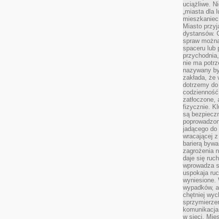
uciążliwe. N
„miasta dla l
mieszkaniec
Miasto przyj
dystansów. 
spraw można 
spaceru lub 
przychodnia,
nie ma potrz
nazywany by
zakłada, że
dotrzemy do 
codzienność 
zatłoczone, 
fizycznie. 
są bezpieczn
poprowadzon
jadącego do 
wracającej 
barierą bywa
zagrożenia na
daje się ruc
wprowadza si
uspokaja ruc
wyniesione. 
wypadków, al
chętniej wy
sprzymierze
komunikacja 
w sieci. Mie