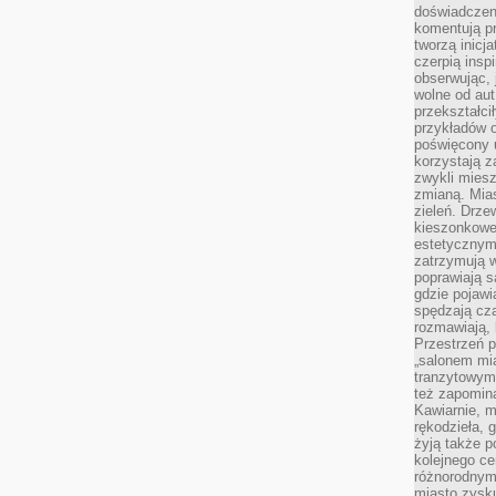
doświadczen
komentują pr
tworzą inicj
czerpią insp
obserwując, 
wolne od aut
przekształci
przykładów 
poświęcony u
korzystają z
zwykli mies
zmianą. Mias
zieleń. Drze
kieszonkowe 
estetycznym
zatrzymują w
poprawiają 
gdzie pojawia
spędzają cza
rozmawiają, 
Przestrzeń p
„salonem mia
tranzytowym
też zapomina
Kawiarnie, m
rękodzieła, 
żyją także p
kolejnego c
różnorodnym
miasto zysku