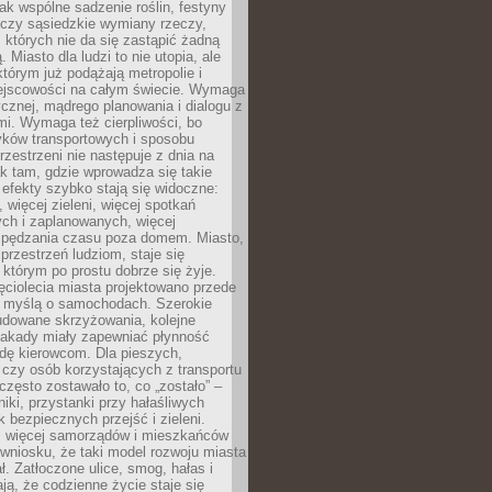
jak wspólne sadzenie roślin, festyny
 czy sąsiedzkie wymiany rzeczy,
, których nie da się zastąpić żadną
ą. Miasto dla ludzi to nie utopia, ale
którym już podążają metropolie i
ejscowości na całym świecie. Wymaga
ycznej, mądrego planowania i dialogu z
i. Wymaga też cierpliwości, bo
ków transportowych i sposobu
rzestrzeni nie następuje z dnia na
k tam, gdzie wprowadza się takie
 efekty szybko stają się widoczne:
, więcej zieleni, więcej spotkań
ch i zaplanowanych, więcej
spędzania czasu poza domem. Miasto,
 przestrzeń ludziom, staje się
którym po prostu dobrze się żyje.
ęciolecia miasta projektowano przede
 myślą o samochodach. Szerokie
budowane skrzyżowania, kolejne
stakady miały zapewniać płynność
dę kierowcom. Dla pieszych,
czy osób korzystających z transportu
często zostawało to, co „zostało” –
iki, przystanki przy hałaśliwych
k bezpiecznych przejść i zieleni.
az więcej samorządów i mieszkańców
wniosku, że taki model rozwoju miasta
ł. Zatłoczone ulice, smog, hałas i
ają, że codzienne życie staje się