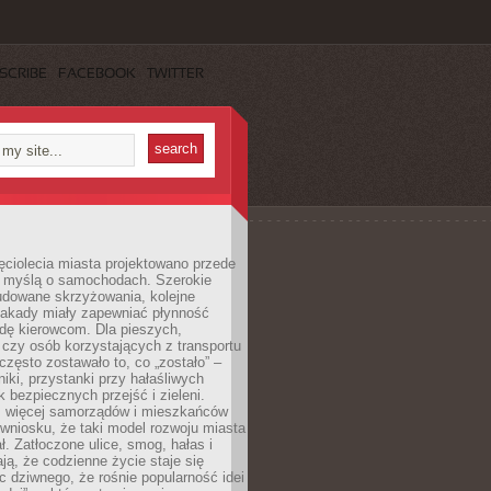
SCRIBE
FACEBOOK
TWITTER
ęciolecia miasta projektowano przede
 myślą o samochodach. Szerokie
budowane skrzyżowania, kolejne
stakady miały zapewniać płynność
dę kierowcom. Dla pieszych,
czy osób korzystających z transportu
często zostawało to, co „zostało” –
iki, przystanki przy hałaśliwych
k bezpiecznych przejść i zieleni.
az więcej samorządów i mieszkańców
wniosku, że taki model rozwoju miasta
ł. Zatłoczone ulice, smog, hałas i
ają, że codzienne życie staje się
ic dziwnego, że rośnie popularność idei