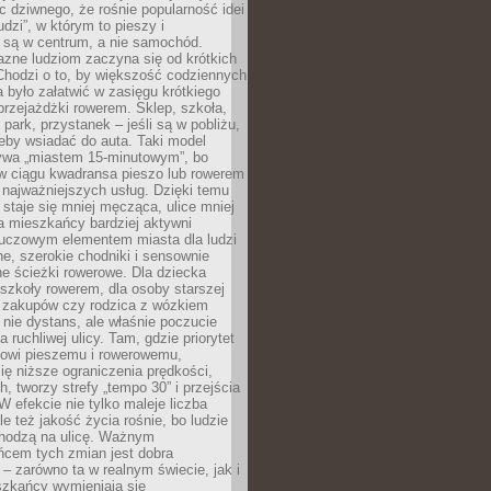
ic dziwnego, że rośnie popularność idei
udzi”, w którym to pieszy i
 są w centrum, a nie samochód.
azne ludziom zaczyna się od krótkich
Chodzi o to, by większość codziennych
było załatwić w zasięgu krótkiego
przejażdżki rowerem. Sklep, szkoła,
 park, przystanek – jeśli są w pobliżu,
eby wsiadać do auta. Taki model
wa „miastem 15-minutowym”, bo
 w ciągu kwadransa pieszo lub rowerem
najważniejszych usług. Dzięki temu
staje się mniej męcząca, ulice mniej
a mieszkańcy bardziej aktywni
Kluczowym elementem miasta dla ludzi
e, szerokie chodniki i sensownie
e ścieżki rowerowe. Dla dziecka
szkoły rowerem, dla osoby starszej
z zakupów czy rodzica z wózkiem
 nie dystans, ale właśnie poczucie
 ruchliwej ulicy. Tam, gdzie priorytet
howi pieszemu i rowerowemu,
ę niższe ograniczenia prędkości,
h, tworzy strefy „tempo 30” i przejścia
W efekcie nie tylko maleje liczba
e też jakość życia rośnie, bo ludzie
chodzą na ulicę. Ważnym
ńcem tych zmian jest dobra
– zarówno ta w realnym świecie, jak i
szkańcy wymieniają się