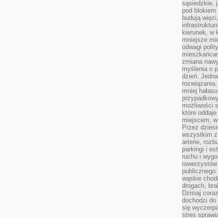
sąsiedzkie, 
pod blokiem
budują więzi
infrastruktur
kierunek, w 
mniejsze mi
odwagi polit
mieszkańcam
zmiana nawy
myślenia o p
dzień. Jedna
rozwiązania,
mniej hałasu
przypadkowy
możliwości 
które oddaje
miejscem, w 
Przez dziesi
wszystkim z
arterie, roz
parkingi i e
ruchu i wygo
rowerzystów 
publicznego 
wąskie chodn
drogach, bra
Dzisiaj cor
dochodzi do 
się wyczerpa
stres sprawi