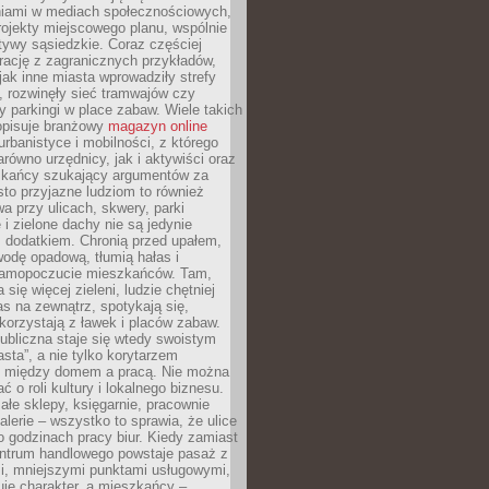
iami w mediach społecznościowych,
ojekty miejscowego planu, wspólnie
atywy sąsiedzkie. Coraz częściej
irację z zagranicznych przykładów,
jak inne miasta wprowadziły strefy
, rozwinęły sieć tramwajów czy
ły parkingi w place zabaw. Wiele takich
opisuje branżowy
magazyn online
rbanistyce i mobilności, z którego
arówno urzędnicy, jak i aktywiści oraz
zkańcy szukający argumentów za
to przyjazne ludziom to również
wa przy ulicach, skwery, parki
i zielone dachy nie są jedynie
 dodatkiem. Chronią przed upałem,
odę opadową, tłumią hałas i
samopoczucie mieszkańców. Tam,
 się więcej zieleni, ludzie chętniej
s na zewnątrz, spotykają się,
korzystają z ławek i placów zabaw.
ubliczna staje się wtedy swoistym
sta”, a nie tylko korytarzem
 między domem a pracą. Nie można
ć o roli kultury i lokalnego biznesu.
ałe sklepy, księgarnie, pracownie
galerie – wszystko to sprawia, że ulice
o godzinach pracy biur. Kiedy zamiast
entrum handlowego powstaje pasaż z
i, mniejszymi punktami usługowymi,
je charakter, a mieszkańcy –