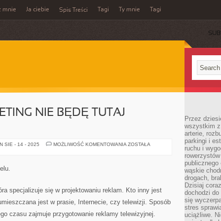
z mnie
Ja ciebie
Tagi
Ty mnie
Tagi
Spis Treści
SUB
TING NIE BĘDĘ TUTAJ
Przez dziesi
wszystkim z
arterie, roz
parkingi i e
CZYM
SIE - 14 - 2025
MOŻLIWOŚĆ KOMENTOWANIA
ZOSTAŁA
ruchu i wygo
JEST
MARKETING
rowerzystów 
NIE
publicznego 
BĘDĘ
elu.
wąskie chodn
TUTAJ
NAŚWIETLAĆ.
drogach, bra
Dzisiaj cor
óra specjalizuje się w projektowaniu reklam. Kto inny jest
dochodzi do 
się wyczerpa
mieszczana jest w prasie, Internecie, czy telewizji. Sposób
stres sprawi
ego czasu zajmuje przygotowanie reklamy telewizyjnej.
uciążliwe. N