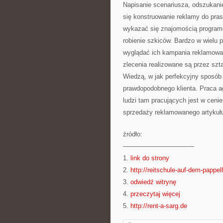
Napisanie scenariusza, odszukani
się konstruowanie reklamy do pras
wykazać się znajomością programów
robienie szkiców. Bardzo w wielu 
wyglądać ich kampania reklamowa,
zlecenia realizowane są przez szta
Wiedzą, w jak perfekcyjny sposób 
prawdopodobnego klienta. Praca a
ludzi tam pracujących jest w cenie
sprzedaży reklamowanego artykuł
źródło:
———————————
1.
link do strony
2.
http://reitschule-auf-dem-pappel
3.
odwiedź witrynę
4.
przeczytaj więcej
5.
http://rent-a-sarg.de