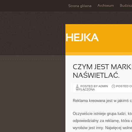
Archiwum
Budzis
Strona główna
HEJKA
CZYM JEST MARKE
NAŚWIETLAĆ.
POSTED BY ADMIN
POSTED ON 
WYŁĄCZONA
Reklama kreowana jest w jakimś c
Oczywiście istnieje grupa ludzi, kt
odpowiedzialny za reklamę, która u
wyrobów jest inny. Najwięcej woln