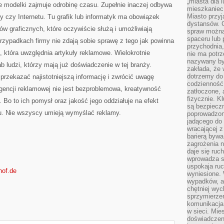
„miasta dla l
e modelki zajmuje odrobinę czasu. Zupełnie inaczej odbywa
mieszkaniec
Miasto przyj
y czy Internetu. Tu grafik lub informatyk ma obowiązek
dystansów. 
 graficznych, które oczywiście służą i umożliwiają
spraw można 
spaceru lub 
przypadkach firmy nie zdają sobie sprawę z tego jak powinna
przychodnia,
 która uwzględnia artykuły reklamowe. Wielokrotnie
nie ma potrz
nazywany by
b ludzi, którzy mają już doświadczenie w tej branży.
zakłada, że
dotrzemy do 
przekazać najistotniejszą informację i zwrócić uwagę
codzienność 
gencji reklamowej nie jest bezproblemowa, kreatywność
zatłoczone, 
fizycznie. 
. Bo to ich pomysł oraz jakość jego oddziałuje na efekt
są bezpieczn
u. Nie wszyscy umieją wymyślać reklamy.
poprowadzon
jadącego do 
wracającej 
barierą bywa
zagrożenia na
daje się ruc
wprowadza si
uspokaja ruc
hof.de
wyniesione. 
wypadków, al
chętniej wy
sprzymierze
komunikacja 
w sieci. Mie
doświadczen