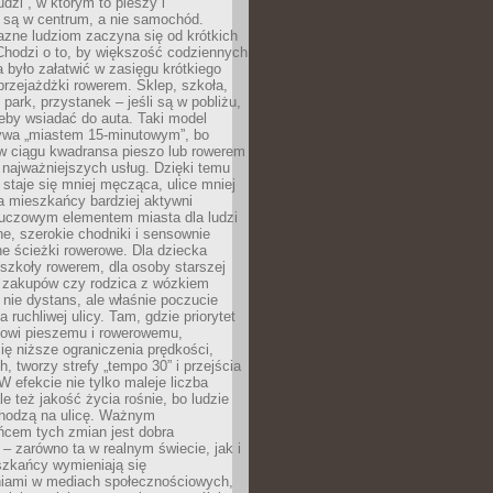
udzi”, w którym to pieszy i
 są w centrum, a nie samochód.
azne ludziom zaczyna się od krótkich
Chodzi o to, by większość codziennych
było załatwić w zasięgu krótkiego
przejażdżki rowerem. Sklep, szkoła,
 park, przystanek – jeśli są w pobliżu,
eby wsiadać do auta. Taki model
wa „miastem 15-minutowym”, bo
 w ciągu kwadransa pieszo lub rowerem
najważniejszych usług. Dzięki temu
staje się mniej męcząca, ulice mniej
a mieszkańcy bardziej aktywni
Kluczowym elementem miasta dla ludzi
e, szerokie chodniki i sensownie
e ścieżki rowerowe. Dla dziecka
szkoły rowerem, dla osoby starszej
z zakupów czy rodzica z wózkiem
 nie dystans, ale właśnie poczucie
 ruchliwej ulicy. Tam, gdzie priorytet
howi pieszemu i rowerowemu,
ę niższe ograniczenia prędkości,
h, tworzy strefy „tempo 30” i przejścia
W efekcie nie tylko maleje liczba
e też jakość życia rośnie, bo ludzie
chodzą na ulicę. Ważnym
ńcem tych zmian jest dobra
– zarówno ta w realnym świecie, jak i
szkańcy wymieniają się
iami w mediach społecznościowych,