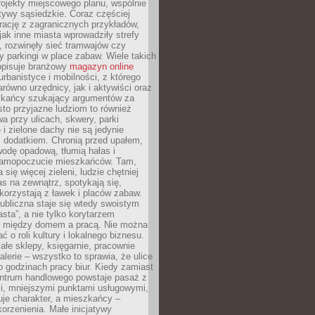
ojekty miejscowego planu, wspólnie
atywy sąsiedzkie. Coraz częściej
irację z zagranicznych przykładów,
jak inne miasta wprowadziły strefy
, rozwinęły sieć tramwajów czy
ły parkingi w place zabaw. Wiele takich
opisuje branżowy
magazyn online
rbanistyce i mobilności, z którego
arówno urzędnicy, jak i aktywiści oraz
zkańcy szukający argumentów za
to przyjazne ludziom to również
wa przy ulicach, skwery, parki
i zielone dachy nie są jedynie
 dodatkiem. Chronią przed upałem,
odę opadową, tłumią hałas i
samopoczucie mieszkańców. Tam,
 się więcej zieleni, ludzie chętniej
s na zewnątrz, spotykają się,
korzystają z ławek i placów zabaw.
ubliczna staje się wtedy swoistym
sta”, a nie tylko korytarzem
 między domem a pracą. Nie można
ć o roli kultury i lokalnego biznesu.
ałe sklepy, księgarnie, pracownie
galerie – wszystko to sprawia, że ulice
o godzinach pracy biur. Kiedy zamiast
entrum handlowego powstaje pasaż z
i, mniejszymi punktami usługowymi,
je charakter, a mieszkańcy –
orzenienia. Małe inicjatywy