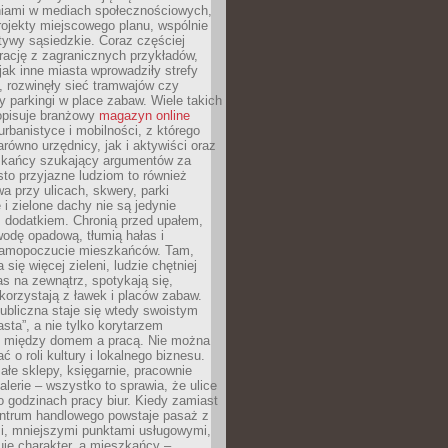
iami w mediach społecznościowych,
ojekty miejscowego planu, wspólnie
atywy sąsiedzkie. Coraz częściej
irację z zagranicznych przykładów,
jak inne miasta wprowadziły strefy
, rozwinęły sieć tramwajów czy
ły parkingi w place zabaw. Wiele takich
opisuje branżowy
magazyn online
rbanistyce i mobilności, z którego
arówno urzędnicy, jak i aktywiści oraz
zkańcy szukający argumentów za
to przyjazne ludziom to również
wa przy ulicach, skwery, parki
i zielone dachy nie są jedynie
 dodatkiem. Chronią przed upałem,
odę opadową, tłumią hałas i
samopoczucie mieszkańców. Tam,
 się więcej zieleni, ludzie chętniej
s na zewnątrz, spotykają się,
korzystają z ławek i placów zabaw.
ubliczna staje się wtedy swoistym
sta”, a nie tylko korytarzem
 między domem a pracą. Nie można
ć o roli kultury i lokalnego biznesu.
ałe sklepy, księgarnie, pracownie
galerie – wszystko to sprawia, że ulice
o godzinach pracy biur. Kiedy zamiast
entrum handlowego powstaje pasaż z
i, mniejszymi punktami usługowymi,
je charakter, a mieszkańcy –