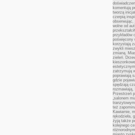
doświadczen
komentują pr
tworzą inicj
czerpią insp
obserwując, 
wolne od aut
przekształci
przykładów 
poświęcony u
korzystają z
zwykli mies
zmianą. Mias
zieleń. Drze
kieszonkowe 
estetycznym
zatrzymują w
poprawiają 
gdzie pojawia
spędzają cza
rozmawiają, 
Przestrzeń p
„salonem mia
tranzytowym
też zapomina
Kawiarnie, m
rękodzieła, 
żyją także p
kolejnego c
różnorodnym
miasto zysku