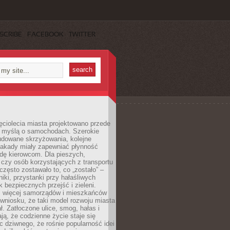
SCRIBE
FACEBOOK
TWITTER
ęciolecia miasta projektowano przede
 myślą o samochodach. Szerokie
budowane skrzyżowania, kolejne
stakady miały zapewniać płynność
dę kierowcom. Dla pieszych,
czy osób korzystających z transportu
często zostawało to, co „zostało” –
iki, przystanki przy hałaśliwych
k bezpiecznych przejść i zieleni.
az więcej samorządów i mieszkańców
wniosku, że taki model rozwoju miasta
ł. Zatłoczone ulice, smog, hałas i
ają, że codzienne życie staje się
ic dziwnego, że rośnie popularność idei