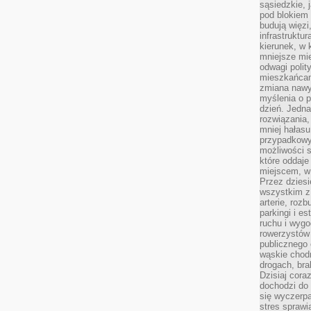
sąsiedzkie, 
pod blokiem
budują więzi
infrastruktur
kierunek, w 
mniejsze mi
odwagi polit
mieszkańcam
zmiana nawy
myślenia o p
dzień. Jedna
rozwiązania,
mniej hałasu
przypadkowy
możliwości 
które oddaje
miejscem, w 
Przez dziesi
wszystkim z
arterie, roz
parkingi i e
ruchu i wygo
rowerzystów 
publicznego 
wąskie chodn
drogach, bra
Dzisiaj cor
dochodzi do 
się wyczerpa
stres sprawi