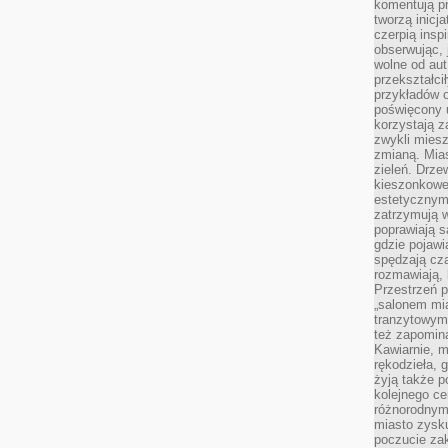
komentują pr
tworzą inicj
czerpią insp
obserwując, 
wolne od aut
przekształci
przykładów 
poświęcony u
korzystają z
zwykli mies
zmianą. Mias
zieleń. Drze
kieszonkowe 
estetycznym
zatrzymują w
poprawiają 
gdzie pojawia
spędzają cza
rozmawiają, 
Przestrzeń p
„salonem mia
tranzytowym
też zapomina
Kawiarnie, m
rękodzieła, 
żyją także p
kolejnego c
różnorodnym
miasto zysku
poczucie zak