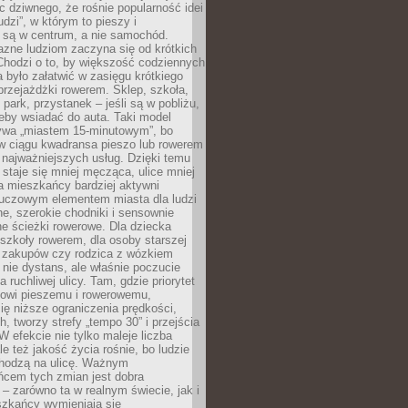
ic dziwnego, że rośnie popularność idei
udzi”, w którym to pieszy i
 są w centrum, a nie samochód.
azne ludziom zaczyna się od krótkich
Chodzi o to, by większość codziennych
było załatwić w zasięgu krótkiego
przejażdżki rowerem. Sklep, szkoła,
 park, przystanek – jeśli są w pobliżu,
eby wsiadać do auta. Taki model
wa „miastem 15-minutowym”, bo
 w ciągu kwadransa pieszo lub rowerem
najważniejszych usług. Dzięki temu
staje się mniej męcząca, ulice mniej
a mieszkańcy bardziej aktywni
Kluczowym elementem miasta dla ludzi
e, szerokie chodniki i sensownie
e ścieżki rowerowe. Dla dziecka
szkoły rowerem, dla osoby starszej
z zakupów czy rodzica z wózkiem
 nie dystans, ale właśnie poczucie
 ruchliwej ulicy. Tam, gdzie priorytet
howi pieszemu i rowerowemu,
ę niższe ograniczenia prędkości,
h, tworzy strefy „tempo 30” i przejścia
W efekcie nie tylko maleje liczba
e też jakość życia rośnie, bo ludzie
chodzą na ulicę. Ważnym
ńcem tych zmian jest dobra
– zarówno ta w realnym świecie, jak i
szkańcy wymieniają się