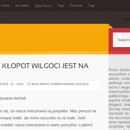
z mnie
Ja ciebie
Tagi
Ty mnie
Tagi
Spis Treści
SUB
 KŁOPOT WILGOCI JEST NA
Przez dziesi
wszystkim z
arterie, roz
parkingi i e
DLA
PAŹ - 11 - 2025
MOŻLIWOŚĆ KOMENTOWANIA
ZOSTAŁA
ruchu i wygo
WIELU
OSÓB
rowerzystów 
KŁOPOT
publicznego 
WILGOCI
tywania technik
JEST
wąskie chodn
NA
drogach, bra
TYLE
Dzisiaj cor
OBSZERNY
się, że nasze mieszkania są pospolite. Niby pomysł na
dochodzi do 
się wyczerpa
 zmianę mebli, ale mimo wszystko to za mało. Jeśli
stres sprawi
ozdobić nasze mieszkania to warto pomyśleć o jakimś
uciążliwe. N