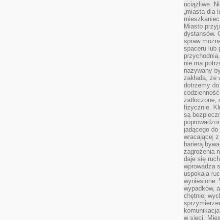
uciążliwe. N
„miasta dla l
mieszkaniec
Miasto przyj
dystansów. 
spraw można 
spaceru lub 
przychodnia,
nie ma potrz
nazywany by
zakłada, że
dotrzemy do 
codzienność 
zatłoczone, 
fizycznie. 
są bezpieczn
poprowadzon
jadącego do 
wracającej 
barierą bywa
zagrożenia na
daje się ruc
wprowadza si
uspokaja ruc
wyniesione. 
wypadków, al
chętniej wy
sprzymierze
komunikacja 
w sieci. Mie