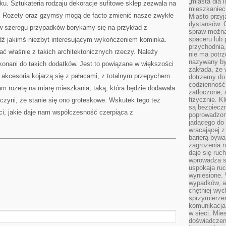
„miasta dla l
u. Sztukateria rodzaju dekoracje sufitowe sklep zezwala na
mieszkaniec
. Rozety oraz gzymsy mogą de facto zmienić nasze zwykłe
Miasto przyj
dystansów. 
 w szeregu przypadków borykamy się na przykład z
spraw można 
spaceru lub 
dź jakimś niezbyt interesującym wykończeniem kominka.
przychodnia,
ć właśnie z takich architektonicznych rzeczy. Należy
nie ma potrz
nazywany by
konani do takich dodatków. Jest to powiązane w większości
zakłada, że
akcesoria kojarzą się z pałacami, z totalnym przepychem.
dotrzemy do 
codzienność 
m rozetę na miarę mieszkania, taką, która będzie dodawała
zatłoczone, 
fizycznie. 
czyni, że stanie się ono groteskowe. Wskutek tego też
są bezpieczn
ci, jakie daje nam współczesność czerpiąca z
poprowadzon
jadącego do 
wracającej 
barierą bywa
zagrożenia na
daje się ruc
wprowadza si
uspokaja ruc
wyniesione. 
wypadków, al
chętniej wy
sprzymierze
komunikacja 
w sieci. Mie
doświadczen