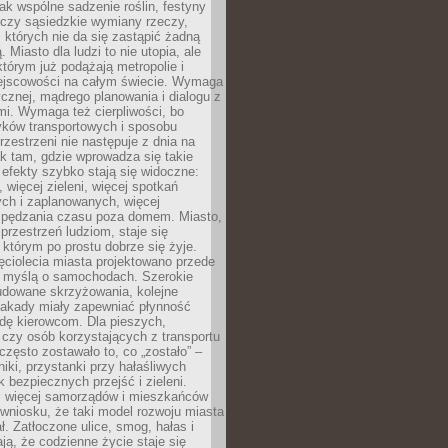
jak wspólne sadzenie roślin, festyny
 czy sąsiedzkie wymiany rzeczy,
, których nie da się zastąpić żadną
ą. Miasto dla ludzi to nie utopia, ale
którym już podążają metropolie i
ejscowości na całym świecie. Wymaga
ycznej, mądrego planowania i dialogu z
i. Wymaga też cierpliwości, bo
ków transportowych i sposobu
rzestrzeni nie następuje z dnia na
k tam, gdzie wprowadza się takie
 efekty szybko stają się widoczne:
, więcej zieleni, więcej spotkań
ch i zaplanowanych, więcej
spędzania czasu poza domem. Miasto,
 przestrzeń ludziom, staje się
którym po prostu dobrze się żyje.
ęciolecia miasta projektowano przede
 myślą o samochodach. Szerokie
budowane skrzyżowania, kolejne
stakady miały zapewniać płynność
dę kierowcom. Dla pieszych,
czy osób korzystających z transportu
często zostawało to, co „zostało” –
iki, przystanki przy hałaśliwych
k bezpiecznych przejść i zieleni.
az więcej samorządów i mieszkańców
wniosku, że taki model rozwoju miasta
ł. Zatłoczone ulice, smog, hałas i
ają, że codzienne życie staje się