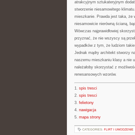
atrakcyjnym sztukateryjnym dodatk
stworzenie niesamowitego klimatu
mieszkanie. Prawda jest taka, że
niesamowicie nierówną ścianą, bą
Wówczas najprawidłowiej skorzysta
przyznać, że nie wszyscy są prze
wypadków z tym, że ludziom takie 
Jednak mądry architekt stworzy na
naszemu mieszkaniu klasy a nie u
należałoby skorzystać z możliwoś
renesansowych wzorów.
1.
spis tresci
2.
spis tresci
3.
felietony
4.
nawigacja
5.
mapa strony
CATEGORIES:
FLIRT I UWODZENIE