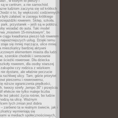
udzi”, w którym to pieszy i
 są w centrum, a nie samochód.
azne ludziom zaczyna się od krótkich
Chodzi o to, by większość codziennych
było załatwić w zasięgu krótkiego
przejażdżki rowerem. Sklep, szkoła,
 park, przystanek – jeśli są w pobliżu,
eby wsiadać do auta. Taki model
wa „miastem 15-minutowym”, bo
 w ciągu kwadransa pieszo lub rowerem
najważniejszych usług. Dzięki temu
staje się mniej męcząca, ulice mniej
a mieszkańcy bardziej aktywni
Kluczowym elementem miasta dla ludzi
e, szerokie chodniki i sensownie
e ścieżki rowerowe. Dla dziecka
szkoły rowerem, dla osoby starszej
z zakupów czy rodzica z wózkiem
 nie dystans, ale właśnie poczucie
 ruchliwej ulicy. Tam, gdzie priorytet
howi pieszemu i rowerowemu,
ę niższe ograniczenia prędkości,
h, tworzy strefy „tempo 30” i przejścia
W efekcie nie tylko maleje liczba
e też jakość życia rośnie, bo ludzie
chodzą na ulicę. Ważnym
ńcem tych zmian jest dobra
– zarówno ta w realnym świecie, jak i
szkańcy wymieniają się
iami w mediach społecznościowych,