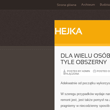
Archiwum
Budzis
Strona główna
HEJKA
DLA WIELU OSÓB
TYLE OBSZERNY
POSTED BY ADMIN
POSTED ON 
WYŁĄCZONA
Adekwatnie od początku wykorzys
W szeregu przypadków wydaje nam 
remont jest, jest także pomysł na
pragniemy w niecodzienny sposób 