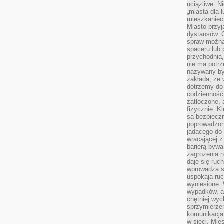
uciążliwe. N
„miasta dla l
mieszkaniec
Miasto przyj
dystansów. 
spraw można 
spaceru lub 
przychodnia,
nie ma potrz
nazywany by
zakłada, że
dotrzemy do 
codzienność 
zatłoczone, 
fizycznie. 
są bezpieczn
poprowadzon
jadącego do 
wracającej 
barierą bywa
zagrożenia na
daje się ruc
wprowadza si
uspokaja ruc
wyniesione. 
wypadków, al
chętniej wy
sprzymierze
komunikacja 
w sieci. Mie