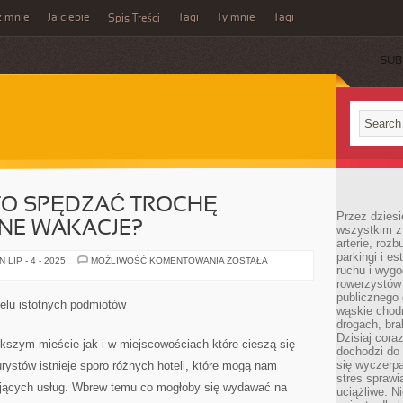
z mnie
Ja ciebie
Tagi
Ty mnie
Tagi
Spis Treści
SUB
O SPĘDZAĆ TROCHĘ
Przez dziesi
WNE WAKACJE?
wszystkim z
arterie, roz
parkingi i e
DLACZEGO
LIP - 4 - 2025
MOŻLIWOŚĆ KOMENTOWANIA
ZOSTAŁA
ruchu i wygo
WARTO
SPĘDZAĆ
rowerzystów 
TROCHĘ
publicznego 
BARDZIEJ
ielu istotnych podmiotów
AKTYWNE
wąskie chodn
WAKACJE?
drogach, bra
Dzisiaj cor
kszym mieście jak i w miejscowościach które cieszą się
dochodzi do 
się wyczerpa
rystów istnieje sporo różnych hoteli, które mogą nam
stres sprawi
ujących usług. Wbrew temu co mogłoby się wydawać na
uciążliwe. N