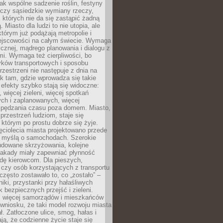
jak wspólne sadzenie roślin, festyny
 czy sąsiedzkie wymiany rzeczy,
, których nie da się zastąpić żadną
ą. Miasto dla ludzi to nie utopia, ale
którym już podążają metropolie i
ejscowości na całym świecie. Wymaga
ycznej, mądrego planowania i dialogu z
i. Wymaga też cierpliwości, bo
ków transportowych i sposobu
rzestrzeni nie następuje z dnia na
k tam, gdzie wprowadza się takie
 efekty szybko stają się widoczne:
, więcej zieleni, więcej spotkań
ch i zaplanowanych, więcej
spędzania czasu poza domem. Miasto,
 przestrzeń ludziom, staje się
którym po prostu dobrze się żyje.
ęciolecia miasta projektowano przede
 myślą o samochodach. Szerokie
budowane skrzyżowania, kolejne
stakady miały zapewniać płynność
dę kierowcom. Dla pieszych,
czy osób korzystających z transportu
często zostawało to, co „zostało” –
iki, przystanki przy hałaśliwych
k bezpiecznych przejść i zieleni.
az więcej samorządów i mieszkańców
wniosku, że taki model rozwoju miasta
ł. Zatłoczone ulice, smog, hałas i
ają, że codzienne życie staje się