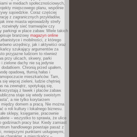
iami w mediach społecznościowych,
ojekty miejscowego planu, wspólnie
atywy sąsiedzkie. Coraz częściej
irację z zagranicznych przykładów,
jak inne miasta wprowadziły strefy
, rozwinęły sieć tramwajów czy
ły parkingi w place zabaw. Wiele takich
opisuje branżowy
magazyn online
rbanistyce i mobilności, z którego
arówno urzędnicy, jak i aktywiści oraz
zkańcy szukający argumentów za
to przyjazne ludziom to również
wa przy ulicach, skwery, parki
i zielone dachy nie są jedynie
 dodatkiem. Chronią przed upałem,
odę opadową, tłumią hałas i
samopoczucie mieszkańców. Tam,
 się więcej zieleni, ludzie chętniej
s na zewnątrz, spotykają się,
korzystają z ławek i placów zabaw.
ubliczna staje się wtedy swoistym
sta”, a nie tylko korytarzem
 między domem a pracą. Nie można
ć o roli kultury i lokalnego biznesu.
ałe sklepy, księgarnie, pracownie
galerie – wszystko to sprawia, że ulice
o godzinach pracy biur. Kiedy zamiast
entrum handlowego powstaje pasaż z
i, mniejszymi punktami usługowymi,
je charakter, a mieszkańcy –