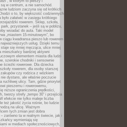
udzi”, w którym to pieszy i
 są w centrum, a nie samochód.
azne ludziom zaczyna się od krótkich
Chodzi o to, by większość codziennych
było załatwić w zasięgu krótkiego
przejażdżki rowerem. Sklep, szkoła,
 park, przystanek – jeśli są w pobliżu,
eby wsiadać do auta. Taki model
wa „miastem 15-minutowym”, bo
 w ciągu kwadransa pieszo lub rowerem
najważniejszych usług. Dzięki temu
staje się mniej męcząca, ulice mniej
a mieszkańcy bardziej aktywni
Kluczowym elementem miasta dla ludzi
e, szerokie chodniki i sensownie
e ścieżki rowerowe. Dla dziecka
szkoły rowerem, dla osoby starszej
z zakupów czy rodzica z wózkiem
 nie dystans, ale właśnie poczucie
 ruchliwej ulicy. Tam, gdzie priorytet
howi pieszemu i rowerowemu,
ę niższe ograniczenia prędkości,
h, tworzy strefy „tempo 30” i przejścia
W efekcie nie tylko maleje liczba
e też jakość życia rośnie, bo ludzie
chodzą na ulicę. Ważnym
ńcem tych zmian jest dobra
– zarówno ta w realnym świecie, jak i
szkańcy wymieniają się
iami w mediach społecznościowych,