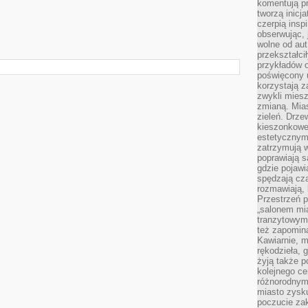
komentują pr
tworzą inicj
czerpią insp
obserwując, 
wolne od aut
przekształci
przykładów 
poświęcony u
korzystają z
zwykli mies
zmianą. Mias
zieleń. Drze
kieszonkowe 
estetycznym
zatrzymują w
poprawiają 
gdzie pojawia
spędzają cza
rozmawiają, 
Przestrzeń p
„salonem mia
tranzytowym
też zapomina
Kawiarnie, m
rękodzieła, 
żyją także p
kolejnego c
różnorodnym
miasto zysku
poczucie zak