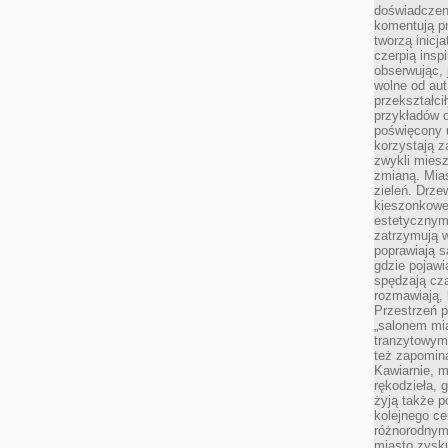
doświadczen
komentują pr
tworzą inicj
czerpią insp
obserwując, 
wolne od aut
przekształci
przykładów 
poświęcony u
korzystają z
zwykli mies
zmianą. Mias
zieleń. Drze
kieszonkowe 
estetycznym
zatrzymują w
poprawiają 
gdzie pojawia
spędzają cza
rozmawiają, 
Przestrzeń p
„salonem mia
tranzytowym
też zapomina
Kawiarnie, m
rękodzieła, 
żyją także p
kolejnego c
różnorodnym
miasto zysku