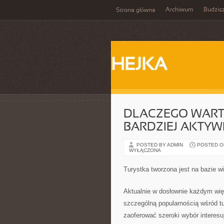
Archiwum
Budzis
Strona główna
HEJKA
DLACZEGO WART
BARDZIEJ AKTY
POSTED BY ADMIN
POSTED ON 
WYŁĄCZONA
Turystka tworzona jest na bazie w
Aktualnie w dosłownie każdym wię
szczególną popularnością wśród tu
zaoferować szeroki wybór interes