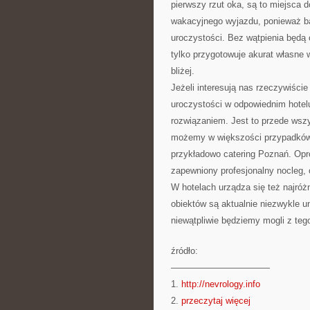
pierwszy rzut oka, są to miejsca 
wakacyjnego wyjazdu, ponieważ ba
uroczystości. Bez wątpienia będą 
tylko przygotowuje akurat własne
bliżej.
Jeżeli interesują nas rzeczywiście
uroczystości w odpowiednim hotel
rozwiązaniem. Jest to przede wsz
możemy w większości przypadków 
przykładowo catering Poznań. Opr
zapewniony profesjonalny nocleg, c
W hotelach urządza się też najróżn
obiektów są aktualnie niezwykle un
niewątpliwie będziemy mogli z teg
źródło:
———————————
1.
http://nevrology.info
2.
przeczytaj więcej