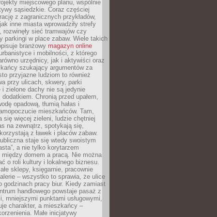
ojekty miejscowego planu, wspólnie
atywy sąsiedzkie. Coraz częściej
irację z zagranicznych przykładów,
jak inne miasta wprowadziły strefy
, rozwinęły sieć tramwajów czy
ły parkingi w place zabaw. Wiele takich
opisuje branżowy
magazyn online
rbanistyce i mobilności, z którego
arówno urzędnicy, jak i aktywiści oraz
zkańcy szukający argumentów za
to przyjazne ludziom to również
wa przy ulicach, skwery, parki
i zielone dachy nie są jedynie
 dodatkiem. Chronią przed upałem,
odę opadową, tłumią hałas i
samopoczucie mieszkańców. Tam,
 się więcej zieleni, ludzie chętniej
s na zewnątrz, spotykają się,
korzystają z ławek i placów zabaw.
ubliczna staje się wtedy swoistym
sta”, a nie tylko korytarzem
 między domem a pracą. Nie można
ć o roli kultury i lokalnego biznesu.
ałe sklepy, księgarnie, pracownie
galerie – wszystko to sprawia, że ulice
o godzinach pracy biur. Kiedy zamiast
entrum handlowego powstaje pasaż z
i, mniejszymi punktami usługowymi,
je charakter, a mieszkańcy –
orzenienia. Małe inicjatywy