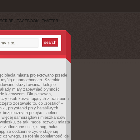
SCRIBE
FACEBOOK
TWITTER
ęciolecia miasta projektowano przede
 myślą o samochodach. Szerokie
budowane skrzyżowania, kolejne
stakady miały zapewniać płynność
dę kierowcom. Dla pieszych,
czy osób korzystających z transportu
często zostawało to, co „zostało” –
iki, przystanki przy hałaśliwych
k bezpiecznych przejść i zieleni.
az więcej samorządów i mieszkańców
wniosku, że taki model rozwoju miasta
ł. Zatłoczone ulice, smog, hałas i
ają, że codzienne życie staje się
ic dziwnego, że rośnie popularność idei