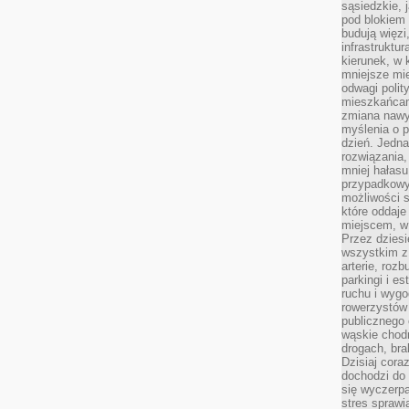
sąsiedzkie, 
pod blokiem
budują więzi
infrastruktur
kierunek, w 
mniejsze mi
odwagi polit
mieszkańcam
zmiana nawy
myślenia o p
dzień. Jedna
rozwiązania,
mniej hałasu
przypadkowy
możliwości 
które oddaje
miejscem, w 
Przez dziesi
wszystkim z
arterie, roz
parkingi i e
ruchu i wygo
rowerzystów 
publicznego 
wąskie chodn
drogach, bra
Dzisiaj cor
dochodzi do 
się wyczerpa
stres sprawi