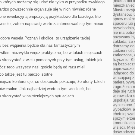
„miasta dla l
do których możemy się udać nie tylko w przypadku zwykłego
mieszkaniec
rdzo powszechnie organizuje się w nich również różne
Miasto przyj
dystansów. 
one rewelacyjną propozycją przykładowo dla każdego, kto
spraw można 
spaceru lub 
 wesele, zatem naprawdę warto zainteresować się tym nieco
przychodnia,
nie ma potrz
nazywany by
 dobre wesela Poznań i okolice, to urządzenie takiej
zakłada, że
u bez wątpienia będzie dla nas fantastycznym
dotrzemy do 
codzienność 
ystkim niezwykle wręcz praktyczne, bo w takich miejscach
zatłoczone, 
fizycznie. 
skorzystać z wielu pomocnych przy tym usług, takich jak
są bezpieczn
ócz tego wszyscy nasi goście będą od razu mieli
poprowadzon
jadącego do 
o także jest tu bardzo istotne.
wracającej 
iejsze konferencje, co doskonale pokazuje, że oferty takich
barierą bywa
zagrożenia na
iwersalne. Jak najbardziej warto o tym wiedzieć, bo
daje się ruc
wprowadza si
o skorzystać w najróżniejszych sytuacjach.
uspokaja ruc
wyniesione. 
wypadków, al
chętniej wy
sprzymierze
komunikacja 
w sieci. Mie
doświadczen