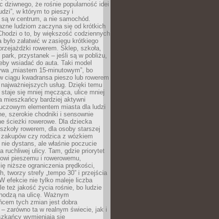
ic dziwnego, że rośnie popularność idei
udzi”, w którym to pieszy i
 są w centrum, a nie samochód.
azne ludziom zaczyna się od krótkich
Chodzi o to, by większość codziennych
było załatwić w zasięgu krótkiego
przejażdżki rowerem. Sklep, szkoła,
 park, przystanek – jeśli są w pobliżu,
eby wsiadać do auta. Taki model
wa „miastem 15-minutowym”, bo
 w ciągu kwadransa pieszo lub rowerem
najważniejszych usług. Dzięki temu
staje się mniej męcząca, ulice mniej
a mieszkańcy bardziej aktywni
Kluczowym elementem miasta dla ludzi
e, szerokie chodniki i sensownie
e ścieżki rowerowe. Dla dziecka
szkoły rowerem, dla osoby starszej
z zakupów czy rodzica z wózkiem
 nie dystans, ale właśnie poczucie
 ruchliwej ulicy. Tam, gdzie priorytet
howi pieszemu i rowerowemu,
ę niższe ograniczenia prędkości,
h, tworzy strefy „tempo 30” i przejścia
W efekcie nie tylko maleje liczba
e też jakość życia rośnie, bo ludzie
chodzą na ulicę. Ważnym
ńcem tych zmian jest dobra
– zarówno ta w realnym świecie, jak i
szkańcy wymieniają się