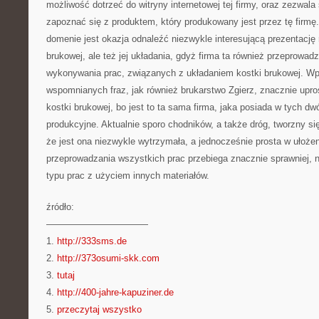
możliwość dotrzeć do witryny internetowej tej firmy, oraz zezwala
zapoznać się z produktem, który produkowany jest przez tę firmę
domenie jest okazja odnaleźć niezwykle interesującą prezentację
brukowej, ale też jej układania, gdyż firma ta również przeprowadz
wykonywania prac, związanych z układaniem kostki brukowej. W
wspomnianych fraz, jak również brukarstwo Zgierz, znacznie upro
kostki brukowej, bo jest to ta sama firma, jaka posiada w tych dw
produkcyjne. Aktualnie sporo chodników, a także dróg, tworzny się
że jest ona niezwykle wytrzymała, a jednocześnie prosta w ułoże
przeprowadzania wszystkich prac przebiega znacznie sprawniej, 
typu prac z użyciem innych materiałów.
źródło:
———————————
1.
http://333sms.de
2.
http://373osumi-skk.com
3.
tutaj
4.
http://400-jahre-kapuziner.de
5.
przeczytaj wszystko