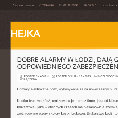
Archiwum
Budzisz mnie
Ja ciebie
Strona główna
Spis Treści
HEJKA
DOBRE ALARMY W ŁODZI, DAJĄ
ODPOWIEDNIEGO ZABEZPIECZEN
POSTED BY ADMIN
POSTED ON LIP - 12 - 2025
MOŻLIWOŚĆ 
WYŁĄCZONA
Pomiary elektryczne Łódź, wykonywane są na nowoczesnych urz
Kostka brukowa Łódź, realizowana jest przez firmę, jaka od kilkun
brukarstwie i jaka w obecnych czasach ma niesamowicie szeroką 
zróżnicowane wzory i kolory kostki brukowej. Brukarstwo Łódź, to 