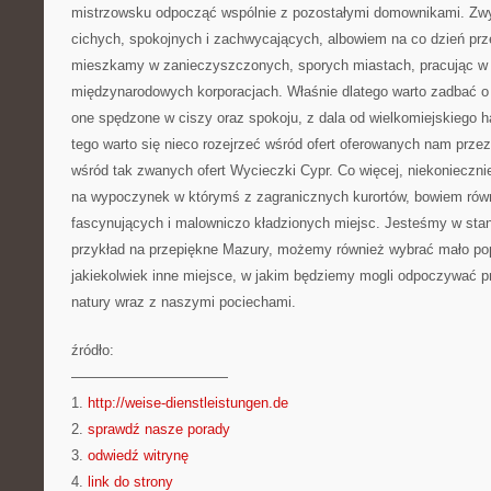
mistrzowsku odpocząć wspólnie z pozostałymi domownikami. Zwy
cichych, spokojnych i zachwycających, albowiem na co dzień pr
mieszkamy w zanieczyszczonych, sporych miastach, pracując w p
międzynarodowych korporacjach. Właśnie dlatego warto zadbać o
one spędzone w ciszy oraz spokoju, z dala od wielkomiejskiego 
tego warto się nieco rozejrzeć wśród ofert oferowanych nam prze
wśród tak zwanych ofert Wycieczki Cypr. Co więcej, niekonieczn
na wypoczynek w którymś z zagranicznych kurortów, bowiem równ
fascynujących i malowniczo kładzionych miejsc. Jesteśmy w sta
przykład na przepiękne Mazury, możemy również wybrać mało po
jakiekolwiek inne miejsce, w jakim będziemy mogli odpoczywać p
natury wraz z naszymi pociechami.
źródło:
———————————
1.
http://weise-dienstleistungen.de
2.
sprawdź nasze porady
3.
odwiedź witrynę
4.
link do strony