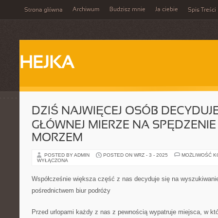
Archiwum
Budzisz mnie
Ja ciebie
Strona główna
Spis Treści
HEJKA
DZIŚ NAJWIĘCEJ OSÓB DECYDUJE
GŁÓWNEJ MIERZE NA SPĘDZENIE
MORZEM
POSTED BY ADMIN
POSTED ON WRZ - 3 - 2025
MOŻLIWOŚĆ 
WYŁĄCZONA
Współcześnie większa część z nas decyduje się na wyszukiwanie
pośrednictwem biur podróży
Przed urlopami każdy z nas z pewnością wypatruje miejsca, w k