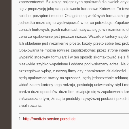
zaprezentować. Szukając najlepszych opakowań dla swoich artyk
się z propozycją jaką są opakowania kartonowe Katowice. To towa
solidne, porządne i mocne. Osiągalne są w różnych formatach i g
jednostka może się tu wyekwipować w to, co potrzebuje. Zapakow
cenach hurtowych, jeżeli natomiast nabywa się je w niezmiernie d
cena za opakowanie jest jeszcze niższa. Wszelkie kartony są do 
Ich składanie jest niezmiernie proste, każdy przeto sobie bez pro
Opakowania te można również zapotrzebować przez stronę interne
wypełnić stosowny formularz i w ten sposób skontaktować się z f
niezwykle szybko wypełnione i oddane pod wskazany adres. Na k
szczegółowe wpisy, z nazwą firmy czy charakterem działalności. 
będą opakowane towary na sprzedaż, będą jednocześnie reklamą d
widać zatem kartony tego rodzaju, posiadają uniwersalny styl i 
bardzo dużo sposobów. dużo firm ekwipuje się w zapakowania kart
zaświadcza o tym, że są to produkty najwyższej postaci i przeds
zrealizowania.
1.
http://medizin-service-porzel.de