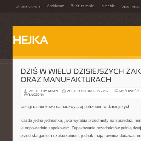
Archiwum
Budzisz mnie
Ja ciebie
Strona główna
Spis Treści
HEJKA
DZIŚ W WIELU DZISIEJSZYCH Z
ORAZ MANUFAKTURACH
POSTED BY ADMIN
POSTED ON GRU - 15 - 2025
MOŻLIWOŚĆ 
WYŁĄCZONA
Usługi rachunkowe są nadzwyczaj potrzebne w dzisiejszych
Każda jedna jednostka, jaka wyrabia przedmioty na sprzedaż, ni
je odpowiednio zapakować. Zapakowania przedmiotów pełnią dwoja
przed starganiem i zakurzeniem, jednak mają również dodawać im 