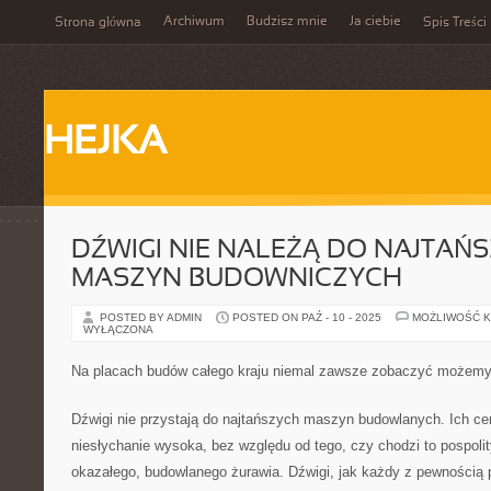
Archiwum
Budzisz mnie
Ja ciebie
Strona główna
Spis Treści
HEJKA
DŹWIGI NIE NALEŻĄ DO NAJTAŃ
MASZYN BUDOWNICZYCH
POSTED BY ADMIN
POSTED ON PAŹ - 10 - 2025
MOŻLIWOŚĆ 
WYŁĄCZONA
Na placach budów całego kraju niemal zawsze zobaczyć możemy
Dźwigi nie przystają do najtańszych maszyn budowlanych. Ich ce
niesłychanie wysoka, bez względu od tego, czy chodzi to pospolity
okazałego, budowlanego żurawia. Dźwigi, jak każdy z pewnością p