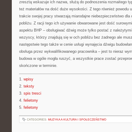
zresztą wskazuje ich nazwa, służą do podnoszenia rozmaitego ty
też materiałów na dość duże wysokości. Z tego również powodu u
trakcie swojej pracy stwarzają miarodajne niebezpieczeństwo dla
pobliżu. Z racji tego ich używanie obwarowane jest dość surowym
aspektu BHP – obsługiwać dźwig może tylko postać z należytymi
wszyscy, którzy znajdują się w och pobliżu bez żadnego ale mus
następstwie tego także w cenie usługi wynajęcia dźwigu budowlane
obsługa przez wykwalifikowanego pracownika – jest to nieraz wy
budowa w ogóle mogła ruszyć, a wszystkie prace zostać przepro
skończone w terminie.
1.
wpisy
2.
teksty
3.
spis tresci
4.
felietony
5.
felietony
CATEGORIES:
MUZYKA A KULTURA I SPOŁECZEŃSTWO