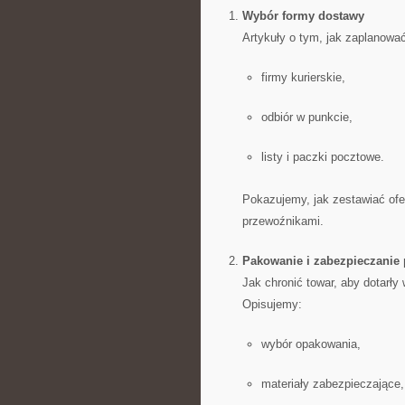
Wybór formy dostawy
Artykuły o tym, jak zaplanowa
firmy kurierskie,
odbiór w punkcie,
listy i paczki pocztowe.
Pokazujemy, jak zestawiać of
przewoźnikami.
Pakowanie i zabezpieczanie 
Jak chronić towar, aby dotarły 
Opisujemy:
wybór opakowania,
materiały zabezpieczające,