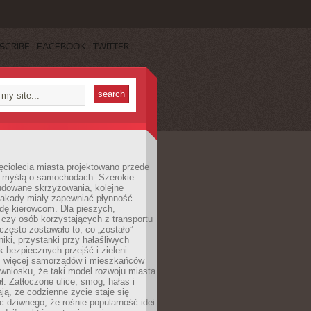
SCRIBE
FACEBOOK
TWITTER
ęciolecia miasta projektowano przede
 myślą o samochodach. Szerokie
budowane skrzyżowania, kolejne
stakady miały zapewniać płynność
dę kierowcom. Dla pieszych,
czy osób korzystających z transportu
często zostawało to, co „zostało” –
iki, przystanki przy hałaśliwych
k bezpiecznych przejść i zieleni.
az więcej samorządów i mieszkańców
wniosku, że taki model rozwoju miasta
ł. Zatłoczone ulice, smog, hałas i
ają, że codzienne życie staje się
ic dziwnego, że rośnie popularność idei