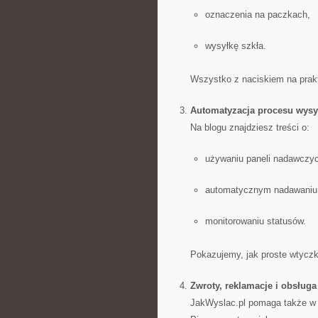
oznaczenia na paczkach,
wysyłkę szkła.
Wszystko z naciskiem na prak
Automatyzacja procesu wysy
Na blogu znajdziesz treści o:
używaniu paneli nadawczyc
automatycznym nadawaniu
monitorowaniu statusów.
Pokazujemy, jak proste wtyczk
Zwroty, reklamacje i obsług
JakWyslac.pl pomaga także w b