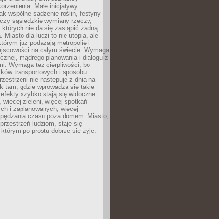
orzenienia. Małe inicjatywy
jak wspólne sadzenie roślin, festyny
 czy sąsiedzkie wymiany rzeczy,
, których nie da się zastąpić żadną
ą. Miasto dla ludzi to nie utopia, ale
którym już podążają metropolie i
ejscowości na całym świecie. Wymaga
ycznej, mądrego planowania i dialogu z
i. Wymaga też cierpliwości, bo
ków transportowych i sposobu
rzestrzeni nie następuje z dnia na
k tam, gdzie wprowadza się takie
 efekty szybko stają się widoczne:
, więcej zieleni, więcej spotkań
ch i zaplanowanych, więcej
spędzania czasu poza domem. Miasto,
 przestrzeń ludziom, staje się
którym po prostu dobrze się żyje.