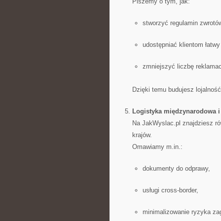
Piszemy o tym, jak:
stworzyć regulamin zwrotó
udostępniać klientom łatwy
zmniejszyć liczbę reklamacj
Dzięki temu budujesz lojalno
Logistyka międzynarodowa i
Na JakWyslac.pl znajdziesz ró
krajów.
Omawiamy m.in.:
dokumenty do odprawy,
usługi cross-border,
minimalizowanie ryzyka zag