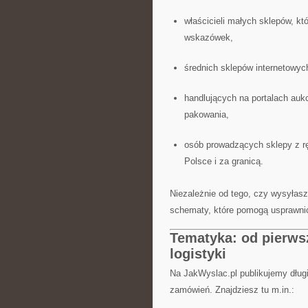
właścicieli małych sklepów, k
wskazówek,
średnich sklepów internetowych
handlujących na portalach auk
pakowania,
osób prowadzących sklepy z rę
Polsce i za granicą.
Niezależnie od tego, czy wysyłasz
schematy, które pomogą usprawni
Tematyka: od pierws
logistyki
Na JakWyslac.pl publikujemy długi
zamówień. Znajdziesz tu m.in.: