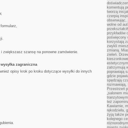
doświadczen
komentują pr
tworzą inicj
w,
czerpią insp
obserwując, 
wolne od aut
 formularz,
przekształci
przykładów 
poświęcony u
i.
korzystają z
zwykli mies
zmianą. Mias
ść i zwiększasz szansę na ponowne zamówienie.
zieleń. Drze
kieszonkowe 
estetycznym
 wysyłka zagraniczna
zatrzymują w
wnież opisy krok po kroku dotyczące wysyłki do innych
poprawiają 
gdzie pojawia
spędzają cza
rozmawiają, 
Przestrzeń p
„salonem mia
tranzytowym
też zapomina
Kawiarnie, m
rękodzieła, 
żyją także p
kolejnego c
ubienia.
różnorodnym
miasto zysku