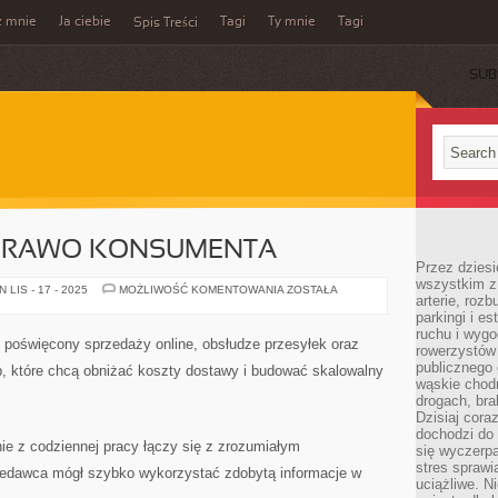
z mnie
Ja ciebie
Tagi
Ty mnie
Tagi
Spis Treści
SUB
 PRAWO KONSUMENTA
Przez dziesi
wszystkim z
E-
LIS - 17 - 2025
MOŻLIWOŚĆ KOMENTOWANIA
ZOSTAŁA
arterie, roz
COMMERCE
A
parkingi i e
PRAWO
ruchu i wygo
KONSUMENTA
y poświęcony sprzedaży online, obsłudze przesyłek oraz
rowerzystów 
publicznego 
 które chcą obniżać koszty dostawy i budować skalowalny
wąskie chodn
drogach, bra
Dzisiaj cor
dochodzi do 
ie z codziennej pracy łączy się z zrozumiałym
się wyczerpa
stres sprawi
zedawca mógł szybko wykorzystać zdobytą informacje w
uciążliwe. N