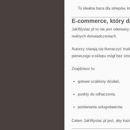
To idealna baza dla sklepów, k
E-commerce, który dzi
JakWyslac.pl to nie jest oderwany
realnych doświadczeniach.
Autorzy starają się tłumaczyć trud
pierwszego e-sklepu mógł bez stre
Znajdziesz tu:
gotowe szablony działań,
punkty do odhaczenia,
porównania usługodawców.
Celem JakWyslac.pl jest, aby każd