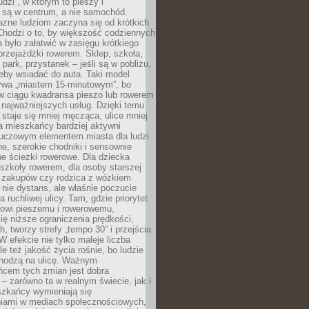
udzi”, w którym to pieszy i
 są w centrum, a nie samochód.
azne ludziom zaczyna się od krótkich
Chodzi o to, by większość codziennych
było załatwić w zasięgu krótkiego
przejażdżki rowerem. Sklep, szkoła,
 park, przystanek – jeśli są w pobliżu,
eby wsiadać do auta. Taki model
wa „miastem 15-minutowym”, bo
 w ciągu kwadransa pieszo lub rowerem
najważniejszych usług. Dzięki temu
staje się mniej męcząca, ulice mniej
a mieszkańcy bardziej aktywni
Kluczowym elementem miasta dla ludzi
e, szerokie chodniki i sensownie
e ścieżki rowerowe. Dla dziecka
szkoły rowerem, dla osoby starszej
z zakupów czy rodzica z wózkiem
 nie dystans, ale właśnie poczucie
 ruchliwej ulicy. Tam, gdzie priorytet
howi pieszemu i rowerowemu,
ę niższe ograniczenia prędkości,
h, tworzy strefy „tempo 30” i przejścia
W efekcie nie tylko maleje liczba
e też jakość życia rośnie, bo ludzie
chodzą na ulicę. Ważnym
ńcem tych zmian jest dobra
– zarówno ta w realnym świecie, jak i
szkańcy wymieniają się
iami w mediach społecznościowych,