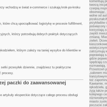
komentują pr
tworzą inicj
tórzy wchodzą w świat e-commerce i szukają krok-po-kroku
czerpią insp
obserwując, 
wolne od aut
przekształci
przykładów 
, które chcą uporządkować logistykę w procesie fulfillment,
poświęcony u
korzystają z
zwykli mies
cyjnych, którzy potrzebują dobrych praktyk dotyczących
zmianą. Mias
zieleń. Drze
kieszonkowe 
estetycznym
kodziełem, którym zależy na taniej wysyłce do klientów w
zatrzymują w
poprawiają 
gdzie pojawia
spędzają cza
rozmawiają, 
 setki przesyłek dziennie, znajdziesz tu praktyczne
Przestrzeń p
„salonem mia
ć procesy.
tranzytowym
też zapomina
zej paczki do zaawansowanej
Kawiarnie, m
rękodzieła, 
żyją także p
kolejnego c
e artykuły eksperckie dotyczące całego procesu obsługi
różnorodnym
miasto zysku
poczucie zak