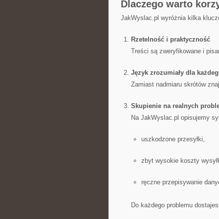
Dlaczego warto korz
JakWyslac.pl wyróżnia kilka klucz
Rzetelność i praktyczność
Treści są zweryfikowane i pisa
Język zrozumiały dla każde
Zamiast nadmiaru skrótów znaj
Skupienie na realnych prob
Na JakWyslac.pl opisujemy syt
uszkodzone przesyłki,
zbyt wysokie koszty wysyłk
ręczne przepisywanie dany
Do każdego problemu dostajesz