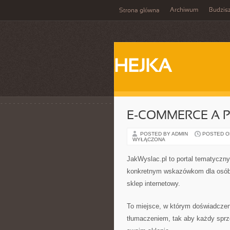
Archiwum
Budzis
Strona główna
HEJKA
E-COMMERCE A
POSTED BY ADMIN
POSTED ON 
WYŁĄCZONA
JakWyslac.pl to portal tematyczn
konkretnym wskazówkom dla osób,
sklep internetowy.
To miejsce, w którym doświadczen
tłumaczeniem, tak aby każdy spr