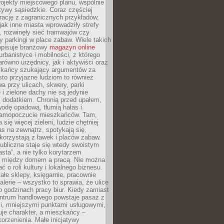
ojekty miejscowego planu, wspólnie
atywy sąsiedzkie. Coraz częściej
irację z zagranicznych przykładów,
jak inne miasta wprowadziły strefy
, rozwinęły sieć tramwajów czy
ły parkingi w place zabaw. Wiele takich
opisuje branżowy
magazyn online
rbanistyce i mobilności, z którego
arówno urzędnicy, jak i aktywiści oraz
zkańcy szukający argumentów za
to przyjazne ludziom to również
wa przy ulicach, skwery, parki
i zielone dachy nie są jedynie
 dodatkiem. Chronią przed upałem,
odę opadową, tłumią hałas i
samopoczucie mieszkańców. Tam,
 się więcej zieleni, ludzie chętniej
s na zewnątrz, spotykają się,
korzystają z ławek i placów zabaw.
ubliczna staje się wtedy swoistym
sta”, a nie tylko korytarzem
 między domem a pracą. Nie można
ć o roli kultury i lokalnego biznesu.
ałe sklepy, księgarnie, pracownie
galerie – wszystko to sprawia, że ulice
o godzinach pracy biur. Kiedy zamiast
entrum handlowego powstaje pasaż z
i, mniejszymi punktami usługowymi,
je charakter, a mieszkańcy –
orzenienia. Małe inicjatywy