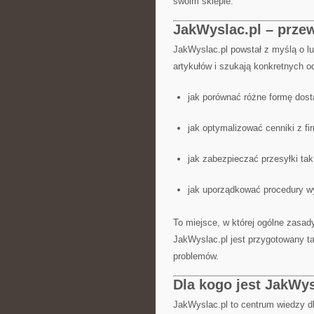
swoim sklepie.
JakWyslac.pl – przew
JakWyslac.pl powstał z myślą o l
artykułów i szukają konkretnych o
jak porównać różne formę dost
jak optymalizować cenniki z fi
jak zabezpieczać przesyłki tak
jak uporządkować procedury wy
To miejsce, w której ogólne zasa
JakWyslac.pl jest przygotowany t
problemów.
Dla kogo jest JakWys
JakWyslac.pl to centrum wiedzy dl