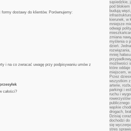
sąsiedzkie, 
pod blokiem
budują więzi
ć formy dostawy do klientów. Porównujemy:
infrastruktur
kierunek, w 
mniejsze mi
odwagi polit
mieszkańcam
zmiana nawy
myślenia o p
dzień. Jedna
rozwiązania,
mniej hałasu
przypadkowy
możliwości 
erty i na co zwracać uwagę przy podpisywaniu umów z
które oddaje
miejscem, w 
Przez dziesi
wszystkim z
przesyłek
arterie, roz
parkingi i e
w całości?
ruchu i wygo
rowerzystów 
publicznego 
wąskie chodn
drogach, bra
Dzisiaj cor
dochodzi do 
się wyczerpa
stres sprawi