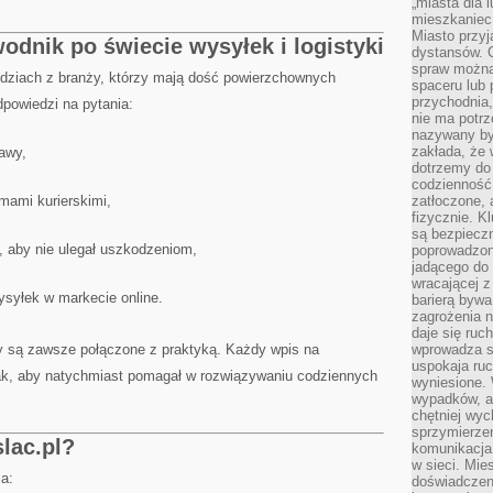
„miasta dla l
mieszkaniec
Miasto przyj
odnik po świecie wysyłek i logistyki
dystansów. 
spraw można 
udziach z branży, którzy mają dość powierzchownych
spaceru lub 
przychodnia,
dpowiedzi na pytania:
nie ma potrz
nazywany by
zakłada, że
awy,
dotrzemy do 
codzienność 
rmami kurierskimi,
zatłoczone, 
fizycznie. 
są bezpieczn
, aby nie ulegał uszkodzeniom,
poprowadzon
jadącego do 
wracającej 
syłek w markecie online.
barierą bywa
zagrożenia na
daje się ruc
dy są zawsze połączone z praktyką. Każdy wpis na
wprowadza si
uspokaja ruc
ak, aby natychmiast pomagał w rozwiązywaniu codziennych
wyniesione. 
wypadków, al
chętniej wy
sprzymierze
lac.pl?
komunikacja 
w sieci. Mie
a:
doświadczen