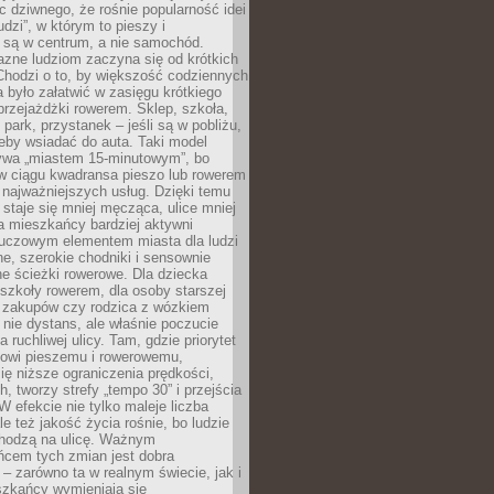
ic dziwnego, że rośnie popularność idei
udzi”, w którym to pieszy i
 są w centrum, a nie samochód.
azne ludziom zaczyna się od krótkich
Chodzi o to, by większość codziennych
było załatwić w zasięgu krótkiego
przejażdżki rowerem. Sklep, szkoła,
 park, przystanek – jeśli są w pobliżu,
eby wsiadać do auta. Taki model
wa „miastem 15-minutowym”, bo
 w ciągu kwadransa pieszo lub rowerem
najważniejszych usług. Dzięki temu
staje się mniej męcząca, ulice mniej
a mieszkańcy bardziej aktywni
Kluczowym elementem miasta dla ludzi
e, szerokie chodniki i sensownie
e ścieżki rowerowe. Dla dziecka
szkoły rowerem, dla osoby starszej
z zakupów czy rodzica z wózkiem
 nie dystans, ale właśnie poczucie
 ruchliwej ulicy. Tam, gdzie priorytet
howi pieszemu i rowerowemu,
ę niższe ograniczenia prędkości,
h, tworzy strefy „tempo 30” i przejścia
W efekcie nie tylko maleje liczba
e też jakość życia rośnie, bo ludzie
chodzą na ulicę. Ważnym
ńcem tych zmian jest dobra
– zarówno ta w realnym świecie, jak i
szkańcy wymieniają się