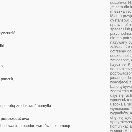
uciążliwe. N
„miasta dla l
mieszkaniec
Miasto przyj
dystansów. 
spraw można 
spaceru lub 
tyczność.
przychodnia,
nie ma potrz
nazywany by
łki
zakłada, że
dotrzemy do 
codzienność 
zatłoczone, 
fizycznie. 
h,
są bezpieczn
poprowadzon
jadącego do 
 paczek,
wracającej 
barierą bywa
zagrożenia na
daje się ruc
wprowadza si
uspokaja ruc
i potrafią zredukować pomyłki.
wyniesione. 
wypadków, al
chętniej wy
a posprzedażowa
sprzymierze
udowaniu procedur zwrotów i reklamacji.
komunikacja 
w sieci. Mie