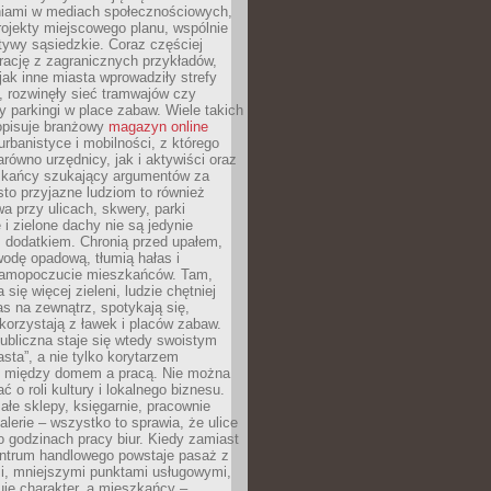
iami w mediach społecznościowych,
ojekty miejscowego planu, wspólnie
atywy sąsiedzkie. Coraz częściej
irację z zagranicznych przykładów,
jak inne miasta wprowadziły strefy
, rozwinęły sieć tramwajów czy
ły parkingi w place zabaw. Wiele takich
opisuje branżowy
magazyn online
rbanistyce i mobilności, z którego
arówno urzędnicy, jak i aktywiści oraz
zkańcy szukający argumentów za
to przyjazne ludziom to również
wa przy ulicach, skwery, parki
i zielone dachy nie są jedynie
 dodatkiem. Chronią przed upałem,
odę opadową, tłumią hałas i
samopoczucie mieszkańców. Tam,
 się więcej zieleni, ludzie chętniej
s na zewnątrz, spotykają się,
korzystają z ławek i placów zabaw.
ubliczna staje się wtedy swoistym
sta”, a nie tylko korytarzem
 między domem a pracą. Nie można
ć o roli kultury i lokalnego biznesu.
ałe sklepy, księgarnie, pracownie
galerie – wszystko to sprawia, że ulice
o godzinach pracy biur. Kiedy zamiast
entrum handlowego powstaje pasaż z
i, mniejszymi punktami usługowymi,
je charakter, a mieszkańcy –