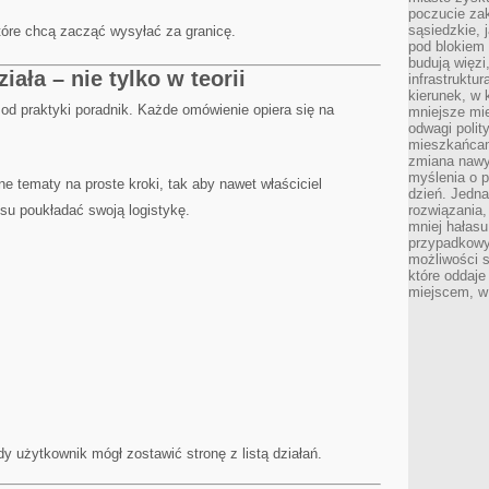
poczucie zak
sąsiedzkie, 
tóre chcą zacząć wysyłać za granicę.
pod blokiem
budują więzi
ała – nie tylko w teorii
infrastruktur
kierunek, w 
 od praktyki poradnik. Każde omówienie opiera się na
mniejsze mi
odwagi polit
mieszkańcam
zmiana nawy
myślenia o p
ne tematy na proste kroki, tak aby nawet właściciel
dzień. Jedna
su poukładać swoją logistykę.
rozwiązania,
mniej hałasu
przypadkowy
możliwości 
które oddaje
miejscem, w 
y użytkownik mógł zostawić stronę z listą działań.