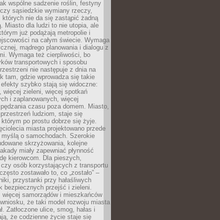
jak wspólne sadzenie roślin, festyny
 czy sąsiedzkie wymiany rzeczy,
, których nie da się zastąpić żadną
ą. Miasto dla ludzi to nie utopia, ale
którym już podążają metropolie i
ejscowości na całym świecie. Wymaga
ycznej, mądrego planowania i dialogu z
i. Wymaga też cierpliwości, bo
ków transportowych i sposobu
rzestrzeni nie następuje z dnia na
k tam, gdzie wprowadza się takie
 efekty szybko stają się widoczne:
, więcej zieleni, więcej spotkań
ch i zaplanowanych, więcej
spędzania czasu poza domem. Miasto,
 przestrzeń ludziom, staje się
którym po prostu dobrze się żyje.
ęciolecia miasta projektowano przede
 myślą o samochodach. Szerokie
budowane skrzyżowania, kolejne
stakady miały zapewniać płynność
dę kierowcom. Dla pieszych,
czy osób korzystających z transportu
często zostawało to, co „zostało” –
iki, przystanki przy hałaśliwych
k bezpiecznych przejść i zieleni.
az więcej samorządów i mieszkańców
wniosku, że taki model rozwoju miasta
ł. Zatłoczone ulice, smog, hałas i
ają, że codzienne życie staje się