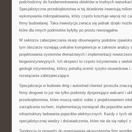
podchodzimy do fundamentowania obiektów w trudnych warunkac
Specjalistyczne przedsiębiorstwa w tej dziedzinie inwestują milio
wykonywania mikropalowania, który często kosztuje więcej niż ca
firmy budowlanej. Taka inwestycja zwraca się jednak dzięki możliw
które dla innych podmiotów byłyby po prostu nieosiągalne.
W sektorze zabezpieczania skarp obserwujemy podobne zjawisko.
tym obszarze rozwijają unikalne kompetencje w zakresie analizy 
projektowania systemów drenażowych i implementacji nowoczesn
biogeoinżynieryjnych. Ich eksperci to często inżynierowie z wiel
geologii inżynierskiej, którzy potrafią ocenić ryzyko osuwiskowe 
rozwiązania zabezpieczające.
Specjalizacja w budowie dróg i autostrad również przeszła znac
firmy drogowe to już nie tylko podmioty dysponujące walcami i uk
przedsiębiorstwa, które muszą radzić sobie z projektowaniem int
zarządzania ruchem, implementacją rozwiązań dla pojazdów aut
infrastruktury ładowania pojazdów elektrycznych. Każdy z tych
specjalistycznej wiedzy i doświadczenia, które nie da się nabyć z
Tendencja ta prowadzi do powstawania ekosystemów firm współp