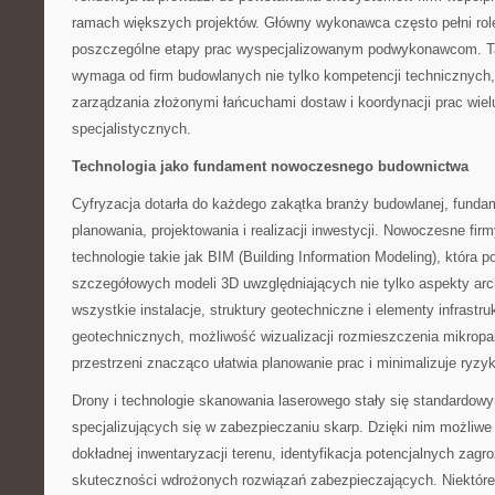
ramach większych projektów. Główny wykonawca często pełni rolę
poszczególne etapy prac wyspecjalizowanym podwykonawcom. T
wymaga od firm budowlanych nie tylko kompetencji technicznych,
zarządzania złożonymi łańcuchami dostaw i koordynacji prac wie
specjalistycznych.
Technologia jako fundament nowoczesnego budownictwa
Cyfryzacja dotarła do każdego zakątka branży budowlanej, funda
planowania, projektowania i realizacji inwestycji. Nowoczesne fi
technologie takie jak BIM (Building Information Modeling), która 
szczegółowych modeli 3D uwzględniających nie tylko aspekty arch
wszystkie instalacje, struktury geotechniczne i elementy infrastr
geotechnicznych, możliwość wizualizacji rozmieszczenia mikropa
przestrzeni znacząco ułatwia planowanie prac i minimalizuje ry
Drony i technologie skanowania laserowego stały się standardo
specjalizujących się w zabezpieczaniu skarp. Dzięki nim możliwe
dokładnej inwentaryzacji terenu, identyfikacja potencjalnych zagr
skuteczności wdrożonych rozwiązań zabezpieczających. Niektóre f