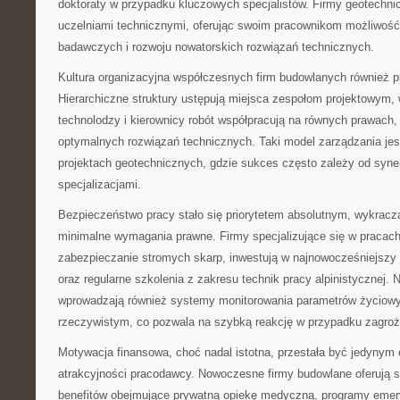
doktoraty w przypadku kluczowych specjalistów. Firmy geotechni
uczelniami technicznymi, oferując swoim pracownikom możliwość 
badawczych i rozwoju nowatorskich rozwiązań technicznych.
Kultura organizacyjna współczesnych firm budowlanych również p
Hierarchiczne struktury ustępują miejsca zespołom projektowym, 
technolodzy i kierownicy robót współpracują na równych prawach,
optymalnych rozwiązań technicznych. Taki model zarządzania jes
projektach geotechnicznych, gdzie sukces często zależy od syne
specjalizacjami.
Bezpieczeństwo pracy stało się priorytetem absolutnym, wykrac
minimalne wymagania prawne. Firmy specjalizujące się w pracach
zabezpieczanie stromych skarp, inwestują w najnowocześniejszy 
oraz regularne szkolenia z zakresu technik pracy alpinistycznej. 
wprowadzają również systemy monitorowania parametrów życiow
rzeczywistym, co pozwala na szybką reakcję w przypadku zagroż
Motywacja finansowa, choć nadal istotna, przestała być jedyny
atrakcyjności pracodawcy. Nowoczesne firmy budowlane oferują 
benefitów obejmujące prywatną opiekę medyczną, programy emery