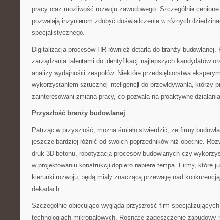
pracy oraz możliwość rozwoju zawodowego. Szczególnie cenione 
pozwalają inżynierom zdobyć doświadczenie w różnych dziedzin
specjalistycznego.
Digitalizacja procesów HR również dotarła do branży budowlanej.
zarządzania talentami do identyfikacji najlepszych kandydatów o
analizy wydajności zespołów. Niektóre przedsiębiorstwa eksperym
wykorzystaniem sztucznej inteligencji do przewidywania, którzy
zainteresowani zmianą pracy, co pozwala na proaktywne działania
Przyszłość branży budowlanej
Patrząc w przyszłość, można śmiało stwierdzić, że firmy budowl
jeszcze bardziej różnić od swoich poprzedników niż obecnie. Rozwó
druk 3D betonu, robotyzacja procesów budowlanych czy wykorzysta
w projektowaniu konstrukcji dopiero nabiera tempa. Firmy, które ju
kierunki rozwoju, będą miały znaczącą przewagę nad konkurenc
dekadach.
Szczególnie obiecująco wygląda przyszłość firm specjalizujących 
technologiach mikropalowych. Rosnące zagęszczenie zabudowy m