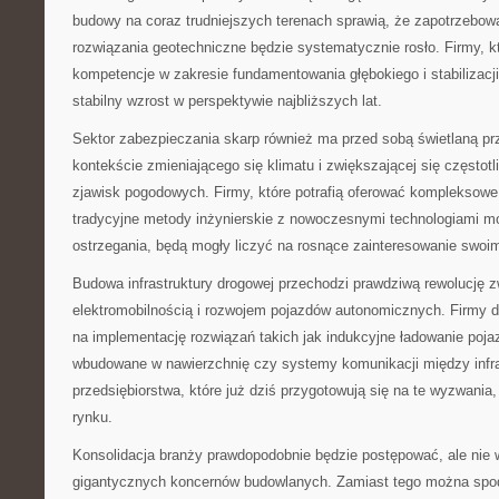
budowy na coraz trudniejszych terenach sprawią, że zapotrzebo
rozwiązania geotechniczne będzie systematycznie rosło. Firmy, któ
kompetencje w zakresie fundamentowania głębokiego i stabilizacj
stabilny wzrost w perspektywie najbliższych lat.
Sektor zabezpieczania skarp również ma przed sobą świetlaną pr
kontekście zmieniającego się klimatu i zwiększającej się częstot
zjawisk pogodowych. Firmy, które potrafią oferować kompleksowe
tradycyjne metody inżynierskie z nowoczesnymi technologiami mo
ostrzegania, będą mogły liczyć na rosnące zainteresowanie swoim
Budowa infrastruktury drogowej przechodzi prawdziwą rewolucję 
elektromobilnością i rozwojem pojazdów autonomicznych. Firmy
na implementację rozwiązań takich jak indukcyjne ładowanie poj
wbudowane w nawierzchnię czy systemy komunikacji między infra
przedsiębiorstwa, które już dziś przygotowują się na te wyzwania,
rynku.
Konsolidacja branży prawdopodobnie będzie postępować, ale nie
gigantycznych koncernów budowlanych. Zamiast tego można spodz