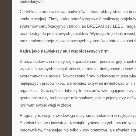
budowlanych.
Certyfikacja środowiskowa budynków i infrastruktury stała się d
konkurencyjnej. Firmy, które potrafią zapewnić realizację projek
systemów certyfikacyjnych takich jak BREEAM czy LEED, mogą 
oraz dostęp do prestiżowych projektów. Wymaga to jednak inwest
oraz implementację zaawansowanych systemów kontroli jakości 
Kadra jako największy atut współczesnych firm
Branża budowlana mierzy się z paradoksem: podczas gdy zapotr
wykwalifikowanych specjalistów stale rośnie, dostępność odpowi
systematycznie maleje. Nowoczesne firmy budowlane muszą więc
najlepszych pracowników, ale również aktywnie inwestować w ich 
organizacji. Szczególnie dotyczy to obszarów wymagających wysoki
geotechnika czy technologie mikropalowe, gdzie pojedynczy doś
być wart swojej wagi w złocie.
Programy rozwoju zawodowego stały się standardem w najlepszy
Przedsiębiorstwa inwestują dziesiątki tysięcy złotych rocznie w s
pracowników, finansując nie tylko kursy branżowe, ale również s