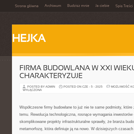
Archiwum
Budzisz mnie
Ja ciebie
Strona główna
Spis Treści
HEJKA
FIRMA BUDOWLANA W XXI WIEKU
CHARAKTERYZUJE
POSTED BY ADMIN
POSTED ON CZE - 5 - 2025
MOŻLIWOŚĆ K
WYŁĄCZONA
Współczesne firmy budowlane to już nie te same podmioty, które
temu. Rewolucja technologiczna, rosnące wymagania inwestorów o
skomplikowane projekty infrastrukturalne sprawiły, że branża bud
metamorfozę, która definiuje ją na nowo. W dzisiejszych czasach