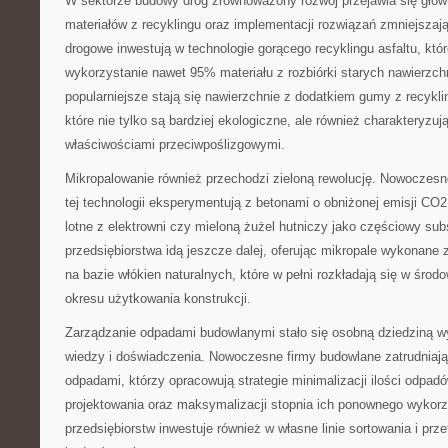
W sektorze budowy dróg zrównoważony rozwój przejawia się głów
materiałów z recyklingu oraz implementacji rozwiązań zmniejsza
drogowe inwestują w technologie gorącego recyklingu asfaltu, kt
wykorzystanie nawet 95% materiału z rozbiórki starych nawierzch
popularniejsze stają się nawierzchnie z dodatkiem gumy z recyk
które nie tylko są bardziej ekologiczne, ale również charakteryzuj
właściwościami przeciwpoślizgowymi.
Mikropalowanie również przechodzi zieloną rewolucję. Nowoczesne
tej technologii eksperymentują z betonami o obniżonej emisji CO
lotne z elektrowni czy mieloną żużel hutniczy jako częściowy sub
przedsiębiorstwa idą jeszcze dalej, oferując mikropale wykonan
na bazie włókien naturalnych, które w pełni rozkładają się w śro
okresu użytkowania konstrukcji.
Zarządzanie odpadami budowlanymi stało się osobną dziedziną w
wiedzy i doświadczenia. Nowoczesne firmy budowlane zatrudniają 
odpadami, którzy opracowują strategie minimalizacji ilości odpadó
projektowania oraz maksymalizacji stopnia ich ponownego wykorz
przedsiębiorstw inwestuje również w własne linie sortowania i pr