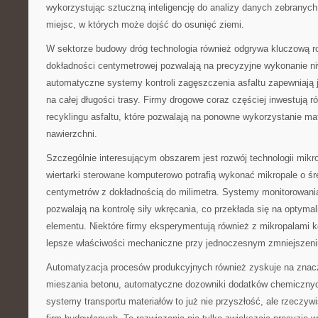
wykorzystując sztuczną inteligencję do analizy danych zebranych
miejsc, w których może dojść do osunięć ziemi.
W sektorze budowy dróg technologia również odgrywa kluczową 
dokładności centymetrowej pozwalają na precyzyjne wykonanie niw
automatyczne systemy kontroli zagęszczenia asfaltu zapewniają j
na całej długości trasy. Firmy drogowe coraz częściej inwestują r
recyklingu asfaltu, które pozwalają na ponowne wykorzystanie mat
nawierzchni.
Szczególnie interesującym obszarem jest rozwój technologii mi
wiertarki sterowane komputerowo potrafią wykonać mikropale o śr
centymetrów z dokładnością do milimetra. Systemy monitorowani
pozwalają na kontrolę siły wkręcania, co przekłada się na optyma
elementu. Niektóre firmy eksperymentują również z mikropalami 
lepsze właściwości mechaniczne przy jednoczesnym zmniejszeniu
Automatyzacja procesów produkcyjnych również zyskuje na zna
mieszania betonu, automatyczne dozowniki dodatków chemiczny
systemy transportu materiałów to już nie przyszłość, ale rzeczy