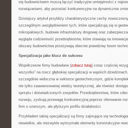
się budownictwem muszą łączyć tradycyjne umiejętności z najno
rozwiązaniami, aby pozostać konkurencyjne na dynamicznie zmie
Dzisiejszy artykuł przybliży charakterystyczne cechy nowoczesn
szczególnym uwzględnieniem tych, które specjalizują się w geote
mikropalowych, budowie infrastruktury drogowej oraz zabezpiecza
wygląda codzienność przedsiębiorstw, które stawiają na innowacje
obszary budownictwa przeżywają obecnie prawdziwy boom techno
Specjalizacja jako klucz do sukcesu
Współczesne firmy budowlane (
zobacz tutaj
) coraz częściej rezy
wszystko” na rzecz głębokiej specjalizacji w wąskich dziedzinach.
szczególnie widoczna w sektorze geotechnicznym, gdzie kompl
nie tylko zaawansowanej wiedzy teoretycznej, ale również dostęp
sprzętu i doświadczonych zespołów. Przedsiębiorstwa, które zdec
rozwoju, zyskują przewagę konkurencyjną poprzez oferowanie roz
firm o szerszym, ale płytszym profilu działalności.
Przykładem takiej specjalizacji są firmy zajmujące się technolog
niewielkie, ale niezwykle wytrzymałe elementy konstrukcyjne rewo