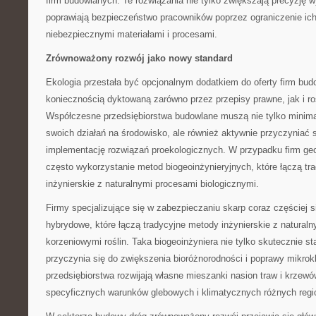
firm budowlanych. Te rozwiązania nie tylko zwiększają precyzję w
poprawiają bezpieczeństwo pracowników poprzez ograniczenie ich 
niebezpiecznymi materiałami i procesami.
Zrównoważony rozwój jako nowy standard
Ekologia przestała być opcjonalnym dodatkiem do oferty firm bud
koniecznością dyktowaną zarówno przez przepisy prawne, jak i ro
Współczesne przedsiębiorstwa budowlane muszą nie tylko minim
swoich działań na środowisko, ale również aktywnie przyczyniać 
implementację rozwiązań proekologicznych. W przypadku firm ge
często wykorzystanie metod biogeoinżynieryjnych, które łączą tr
inżynierskie z naturalnymi procesami biologicznymi.
Firmy specjalizujące się w zabezpieczaniu skarp coraz częściej s
hybrydowe, które łączą tradycyjne metody inżynierskie z natural
korzeniowymi roślin. Taka biogeoinżyniera nie tylko skutecznie sta
przyczynia się do zwiększenia bioróżnorodności i poprawy mikrokl
przedsiębiorstwa rozwijają własne mieszanki nasion traw i krze
specyficznych warunków glebowych i klimatycznych różnych regi