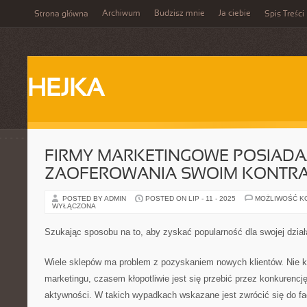
Archiwum
Budzisz mnie
Ja ciebie
Strona główna
Spis Treści
HEJKA
FIRMY MARKETINGOWE POSIADA
ZAOFEROWANIA SWOIM KONTR
POSTED BY ADMIN
POSTED ON LIP - 11 - 2025
MOŻLIWOŚĆ K
WYŁĄCZONA
Szukając sposobu na to, aby zyskać popularność dla swojej dział
Wiele sklepów ma problem z pozyskaniem nowych klientów. Nie k
marketingu, czasem kłopotliwie jest się przebić przez konkurencję
aktywności. W takich wypadkach wskazane jest zwrócić się do f