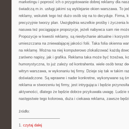
marketingu i poprosić ich o przygotowanie dobrej reklamy dla nas
świadczą m.in. usługi jakimi są wyklejanie okien warszawa. To j
reklamy, wskutek tego też dużo osób się na to decyduje. Firma, kt
precyzyjnie tworzy plan. Uwzględnia wszelkie prośby i życzenia k
nasuwa też pociągające propozycje, jeżeli nabywca sam nie może
Propozycje w kwestii reklamy, są niesłychanie aktualne i korzyst
umieszczana na zniewalającej jakości folii. Taka folia okienna w
na reklamę. Można na niej komputerowo zlokalizować każdą dowol
zarówno napisy, jak i grafika. Reklama taka może być trzeźwa, k
humorystyczna, to już zależy od kontrahenta. wiele osób teraz de
witryn warszawa, w wykonaniu tej firmy. Dzieje się tak w takim raz
doświadczone. Są wprawne i nader konkretne, wykonywane są śmig
reklama w stworzeniu tej firmy, jest intrygująca i będzie przynosił
aktywności, dlatego że będzie dobrze przykuwała uwagę. Ludzie 
następstwie tego kolorowa, duża i ciekawa reklama, zawsze będzie
źródło:
———————————
1.
czytaj dalej