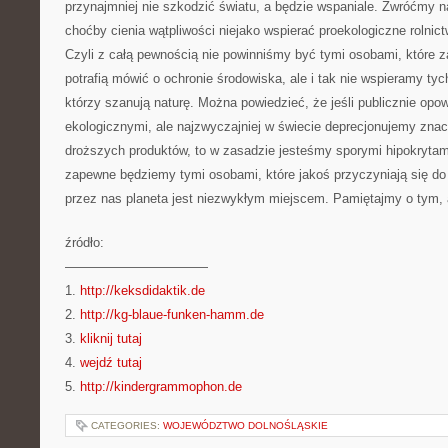
przynajmniej nie szkodzić światu, a będzie wspaniale. Zwróćmy 
choćby cienia wątpliwości niejako wspierać proekologiczne rolnict
Czyli z całą pewnością nie powinniśmy być tymi osobami, które 
potrafią mówić o ochronie środowiska, ale i tak nie wspieramy ty
którzy szanują naturę. Można powiedzieć, że jeśli publicznie opo
ekologicznymi, ale najzwyczajniej w świecie deprecjonujemy zna
droższych produktów, to w zasadzie jesteśmy sporymi hipokrytam
zapewne będziemy tymi osobami, które jakoś przyczyniają się do
przez nas planeta jest niezwykłym miejscem. Pamiętajmy o tym,
źródło:
———————————
1.
http://keksdidaktik.de
2.
http://kg-blaue-funken-hamm.de
3.
kliknij tutaj
4.
wejdź tutaj
5.
http://kindergrammophon.de
CATEGORIES:
WOJEWÓDZTWO DOLNOŚLĄSKIE