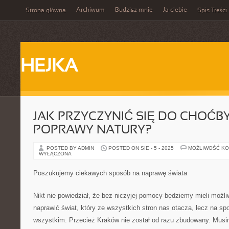
Archiwum
Budzisz mnie
Ja ciebie
Strona główna
Spis Treści
HEJKA
JAK PRZYCZYNIĆ SIĘ DO CHOĆB
POPRAWY NATURY?
POSTED BY ADMIN
POSTED ON SIE - 5 - 2025
MOŻLIWOŚĆ K
WYŁĄCZONA
Poszukujemy ciekawych sposób na naprawę świata
Nikt nie powiedział, że bez niczyjej pomocy będziemy mieli możl
naprawić świat, który ze wszystkich stron nas otacza, lecz na sp
wszystkim. Przecież Kraków nie został od razu zbudowany. Musim