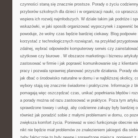
czynności staną się znacznie prostsze. Porady o życiu codzien
przyborów szkolnych dla dzieci i w organizacji nauki, co upraszc
wspiera ich rozwój najmłodszych. W dziale takim jak podróże i s
wskazówki, w jaki sposób organizować wypoczynek i zapewnić b
powoduje, że wolny czas będzie bardziej ciekawy. Blog podpowie r
korzystać z technologicznych rozwiązań, na przykład przygotować
zdalnej, wybrać odpowiedni komputerowy serwis czy zainstalowa
użytkowe czy biurowe . W obszarze marketingu i biznesu artykuły
zastosować w firmie i jak poprawić komunikowanie się z klientam
pracy i pozwala sprawniej planować przyszłe działania. Porady ek
jak dbać o środowisko naturalne w domu i w najbliższej okolicy, 
wybory stają się znacznie świadome i praktyczne. Informacje z b
pomagają więc oszczędzać czas, unikać popełniania błędów i rozw
a porady można od razu zastosować w praktyce. Poza tym artykuł
sprawdzone towary i usługi, aby codzienne zakupy były bardziej o
również jak poradzić sobie z małymi problemami w domu, co pozw
zwiększa komfort życia. Ponieważ w sieci funkcjonuje obecnie wi
nikt nie będzie miał problemów ze znalezieniem jakiegoś dla siebie
żeby faktycznie to były pewne i sprawdzone miejsca, ponieważ 