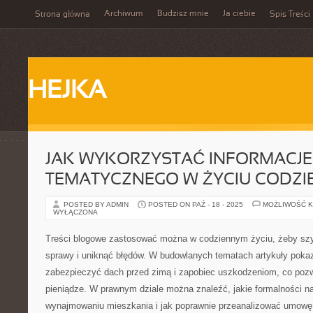
Archiwum
Budzisz mnie
Ja ciebie
Strona główna
Spis Treści
HEJKA
JAK WYKORZYSTAĆ INFORMACJE
TEMATYCZNEGO W ŻYCIU CODZ
POSTED BY ADMIN
POSTED ON PAŹ - 18 - 2025
MOŻLIWOŚĆ 
WYŁĄCZONA
Treści blogowe zastosować można w codziennym życiu, żeby szy
sprawy i uniknąć błędów. W budowlanych tematach artykuły pokazu
zabezpieczyć dach przed zimą i zapobiec uszkodzeniom, co pozw
pieniądze. W prawnym dziale można znaleźć, jakie formalności n
wynajmowaniu mieszkania i jak poprawnie przeanalizować umowę