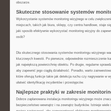
obszarze.
Skuteczne stosowanie systemów monito
Wykorzystanie⁢ systemów monitoring wizyjnego w celu zwiększen
miejscach, takich jak biura, sklepy,​ czy centra handlowe, staje si
jaki sposób efektywnie wykorzystać monitoring‍ wizyjny do zapewn
osób?
Dla skutecznego stosowania systemów monitoringu wizyjnego ⁤wart
kluczowych kwestii. Po pierwsze, odpowiednie rozmieszczenie⁣ kam
jak największą⁢ powierzchnię‌ obiektu. Po ‌drugie,⁤ regularne sprawd
aby zapewnić jego ciągłą działalność. Ponadto, warto zainwestow
które ​oferują ‌funkcje takie jak detekcja ruchu⁣ czy ⁣nagrywanie​ w⁣
ułatwić identyfikację incydentów i przestępców.
Najlepsze​ praktyki w zakresie monitorin
Dobrze zaplanowana‍ instalacja monitoringu wizyjnego może‌ znac
bezpieczeństwo wewnątrz i na zewnątrz budynków. Istnieje wiele 
można‌ zastosować, aby ⁤zagwarantować efektywne monitorowanie n