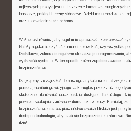
najlepszych praktyk⁤ jest umieszczenie ⁤kamer w strategicznych mie
korytarze, parkingi i tereny składowe. Dzięki temu możliwe jest r
oraz zapewnienie stałej ochrony.
Ważne jest również, aby regularnie sprawdzać i konserwować syst
Należy⁢ regularnie czyścić kamery​ i sprawdzać, czy ‌wszystkie po
Dodatkowo, zaleca ‌się regularne aktualizacje oprogramowania, a
wydajność systemu. W ten sposób można zapobiec ⁣awariom i ut
bezpieczeństwa.
Dziękujemy, że⁤ zajrzałeś do naszego artykułu na temat zwiększa
pomocą ‌monitoringu ⁤wizyjnego. Jak mogłeś przeczytać, ‌tego typu 
skuteczne, ale również coraz bardziej dostępne dla każdego. Dz
pewniej i ⁢spokojniej zarówno w domu, jak⁣ i w pracy. Pamietaj, że ⁣
bezpieczeństwo oraz bezpieczeństwo swoich bliskich jest prioryt
dostępne technologie,‍ aby czuć się bezpiecznie​ i komfortowo. Nie
dziś!