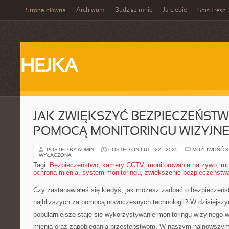
Archiwum
Budzisz mnie
Ja ciebie
Strona główna
Spis Treści
HEJKA
JAK ZWIĘKSZYĆ BEZPIECZEŃST
POMOCĄ MONITORINGU WIZYJN
POSTED BY ADMIN
POSTED ON LUT - 22 - 2025
MOŻLIWOŚĆ 
WYŁĄCZONA
Tagi:
Bezpieczeństwo
,
kamery CCTV
,
monitorowanie na żywo
,
mo
ochrona mienia
,
system monitoringu
,
zwiększenie bezpieczeństw
Czy ​zastanawiałeś się‍ kiedyś, jak możesz ⁣zadbać o bezpieczeń
najbliższych za pomocą nowoczesnych⁣ technologii? W ​dzisiejsz
popularniejsze staje się wykorzystywanie‍ monitoringu wizyjnego 
mienia oraz zapobiegania przestępstwom. W naszym najnowszym a