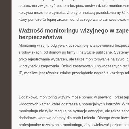
skutecznie zwiększyć​ poziom bezpieczeństwa‌ dzięki monitorowan
korzyści może to przynieść. Z przyjemnością⁤ przedstawiamy⁢ Ci
który ​pomoże Ci⁣ lepiej zrozumieć, dlaczego ⁢warto zainwestować 
Ważność monitoringu wizyjnego w zape
bezpieczeństwa
Monitoring wizyjny odgrywa kluczową rolę w zapewnieniu bezpie
środowiskach, od ⁢domów po ‍firmy i instytucje publiczne. Systemy
tylko rejestrowanie wydarzeń, ale także monitorowanie na żywo, c
w‍ przypadku zagrożenia. Dzięki ⁢zastosowaniu nowoczesnych⁤ techn
IP, możliwe jest również zdalne przeglądanie nagrań ⁤z każdego mi
Dodatkowo, monitoring wizyjny może pomóc w prewencji przestę
widocznych kamer, które⁢ odstraszają potencjalnych intruzów. W 
monitoringu nie tylko reagują na sytuacje awaryjne, ​ale ​także zap
dodatkową warstwę ‍ochrony dla osób i mienia. Dlatego warto inw
⁣profesjonalne rozwiązania monitoringu, aby zwiększyć poziom b