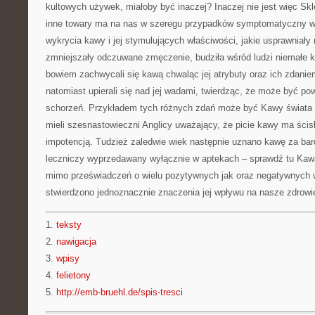
kultowych używek, miałoby być inaczej? Inaczej nie jest więc Sk
inne towary ma na nas w szeregu przypadków symptomatyczny 
wykrycia kawy i jej stymulujących właściwości, jakie usprawniały 
zmniejszały odczuwane zmęczenie, budziła wśród ludzi niemałe ko
bowiem zachwycali się kawą chwaląc jej atrybuty oraz ich zdaniem 
natomiast upierali się nad jej wadami, twierdząc, że może być p
schorzeń. Przykładem tych różnych zdań może być Kawy świata i
mieli szesnastowieczni Anglicy uważający, że picie kawy ma ści
impotencją. Tudzież zaledwie wiek następnie uznano kawę za ba
leczniczy wyprzedawany wyłącznie w aptekach – sprawdź tu Kawa
mimo przeświadczeń o wielu pozytywnych jak oraz negatywnych w
stwierdzono jednoznacznie znaczenia jej wpływu na nasze zdrowi
1.
teksty
2.
nawigacja
3.
wpisy
4.
felietony
5.
http://emb-bruehl.de/spis-tresci