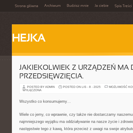
Archiwum
Budzisz mnie
Ja ciebie
Strona główna
Spis Treści
HEJKA
JAKIEKOLWIEK Z URZĄDZEŃ MA
PRZEDSIĘWZIĘCIA.
POSTED BY ADMIN
POSTED ON LIS - 8 - 2025
MOŻLIWOŚĆ K
WYŁĄCZONA
Wszystko co konsumujemy…
Wiele co jemy, co wprawnie, czy także nie dostarczamy naszemu
najmniejszego wyjątku ma oddziaływanie na nasze życie i zdrowi
następstwie tego z kawą, która przecież z uwagi na swoje atrybutó