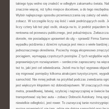
takiego typu wolno się znaleźć w odległym zakamarku świata. Na
znacznie więcej, niż tylko miejsce docelowe, a do tego niezbędna
Wybór najlepszego sposobu przemieszczania się zależy od wielu 
zobacz. W szczególe liczy się ilość i wiek podróżujących osób. 
liczy cztery lub też pięć osób, okazja na to, iż podróż pojazdem b
rentowna od przewozu publicznego, jest pokaźniejsza. Zwłaszcza 
dorosłe, nie posiadające uprawnień do ulg – sprawdź Firma Sam
wypadku jeżdżenia z dziećmi sytuacja jest nieco o wiele bardziej 
jednoznacznego określenia. Pociechy mogą ekspresowo zmęczyć 
pociągiem, wymagają częstszych postojów. Z tych względów wybó
poprawniejszym rozwiązaniem – serdecznie zapraszamy na więcej,
też to, jaki jest cel odwiedzania. Jeżeli ma to być wyprawa objaz
się migrować pomiędzy kilkoma atrakcjami turystycznymi, wygod
samochód. Nie mniej jednak na przykład podczas zwiedzania ogr
jest większym kłopotem niż dobrodziejstwem. W znaczących miast
metra, prawidłowiej, łatwiej, szybciej i najzwyczajniej w świecie b
transportować się bez auta – zobacz Dobrucki Autokary. Inną opcją
niewielkie odległości, jest rower. To zazwyczaj tanie rozstrzygni
można przemieścić się tam, gdzie nie dotrze samochód oraz łącz