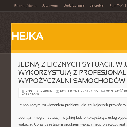
Archiwum
Budzisz mnie
Ja ciebie
Strona główna
Spis Treści
HEJKA
JEDNĄ Z LICZNYCH SYTUACJI, W J
WYKORZYSTUJĄ Z PROFESJONA
WYPOŻYCZALNI SAMOCHODÓW 
POSTED BY ADMIN
POSTED ON LIP - 31 - 2025
MOŻLIWOŚĆ 
WYŁĄCZONA
Imponującym rozwiązaniem problemu dla szukających przygód w 
Jedną z mnogich sytuacji, w jakiej ludzie korzystają z usług wy
wakacje. Coraz częstszym środkiem wakacyjnego przewozu jest 