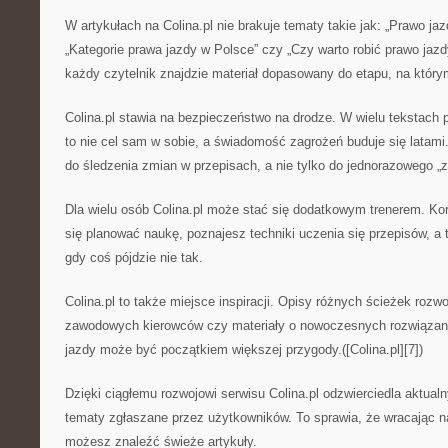
W artykułach na Colina.pl nie brakuje tematy takie jak: „Prawo ja
„Kategorie prawa jazdy w Polsce” czy „Czy warto robić prawo jaz
każdy czytelnik znajdzie materiał dopasowany do etapu, na którym j
Colina.pl stawia na bezpieczeństwo na drodze. W wielu tekstach p
to nie cel sam w sobie, a świadomość zagrożeń buduje się latami.
do śledzenia zmian w przepisach, a nie tylko do jednorazowego „z
Dla wielu osób Colina.pl może stać się dodatkowym trenerem. Ko
się planować naukę, poznajesz techniki uczenia się przepisów, a
gdy coś pójdzie nie tak.
Colina.pl to także miejsce inspiracji. Opisy różnych ścieżek rozw
zawodowych kierowców czy materiały o nowoczesnych rozwiązani
jazdy może być początkiem większej przygody.([Colina.pl][7])
Dzięki ciągłemu rozwojowi serwisu Colina.pl odzwierciedla aktual
tematy zgłaszane przez użytkowników. To sprawia, że wracając n
możesz znaleźć świeże artykuły.