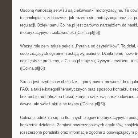
Osobną wartością serwisu są ciekawostki motoryzacyjne. Tu dow
technologiach, zobaczysz, jak rozwija się motoryzacja oraz jak 
regulacji. Dzięki temu Colina.pl jest zarówno narzędziem do nauki,
motoryzacyjnych ciekawostek.([Colina.pl][6])
Ważną rolę pełni także sekcja „Pytania od czytelników”. To dział,
osób zdających egzamin zostają wyjaśnione. Dzięki temu nowe tr
najczęstsze problemy, a Colina.pl staje się żywym serwisem, a ni
([Colina.pl][6])
Strona jest czytelna w obsłudze – górny pasek prowadzi do regula
FAQ, a także kategorii tematycznych oraz sposobu kontaktu z reda
bez problemu trafisz na treści, których szukasz, a rozbudowane
dawne, ale wciąż aktualne teksty.([Colina.pl][5])
Colina.pl odróżnia się na tle innych blogów motoryzacyjnych po
konkretne działanie. Zamiast powierzchownych artykułów, znajdzie
rozszerzone poradniki oraz informacje zgodne z obowiązującym 