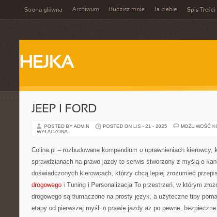
Archiwum
Budzisz mnie
Ja ciebie
Strona główna
Spis Treści
HEJKA
JEEP I FORD
POSTED BY ADMIN
POSTED ON LIS - 21 - 2025
MOŻLIWOŚĆ 
WYŁĄCZONA
Colina.pl – rozbudowane kompendium o uprawnieniach kierowcy, k
sprawdzianach na prawo jazdy to serwis stworzony z myślą o ka
doświadczonych kierowcach, którzy chcą lepiej zrozumieć przepi
drogowego
i Tuning i Personalizacja To przestrzeń, w którym zło
drogowego są tłumaczone na prosty język, a użyteczne tipy pom
etapy od pierwszej myśli o prawie jazdy aż po pewne, bezpieczne 