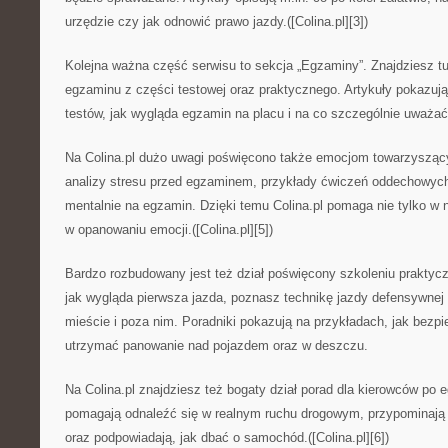
urzędzie czy jak odnowić prawo jazdy.([Colina.pl][3])
Kolejna ważna część serwisu to sekcja „Egzaminy”. Znajdziesz t
egzaminu z części testowej oraz praktycznego. Artykuły pokazują
testów, jak wygląda egzamin na placu i na co szczególnie uważać
Na Colina.pl dużo uwagi poświęcono także emocjom towarzysząc
analizy stresu przed egzaminem, przykłady ćwiczeń oddechowych 
mentalnie na egzamin. Dzięki temu Colina.pl pomaga nie tylko w 
w opanowaniu emocji.([Colina.pl][5])
Bardzo rozbudowany jest też dział poświęcony szkoleniu prakty
jak wygląda pierwsza jazda, poznasz technikę jazdy defensywnej
mieście i poza nim. Poradniki pokazują na przykładach, jak bezpi
utrzymać panowanie nad pojazdem oraz w deszczu.
Na Colina.pl znajdziesz też bogaty dział porad dla kierowców po e
pomagają odnaleźć się w realnym ruchu drogowym, przypominają
oraz podpowiadają, jak dbać o samochód.([Colina.pl][6])