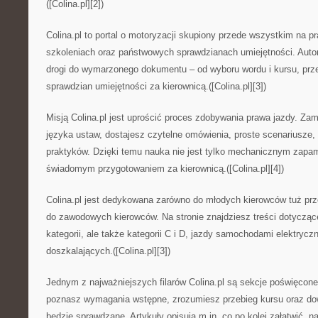
([Colina.pl][2])
Colina.pl to portal o motoryzacji skupiony przede wszystkim na p
szkoleniach oraz państwowych sprawdzianach umiejętności. Autor
drogi do wymarzonego dokumentu – od wyboru wordu i kursu, prze
sprawdzian umiejętności za kierownicą.([Colina.pl][3])
Misją Colina.pl jest uprościć proces zdobywania prawa jazdy. Za
języka ustaw, dostajesz czytelne omówienia, proste scenariusze,
praktyków. Dzięki temu nauka nie jest tylko mechanicznym zapa
świadomym przygotowaniem za kierownicą.([Colina.pl][4])
Colina.pl jest dedykowana zarówno do młodych kierowców tuż prz
do zawodowych kierowców. Na stronie znajdziesz treści dotyczące
kategorii, ale także kategorii C i D, jazdy samochodami elektryc
doszkalających.([Colina.pl][3])
Jednym z najważniejszych filarów Colina.pl są sekcje poświęcone 
poznasz wymagania wstępne, zrozumiesz przebieg kursu oraz dow
będzie sprawdzane. Artykuły opisują m.in. co po kolei załatwić, 