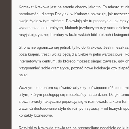
Kontekst Krakowa jest na stronie obecny jako tło. To miasto studen
narodowości, dlatego Rosyjski w Krakowie pokazuje, jak możesz 
swoje życie w tym mieście. Pojawiają się tu propozycje, jak łącz
wydarzeniach kulturalnych, klubach językowych czy samodziel
rosyjskojęzycznej literatury w krakowskich bibliotekach i księgarn
Strona nie ogranicza się jednak tylko do Krakowa. Jeśli mieszkasz
poza krajem, treści wciąż będą dla Ciebie w pełni wartościowe. R
internetowym centrum, do którego możesz sięgać zawsze, gdy ch
przypomnieć sobie gramatykę, poznać nowe kolokacje czy złapać
nauki.
Ważnym elementem są również artykuły poświęcone różnicom mi
a tym, którym posługują się mieszkańcy na co dzień. Dzięki temu
słowa i zwroty faktycznie pojawiają się w rozmowach, a które for
ułatwi Ci dostosowanie stylu do różnych sytuacji – od luźnych sp
kontakty biznesowe.
Rosyjski w Krakowie stawia też na przemyślane podejście do kult