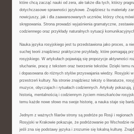
które chcą zacząć nauki od zera, ale także dla tych, którzy prag
dotychczasowe sprawności językowe. Znajdziesz tu materiały za
nowicjuszy, jak i dla zaawansowanych uczniów, którzy chcą mówi
skrępowania. Strona prowadzi wyjaśnienia gramatyczne, zestawien
codziennego oraz przykłady naturalnych sytuacji komunikacyjnyc
Nauka języka rosyjskiego jest tu przedstawiona jako proces, a ni
suchej teorii znajdziesz praktyczne przykłady, które pomagają prz
rosyjskiego. W artykułach pojawiają się propozycje aktywności r
słuchanie, pracę z tekstem oraz tworzenie tekstów. Dzięki temu 
i dopasowana do różnych stylów przyswajania wiedzy. Rosyjski w
przestrzeń kultury. Na stronie znajdziesz teksty o literaturze, ro
muzyce, obyczajach i rytuałach codziennych. Artykuły pokazują, j
historią, mentalnością i codziennym życiem mieszkańców rosyjsk
temu każde nowe słowo ma swoje historię, a nauka staje się bard
Jednym z ważnych filarów strony są podróże po Rosji i regionach
Rosyjski w Krakowie pokazuje, że podróżowanie po Wschodzie nie
jeśli zna się podstawy języka i zrozumie się lokalną kulturę. Znajd