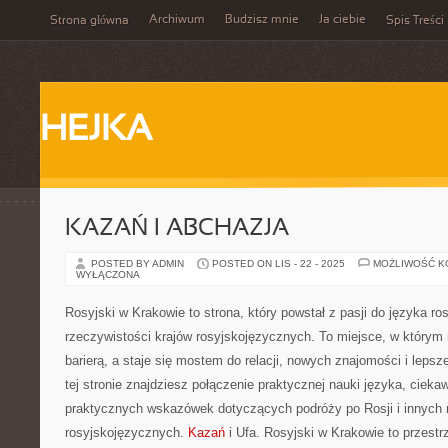
Archiwum
Budzisz mnie
Ja ciebie
Strona główna
Spis Treści
HEJKA
KAZAŃ I ABCHAZJA
POSTED BY ADMIN
POSTED ON LIS - 22 - 2025
MOŻLIWOŚĆ 
WYŁĄCZONA
Rosyjski w Krakowie to strona, który powstał z pasji do języka ro
rzeczywistości krajów rosyjskojęzycznych. To miejsce, w którym 
barierą, a staje się mostem do relacji, nowych znajomości i lep
tej stronie znajdziesz połączenie praktycznej nauki języka, ciek
praktycznych wskazówek dotyczących podróży po Rosji i innych 
rosyjskojęzycznych.
Kazań
i Ufa. Rosyjski w Krakowie to przestr