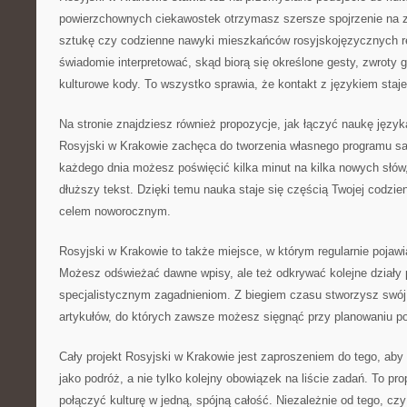
powierzchownych ciekawostek otrzymasz szersze spojrzenie na z
sztukę czy codzienne nawyki mieszkańców rosyjskojęzycznych r
świadomie interpretować, skąd biorą się określone gesty, zwroty
kulturowe kody. To wszystko sprawia, że kontakt z językiem staje
Na stronie znajdziesz również propozycje, jak łączyć naukę języ
Rosyjski w Krakowie zachęca do tworzenia własnego programu s
każdego dnia możesz poświęcić kilka minut na kilka nowych słó
dłuższy tekst. Dzięki temu nauka staje się częścią Twojej codzi
celem noworocznym.
Rosyjski w Krakowie to także miejsce, w którym regularnie pojawia
Możesz odświeżać dawne wpisy, ale też odkrywać kolejne działy 
specjalistycznym zagadnieniom. Z biegiem czasu stworzysz swój
artykułów, do których zawsze możesz sięgnąć przy planowaniu po
Cały projekt Rosyjski w Krakowie jest zaproszeniem do tego, aby
jako podróż, a nie tylko kolejny obowiązek na liście zadań. To pr
połączyć kulturę w jedną, spójną całość. Niezależnie od tego, c