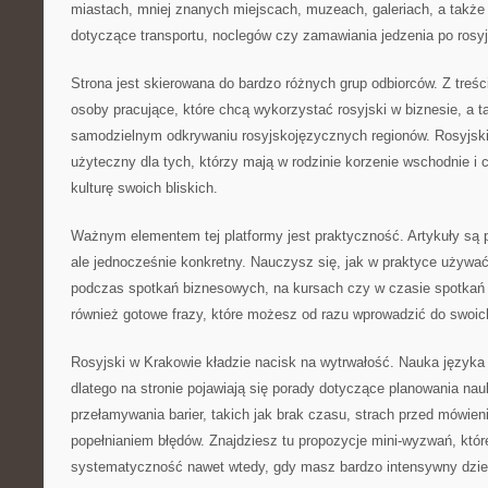
miastach, mniej znanych miejscach, muzeach, galeriach, a także
dotyczące transportu, noclegów czy zamawiania jedzenia po rosy
Strona jest skierowana do bardzo różnych grup odbiorców. Z treś
osoby pracujące, które chcą wykorzystać rosyjski w biznesie, a t
samodzielnym odkrywaniu rosyjskojęzycznych regionów. Rosyjski
użyteczny dla tych, którzy mają w rodzinie korzenie wschodnie i c
kulturę swoich bliskich.
Ważnym elementem tej platformy jest praktyczność. Artykuły są 
ale jednocześnie konkretny. Nauczysz się, jak w praktyce używać 
podczas spotkań biznesowych, na kursach czy w czasie spotkań 
również gotowe frazy, które możesz od razu wprowadzić do swoic
Rosyjski w Krakowie kładzie nacisk na wytrwałość. Nauka języka
dlatego na stronie pojawiają się porady dotyczące planowania na
przełamywania barier, takich jak brak czasu, strach przed mówie
popełnianiem błędów. Znajdziesz tu propozycje mini-wyzwań, któ
systematyczność nawet wtedy, gdy masz bardzo intensywny dzie