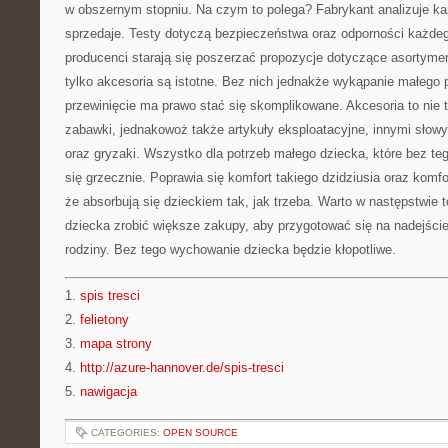
w obszernym stopniu. Na czym to polega? Fabrykant analizuje ka
sprzedaje. Testy dotyczą bezpieczeństwa oraz odporności każde
producenci starają się poszerzać propozycje dotyczące asortyme
tylko akcesoria są istotne. Bez nich jednakże wykąpanie małego
przewinięcie ma prawo stać się skomplikowane. Akcesoria to nie 
zabawki, jednakowoż także artykuły eksploatacyjne, innymi słowy 
oraz gryzaki. Wszystko dla potrzeb małego dziecka, które bez t
się grzecznie. Poprawia się komfort takiego dzidziusia oraz komfo
że absorbują się dzieckiem tak, jak trzeba. Warto w następstwie
dziecka zrobić większe zakupy, aby przygotować się na nadejście
rodziny. Bez tego wychowanie dziecka będzie kłopotliwe.
1.
spis tresci
2.
felietony
3.
mapa strony
4.
http://azure-hannover.de/spis-tresci
5.
nawigacja
CATEGORIES:
OPEN SOURCE