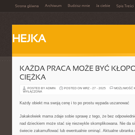
Archiwum
Budzisz mnie
Ja ciebie
Strona główna
Spis Treści
HEJKA
KAŻDA PRACA MOŻE BYĆ KŁOP
CIĘŻKA
POSTED BY ADMIN
POSTED ON WRZ - 27 - 2025
MOŻLIWOŚĆ 
WYŁĄCZONA
Każdy obiekt ma swoją cenę i to po prostu wypada uszanować
Jakakolwiek mama zdaje sobie sprawę z tego, że bez odpowiedni
nad dzieckiem może stać się niezwykle skomplikowana. Nie da si
świecie zakamuflować lub ewentualnie ominąć. Aktualne ubranka 