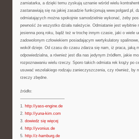
zamiatarka, a dzięki temu zyskują uznanie wśród wielu kontrahen
zastanawiają się na jakiej zasadzie funkcjonują www.polgard.pl, d
odmiatających można spokojnie samodzielnie wykonać, żeby po
pewność że wszystko działa należycie. Odmiatanie jest wybitnie
jesienna porą roku, bądź też w trochę innym czasie, jaki o wiele
zadowolonym człowiekiem posiadającym wertykulatory spalinowe,
wokół dzieje. Od czasu do czasu zdarza się nam, iż praca, jaką 
odpowiedzialna, a również jest dla nas jedynym źródłem, jakie 
rozpoznawaniu wielu rzeczy. Sporo takich odmiata rek krąży po c
usuwać wszelakiego rodzaju zanieczyszczenia, czy również, by n
rzeczy zbędne.
źródło:
———————————
1.
http://yass-engine.de
2.
http://yuna-kim.com
3.
dowiedz się więcej
4.
http://yvonius.de
5.
http://z-hamburg.de