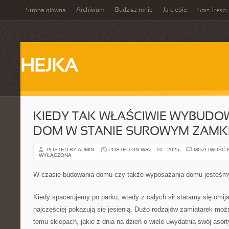
Archiwum
Budzisz mnie
Ja ciebie
Strona główna
Spis Treści
HEJKA
KIEDY TAK WŁAŚCIWIE WYBUDO
DOM W STANIE SUROWYM ZAMK
POSTED BY ADMIN
POSTED ON WRZ - 10 - 2025
MOŻLIWOŚĆ 
WYŁĄCZONA
W czasie budowania domu czy także wyposażania domu jesteśmy
Kiedy spacerujemy po parku, wtedy z całych sił staramy się omijać
najczęściej pokazują się jesienią. Dużo rodzajów zamiatarek mo
temu sklepach, jakie z dnia na dzień o wiele uwydatnią swój asor