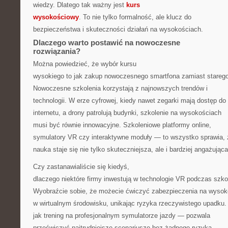
wiedzy. Dlatego tak ważny jest
kurs
wysokościowy
. To nie tylko formalność, ale klucz do
bezpieczeństwa i skuteczności działań na wysokościach.
Dlaczego warto postawić na nowoczesne
rozwiązania?
Można powiedzieć, że wybór kursu
wysokiego to jak zakup nowoczesnego smartfona zamiast stareg
Nowoczesne szkolenia korzystają z najnowszych trendów i
technologii. W erze cyfrowej, kiedy nawet zegarki mają dostęp do
internetu, a drony patrolują budynki, szkolenie na wysokościach
musi być równie innowacyjne. Szkoleniowe platformy online,
symulatory VR czy interaktywne moduły — to wszystko sprawia, 
nauka staje się nie tylko skuteczniejsza, ale i bardziej angażująca
Czy zastanawialiście się kiedyś,
dlaczego niektóre firmy inwestują w technologie VR podczas szko
Wyobraźcie sobie, że możecie ćwiczyć zabezpieczenia na wysok
w wirtualnym środowisku, unikając ryzyka rzeczywistego upadku.
jak trening na profesjonalnym symulatorze jazdy — pozwala
przećwiczyć najtrudniejsze scenariusze bez żadnego ryzyka.