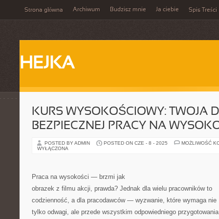
Archiwum
Budzisz mnie
Ja ciebie
Strona główna
Spis Treści
HEJKA
KURS WYSOKOŚCIOWY: TWOJA 
BEZPIECZNEJ PRACY NA WYSOK
POSTED BY ADMIN
POSTED ON CZE - 8 - 2025
MOŻLIWOŚĆ K
WYŁĄCZONA
Praca na wysokości — brzmi jak
obrazek z filmu akcji, prawda? Jednak dla wielu pracowników to
codzienność, a dla pracodawców — wyzwanie, które wymaga nie
tylko odwagi, ale przede wszystkim odpowiedniego przygotowania 