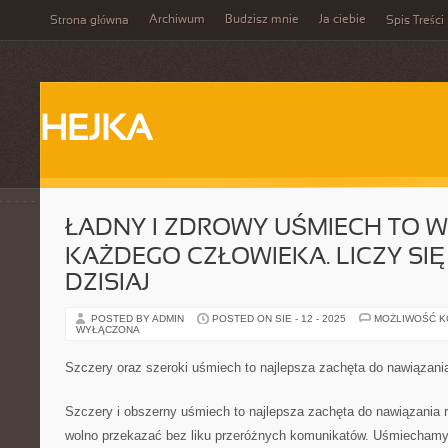
Archiwum
Budzisz mnie
Ja ciebie
Strona główna
Spis Treści
HEJKA
ŁADNY I ZDROWY UŚMIECH TO 
KAŻDEGO CZŁOWIEKA. LICZY SI
DZISIAJ
POSTED BY ADMIN
POSTED ON SIE - 12 - 2025
MOŻLIWOŚĆ 
WYŁĄCZONA
Szczery oraz szeroki uśmiech to najlepsza zachęta do nawiązan
Szczery i obszerny uśmiech to najlepsza zachęta do nawiązania
wolno przekazać bez liku przeróżnych komunikatów. Uśmiechamy 