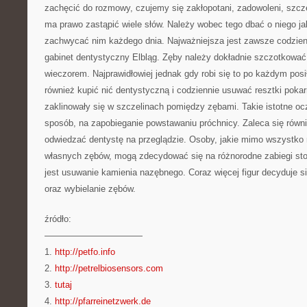
zachęcić do rozmowy, czujemy się zakłopotani, zadowoleni, szcz
ma prawo zastąpić wiele słów. Należy wobec tego dbać o niego jak
zachwycać nim każdego dnia. Najważniejsza jest zawsze codzienn
gabinet dentystyczny Elbląg. Zęby należy dokładnie szczotkować 
wieczorem. Najprawidłowiej jednak gdy robi się to po każdym posi
również kupić nić dentystyczną i codziennie usuwać resztki poka
zaklinowały się w szczelinach pomiędzy zębami. Takie istotne oc
sposób, na zapobieganie powstawaniu próchnicy. Zaleca się równ
odwiedzać dentystę na przeglądzie. Osoby, jakie mimo wszystko 
własnych zębów, mogą zdecydować się na różnorodne zabiegi sto
jest usuwanie kamienia nazębnego. Coraz więcej figur decyduje s
oraz wybielanie zębów.
źródło:
———————————
1.
http://petfo.info
2.
http://petrelbiosensors.com
3.
tutaj
4.
http://pfarreinetzwerk.de