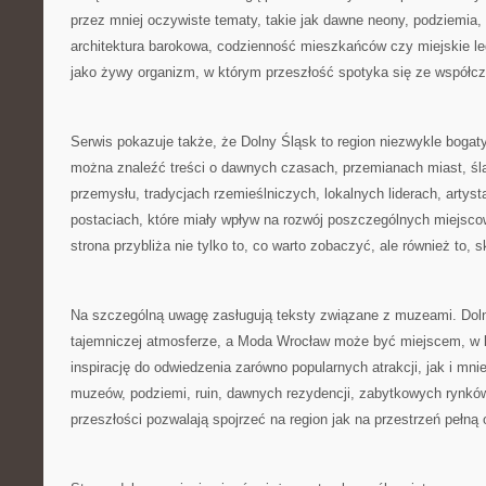
przez mniej oczywiste tematy, takie jak dawne neony, podziemia,
architektura barokowa, codzienność mieszkańców czy miejskie leg
jako żywy organizm, w którym przeszłość spotyka się ze współc
Serwis pokazuje także, że Dolny Śląsk to region niezwykle bogaty
można znaleźć treści o dawnych czasach, przemianach miast, śla
przemysłu, tradycjach rzemieślniczych, lokalnych liderach, artys
postaciach, które miały wpływ na rozwój poszczególnych miejsco
strona przybliża nie tylko to, co warto zobaczyć, ale również to, s
Na szczególną uwagę zasługują teksty związane z muzeami. Doln
tajemniczej atmosferze, a Moda Wrocław może być miejscem, w k
inspirację do odwiedzenia zarówno popularnych atrakcji, jak i mni
muzeów, podziemi, ruin, dawnych rezydencji, zabytkowych rynkó
przeszłości pozwalają spojrzeć na region jak na przestrzeń pełną 