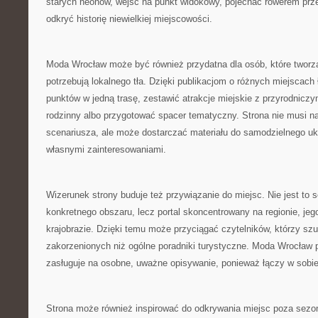
starych neonów, wejść na punkt widokowy, pojechać rowerem prze
odkryć historię niewielkiej miejscowości.
Moda Wrocław może być również przydatna dla osób, które tworzą
potrzebują lokalnego tła. Dzięki publikacjom o różnych miejscach 
punktów w jedną trasę, zestawić atrakcje miejskie z przyrodnicz
rodzinny albo przygotować spacer tematyczny. Strona nie musi 
scenariusza, ale może dostarczać materiału do samodzielnego uk
własnymi zainteresowaniami.
Wizerunek strony buduje też przywiązanie do miejsc. Nie jest to 
konkretnego obszaru, lecz portal skoncentrowany na regionie, jego 
krajobrazie. Dzięki temu może przyciągać czytelników, którzy szuk
zakorzenionych niż ogólne poradniki turystyczne. Moda Wrocław 
zasługuje na osobne, uważne opisywanie, ponieważ łączy w sobie
Strona może również inspirować do odkrywania miejsc poza sezo