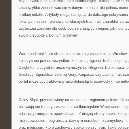
Styl serwisu można określić jako informacyjny. Teksty są tworzon
chce szybko zorientować się w danym temacie, ale jednocześnie 
krótkiej notatki. Artykuły mogą zachęcać do dalszego odkrywania
lokalnych historii i planowania własnych tras. Taki charakter spr
użyteczna zarówno dla osób dobrze znających region, jak i dla ty
swoją przygodę z Dolnym Śląskiem.
Warto podkreślić, że strona nie skupia się wyłącznie na Wrocła
kojarzyć się przede wszystkim ze stolicą regionu, treści obejmuj
Dzięki temu czytelnik może wyruszyć do Głogowa, Bolesławca, L
Świdnicy, Zgorzelca, Jeleniej Góry, Karpacza czy Lubina. Tak sze
portal może być traktowany jako dolnośląski przewodnik interneto
Dolny Śląsk przedstawiony na stronie jest regionem pełnym różnor
pojawiają się tematy związane z wielkomiejskim Wrocławiem, jego 
edukacją i miejskimi opowieściami. Z drugiej strony serwis kier
miejscowościom, pograniczu, dawnym ośrodkom przemysłowym
oraz miejscom, które zachowały spokojniejszy rytm. Takie połącze