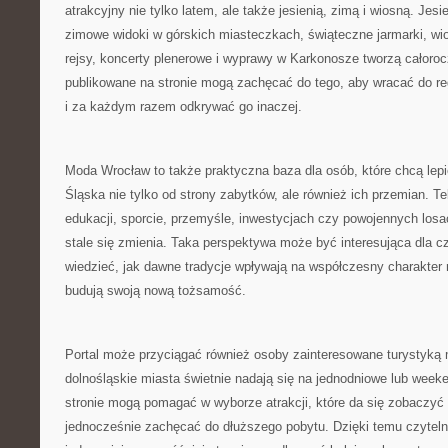
atrakcyjny nie tylko latem, ale także jesienią, zimą i wiosną. Jes
zimowe widoki w górskich miasteczkach, świąteczne jarmarki, wio
rejsy, koncerty plenerowe i wyprawy w Karkonosze tworzą całorocz
publikowane na stronie mogą zachęcać do tego, aby wracać do re
i za każdym razem odkrywać go inaczej.
Moda Wrocław to także praktyczna baza dla osób, które chcą lep
Śląska nie tylko od strony zabytków, ale również ich przemian. Te
edukacji, sporcie, przemyśle, inwestycjach czy powojennych losa
stale się zmienia. Taka perspektywa może być interesująca dla cz
wiedzieć, jak dawne tradycje wpływają na współczesny charakter 
budują swoją nową tożsamość.
Portal może przyciągać również osoby zainteresowane turystyką 
dolnośląskie miasta świetnie nadają się na jednodniowe lub week
stronie mogą pomagać w wyborze atrakcji, które da się zobaczyć p
jednocześnie zachęcać do dłuższego pobytu. Dzięki temu czytel