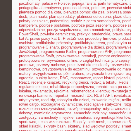
paczkomaty
,
pałace w Polsce
,
papuga falista
,
parki tematyczne
,
pedagogika alternatywna
,
persona klienta
,
petsitter
,
pewność sieb
pierwsza pomoc dla kota
,
pierwsza pomoc dla psa
,
pierwsza pom
deck
,
plan nauki
,
plan sprzedaży
,
płatności odroczone
,
plaże dla 
pobyty lecznicze
,
podcasting
,
podróż z psem samochodem
,
podr
kamperem
,
podróże poślubne
,
podróże poza sezonem
,
podróże se
odpowiedzialne
,
poezja współczesna
,
pola namiotowe
,
polityka p
PowerShell
,
powłoka ceramiczna
,
praktyki studenckie
,
prawa pas
kat A
,
prawo jazdy kat B
,
PrestaShop
,
procedury firmowe
,
product
osobista
,
profilaktyka próchnicy
,
profilaktyka serca
,
profilaktyka 
programowanie C sharp
,
programowanie dla dzieci
,
programowani
JavaScript
,
programowanie Kotlin
,
programowanie PHP
,
programo
programowanie Swift
,
projektowanie interakcji
,
prompt engineering
prototypowanie
,
prywatność online
,
przegląd techniczny
,
przepisy
promowe
,
przerwy ruchowe
,
przestrzeń dla młodzieży
,
przewodnik
kempingowa
,
przygotowanie do egzaminu
,
przygotowanie do mara
matury
,
przygotowanie do półmaratonu
,
przysmaki treningowe
,
ps
ogrodzie
,
punkty karne
,
RAG
,
ransomware
,
raport historii pojazdu
React
,
recenzje książek
,
recykling treści
,
redakcja tekstu
,
Redis
,
regulamin sklepu
,
rehabilitacja ortopedyczna
,
rehabilitacja po uraz
lokalna
,
reklamacje
,
rękojmia
,
rekomendacje klientów
,
rekrutacja 
renowacja kamienic
,
reportaż
,
research UX
,
REST API
,
rewitaliza
artystyczne
,
road trip
,
robotyka dla dzieci
,
rolowanie mięśni
,
rośli
rower cargo
,
rozciąganie dynamiczne
,
rozciąganie statyczne
,
roz
rozszerzona rzeczywistość
,
rozwój emocjonalny
,
rutyna wieczorn
dobowy
,
rzemiosło artystyczne
,
samochód rodzinny
,
samochód u
zastępczy
,
samochody miejskie
,
sanatoria
,
segmentacja klientów
sportowca
,
sesja wizerunkowa
,
Shopify
,
sieć mesh
,
skanowanie 
skład książki
,
skrypty bash
,
skutery
,
ślad węglowy podróży
,
smar
snycerstwo
,
social selling
,
socjalizacja kota
,
socjalizacja szczeni