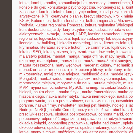
letnie
,
kombi
,
komiks
,
komunikacja bez przemocy
,
koncentracja
,
konsole do gier
,
konsultacja psychologiczna
,
konteneryzacja
,
kon
zapasowe
,
korekta tekstu
,
korepetycje online
,
koszt pozyskania k
artystyczne
,
KPI
,
kreatywne pisanie
,
kredyt obrotowy
,
królik mini
KSeF
,
Kubernetes
,
kultura feedbacku
,
kultura regionalna Mazows
Podhala
,
kultura regionalna Pomorza
,
kultura regionalna Wielkopol
kurs doskonalenia jazdy
,
kury przydomowe
,
ładowanie auta w do
elektrycznych
,
laktacja
,
Laravel
,
LARP
,
leasing samochodu
,
legen
regionalne
,
legowisko dla psa
,
lejek sprzedażowy
,
lęk separacyjn
licencje
,
link building
,
LinkedIn marketing
,
Linux
,
literatura faktu
,
l
kryminalna
,
literatura science fiction
,
live commerce
,
lojalność kli
lokalne SEO
,
lokalny biznes
,
loty czarterowe
,
low-code
,
lutowanie
malarstwo polskie
,
mandat
,
manga
,
mapa offline
,
mapy myśli
,
mar
szeptany
,
marketplace
,
marszobiegi
,
marża
,
masaż relaksacyjny
matura rozszerzona
,
maty węchowe
,
mecenat kultury
,
mechanik 
menedżer haseł
,
menopauza
,
mikrobiom jelitowy
,
mikrofony
,
mikr
mikroserwisy
,
mniej znane miejsca
,
mobilność ciała
,
modele języ
MongoDB
,
montaż wideo
,
morfologia krwi
,
motocykle miejskie
,
mo
motoryzacja miejska
,
motywacja do nauki
,
murale miejskie
,
muzea
MVP
,
myjnia samochodowa
,
MySQL
,
naming
,
narzędzia SaaS
,
na
biologii
,
nauka chemii
,
nauka fizyki
,
nauka francuskiego
,
nauka ge
hiszpańskiego
,
nauka matematyki
,
nauka niemieckiego
,
nauka po
programowania
,
nauka przez zabawę
,
nauka włoskiego
,
nawodnie
poranne
,
nazwa firmy
,
newsletter
,
noclegi pet friendly
,
noclegi z ja
Node.js
,
NoSQL
,
notatki Cornell
,
obozy młodzieżowe
,
obróbka zd
przeciwkleszczowa
,
obsługa posprzedażowa
,
ochrona marki
,
ochr
przeponowy
,
odporność organizmu
,
odprawa online
,
odzyskiwanie
okładka książki
,
onboarding pracownika
,
opieka nad kotem
,
opiek
okołoporodowa
,
opieka paliatywna
,
opiekun rodzinny
,
opinie Googl
letnie
,
opony zimowe
,
opóźniony lot
,
orkiestry dęte
,
ortodoncja
,
oś