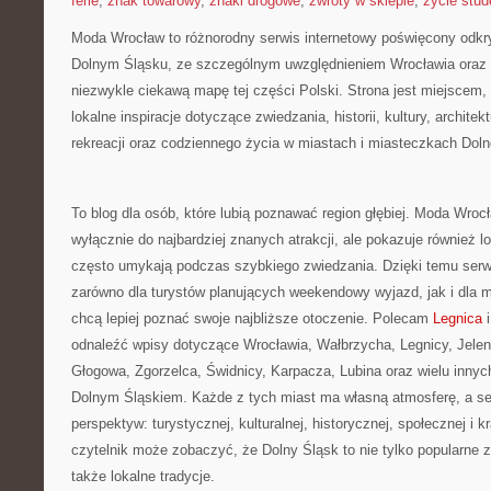
ferie
,
znak towarowy
,
znaki drogowe
,
zwroty w sklepie
,
życie stud
Moda Wrocław to różnorodny serwis internetowy poświęcony odkr
Dolnym Śląsku, ze szczególnym uwzględnieniem Wrocławia oraz m
niezwykle ciekawą mapę tej części Polski. Strona jest miejscem
lokalne inspiracje dotyczące zwiedzania, historii, kultury, architek
rekreacji oraz codziennego życia w miastach i miasteczkach Dol
To blog dla osób, które lubią poznawać region głębiej. Moda Wrocł
wyłącznie do najbardziej znanych atrakcji, ale pokazuje również l
często umykają podczas szybkiego zwiedzania. Dzięki temu se
zarówno dla turystów planujących weekendowy wyjazd, jak i dla 
chcą lepiej poznać swoje najbliższe otoczenie. Polecam
Legnica
i
odnaleźć wpisy dotyczące Wrocławia, Wałbrzycha, Legnicy, Jelen
Głogowa, Zgorzelca, Świdnicy, Karpacza, Lubina oraz wielu inny
Dolnym Śląskiem. Każde z tych miast ma własną atmosferę, a se
perspektyw: turystycznej, kulturalnej, historycznej, społecznej i 
czytelnik może zobaczyć, że Dolny Śląsk to nie tylko popularne za
także lokalne tradycje.