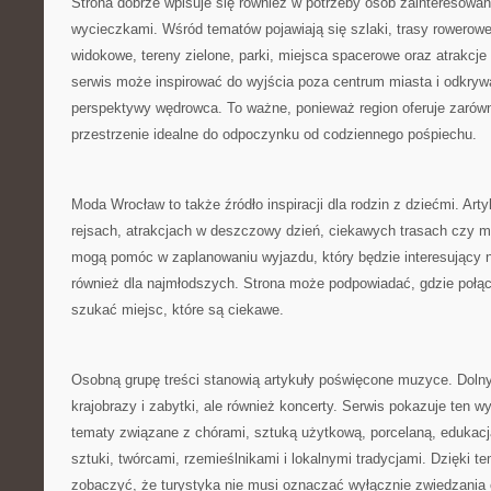
Strona dobrze wpisuje się również w potrzeby osób zainteresow
wycieczkami. Wśród tematów pojawiają się szlaki, trasy rowerowe
widokowe, tereny zielone, parki, miejsca spacerowe oraz atrakcje
serwis może inspirować do wyjścia poza centrum miasta i odkryw
perspektywy wędrowca. To ważne, ponieważ region oferuje zarówno
przestrzenie idealne do odpoczynku od codziennego pośpiechu.
Moda Wrocław to także źródło inspiracji dla rodzin z dziećmi. Ar
rejsach, atrakcjach w deszczowy dzień, ciekawych trasach czy 
mogą pomóc w zaplanowaniu wyjazdu, który będzie interesujący ni
również dla najmłodszych. Strona może podpowiadać, gdzie połąc
szukać miejsc, które są ciekawe.
Osobną grupę treści stanowią artykuły poświęcone muzyce. Dolny 
krajobrazy i zabytki, ale również koncerty. Serwis pokazuje ten wy
tematy związane z chórami, sztuką użytkową, porcelaną, edukac
sztuki, twórcami, rzemieślnikami i lokalnymi tradycjami. Dzięki t
zobaczyć, że turystyka nie musi oznaczać wyłącznie zwiedzania 