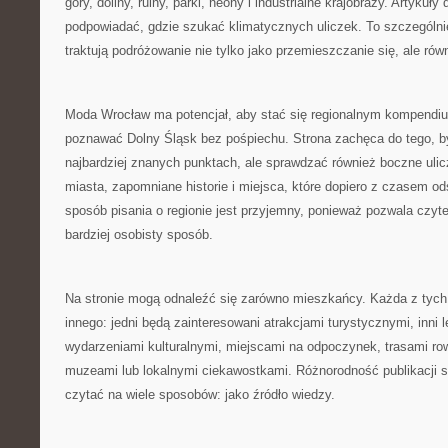
góry, doliny, ruiny, parki, neony i industrialne krajobrazy. Artykuł
podpowiadać, gdzie szukać klimatycznych uliczek. To szczególni
traktują podróżowanie nie tylko jako przemieszczanie się, ale rów
Moda Wrocław ma potencjał, aby stać się regionalnym kompendiu
poznawać Dolny Śląsk bez pośpiechu. Strona zachęca do tego, b
najbardziej znanych punktach, ale sprawdzać również boczne ulic
miasta, zapomniane historie i miejsca, które dopiero z czasem ods
sposób pisania o regionie jest przyjemny, ponieważ pozwala czyt
bardziej osobisty sposób.
Na stronie mogą odnaleźć się zarówno mieszkańcy. Każda z tyc
innego: jedni będą zainteresowani atrakcjami turystycznymi, inni 
wydarzeniami kulturalnymi, miejscami na odpoczynek, trasami r
muzeami lub lokalnymi ciekawostkami. Różnorodność publikacji 
czytać na wiele sposobów: jako źródło wiedzy.