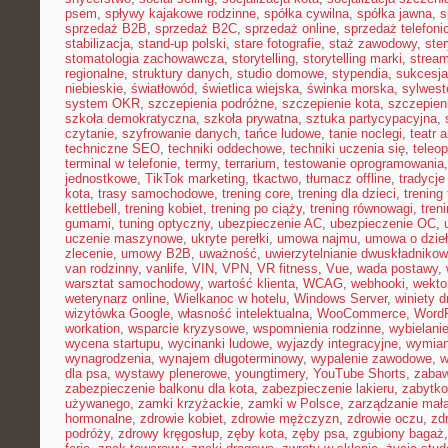
psem
,
spływy kajakowe rodzinne
,
spółka cywilna
,
spółka jawna
,
s
sprzedaż B2B
,
sprzedaż B2C
,
sprzedaż online
,
sprzedaż telefoni
stabilizacja
,
stand-up polski
,
stare fotografie
,
staż zawodowy
,
ster
stomatologia zachowawcza
,
storytelling
,
storytelling marki
,
stream
regionalne
,
struktury danych
,
studio domowe
,
stypendia
,
sukcesja
niebieskie
,
światłowód
,
świetlica wiejska
,
świnka morska
,
sylwest
system OKR
,
szczepienia podróżne
,
szczepienie kota
,
szczepien
szkoła demokratyczna
,
szkoła prywatna
,
sztuka partycypacyjna
,
czytanie
,
szyfrowanie danych
,
tańce ludowe
,
tanie noclegi
,
teatr 
techniczne SEO
,
techniki oddechowe
,
techniki uczenia się
,
teleo
terminal w telefonie
,
termy
,
terrarium
,
testowanie oprogramowania
jednostkowe
,
TikTok marketing
,
tkactwo
,
tłumacz offline
,
tradycje
kota
,
trasy samochodowe
,
trening core
,
trening dla dzieci
,
trening
kettlebell
,
trening kobiet
,
trening po ciąży
,
trening równowagi
,
tren
gumami
,
tuning optyczny
,
ubezpieczenie AC
,
ubezpieczenie OC
,
uczenie maszynowe
,
ukryte perełki
,
umowa najmu
,
umowa o dzie
zlecenie
,
umowy B2B
,
uważność
,
uwierzytelnianie dwuskładniko
van rodzinny
,
vanlife
,
VIN
,
VPN
,
VR fitness
,
Vue
,
wada postawy
,
warsztat samochodowy
,
wartość klienta
,
WCAG
,
webhooki
,
wekto
weterynarz online
,
Wielkanoc w hotelu
,
Windows Server
,
winiety 
wizytówka Google
,
własność intelektualna
,
WooCommerce
,
WordP
workation
,
wsparcie kryzysowe
,
wspomnienia rodzinne
,
wybielani
wycena startupu
,
wycinanki ludowe
,
wyjazdy integracyjne
,
wymian
wynagrodzenia
,
wynajem długoterminowy
,
wypalenie zawodowe
,
w
dla psa
,
wystawy plenerowe
,
youngtimery
,
YouTube Shorts
,
zaba
zabezpieczenie balkonu dla kota
,
zabezpieczenie lakieru
,
zabytko
używanego
,
zamki krzyżackie
,
zamki w Polsce
,
zarządzanie małą
hormonalne
,
zdrowie kobiet
,
zdrowie mężczyzn
,
zdrowie oczu
,
zd
podróży
,
zdrowy kręgosłup
,
zęby kota
,
zęby psa
,
zgubiony bagaż