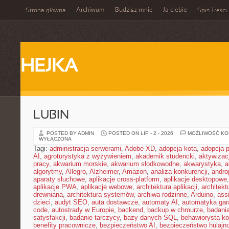
Archiwum
Budzisz mnie
Ja ciebie
Strona główna
Spis Treści
HEJKA
LUBIN
POSTED BY ADMIN
POSTED ON LIP - 2 - 2026
MOŻLIWOŚĆ K
WYŁĄCZONA
Tagi:
administracja serwerami
,
Adobe XD
,
adopcja kota
,
adopcja 
AI
,
agroturystyka z wyżywieniem
,
akademik studencki
,
aktywizac
pracy
,
akwarium morskie
,
akwarium słodkowodne
,
akwarystyka
,
a
algorytmy
,
Allegro
,
Alzheimer
,
Amazon
,
analiza konkurencji
,
andro
aparaty słuchowe
,
aplikacje cross-platform
,
aplikacje desktopowe
aplikacje PWA
,
aplikacje webowe
,
architektura aplikacji
,
architekt
drewniana
,
architektura systemów
,
archiwa rodzinne
,
Arduino
,
ass
dzieci
,
audyt SEO
,
auta dostawcze
,
automaty AI
,
automatyka ga
code
,
autostrady w Europie
,
backend
,
backup w chmurze
,
badania
satysfakcji
,
badanie tarczycy
,
bazy danych SQL
,
behawiorysta k
benefity pracownicze
,
bezpieczeństwo AI
,
bezpieczeństwo hulajno