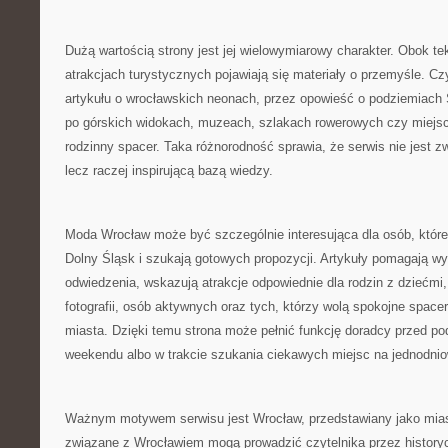
Dużą wartością strony jest jej wielowymiarowy charakter. Obok te
atrakcjach turystycznych pojawiają się materiały o przemyśle. Cz
artykułu o wrocławskich neonach, przez opowieść o podziemiach 
po górskich widokach, muzeach, szlakach rowerowych czy miejs
rodzinny spacer. Taka różnorodność sprawia, że serwis nie jest z
lecz raczej inspirującą bazą wiedzy.
Moda Wrocław może być szczególnie interesująca dla osób, które 
Dolny Śląsk i szukają gotowych propozycji. Artykuły pomagają wy
odwiedzenia, wskazują atrakcje odpowiednie dla rodzin z dziećmi, 
fotografii, osób aktywnych oraz tych, którzy wolą spokojne space
miasta. Dzięki temu strona może pełnić funkcję doradcy przed p
weekendu albo w trakcie szukania ciekawych miejsc na jednodni
Ważnym motywem serwisu jest Wrocław, przedstawiany jako miasto
związane z Wrocławiem mogą prowadzić czytelnika przez historyc