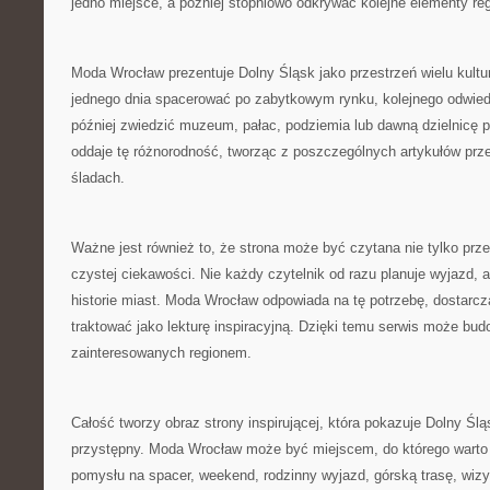
jedno miejsce, a później stopniowo odkrywać kolejne elementy re
Moda Wrocław prezentuje Dolny Śląsk jako przestrzeń wielu kultu
jednego dnia spacerować po zabytkowym rynku, kolejnego odwied
później zwiedzić muzeum, pałac, podziemia lub dawną dzielnicę 
oddaje tę różnorodność, tworząc z poszczególnych artykułów prz
śladach.
Ważne jest również to, że strona może być czytana nie tylko prze
czystej ciekawości. Nie każdy czytelnik od razu planuje wyjazd, 
historie miast. Moda Wrocław odpowiada na tę potrzebę, dostarcz
traktować jako lekturę inspiracyjną. Dzięki temu serwis może bu
zainteresowanych regionem.
Całość tworzy obraz strony inspirującej, która pokazuje Dolny Ślą
przystępny. Moda Wrocław może być miejscem, do którego warto
pomysłu na spacer, weekend, rodzinny wyjazd, górską trasę, wi