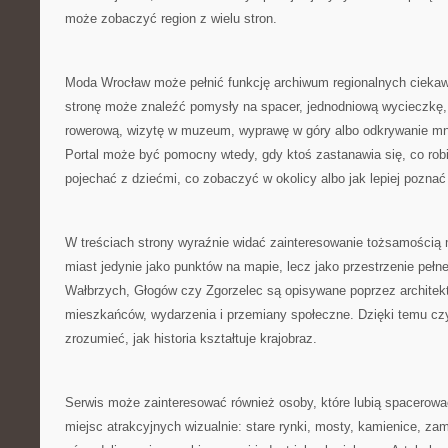
może zobaczyć region z wielu stron.
Moda Wrocław może pełnić funkcję archiwum regionalnych cieka
stronę może znaleźć pomysły na spacer, jednodniową wycieczkę,
rowerową, wizytę w muzeum, wyprawę w góry albo odkrywanie mn
Portal może być pomocny wtedy, gdy ktoś zastanawia się, co robi
pojechać z dziećmi, co zobaczyć w okolicy albo jak lepiej poznać
W treściach strony wyraźnie widać zainteresowanie tożsamością mi
miast jedynie jako punktów na mapie, lecz jako przestrzenie pełn
Wałbrzych, Głogów czy Zgorzelec są opisywane poprzez architektur
mieszkańców, wydarzenia i przemiany społeczne. Dzięki temu czy
zrozumieć, jak historia kształtuje krajobraz.
Serwis może zainteresować również osoby, które lubią spacerować
miejsc atrakcyjnych wizualnie: stare rynki, mosty, kamienice, za