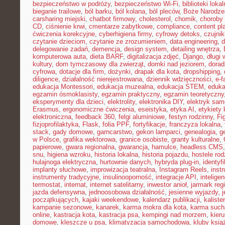
bezpieczeństwo w podróży
,
bezpieczeństwo Wi-Fi
,
biblioteki loka
bieganie trailowe
,
ból barku
,
ból kolana
,
ból pleców
,
Boże Narodze
carsharing miejski
,
chatbot firmowy
,
cholesterol
,
chomik
,
choroby
CD
,
ciśnienie krwi
,
cmentarze zabytkowe
,
compliance
,
content pl
ćwiczenia korekcyjne
,
cyberhigiena firmy
,
cyfrowy detoks
,
czujnik
czytanie dzieciom
,
czytanie ze zrozumieniem
,
data engineering
,
d
delegowanie zadań
,
demencja
,
design system
,
detailing wnętrza
,
komputerowa auta
,
dieta BARF
,
digitalizacja zdjęć
,
Django
,
długi
kultury
,
dom tymczasowy dla zwierząt
,
domki nad jeziorem
,
dora
cyfrowa
,
dotacje dla firm
,
dożynki
,
drapak dla kota
,
dropshipping
,
diligence
,
działalność nierejestrowana
,
dziennik wdzięczności
,
e-f
edukacja Montessori
,
edukacja muzealna
,
edukacja STEM
,
eduka
egzamin ósmoklasisty
,
egzamin praktyczny
,
egzamin teoretyczny
eksperymenty dla dzieci
,
elektrolity
,
elektronika DIY
,
elektryk sa
Erasmus
,
ergonomiczne ćwiczenia
,
eseistyka
,
etyka AI
,
etykiety 
elektroniczna
,
feedback 360
,
felgi aluminiowe
,
festyn rodzinny
,
Fi
fizjoprofilaktyka
,
Flask
,
folia PPF
,
fortyfikacje
,
franczyza lokalna
,
stack
,
gady domowe
,
garncarstwo
,
gekon lamparci
,
genealogia
,
g
w Polsce
,
grafika wektorowa
,
granice osobiste
,
granty kulturalne
,
papierowe
,
gwara regionalna
,
gwarancja
,
hamulce
,
headless CMS
snu
,
higiena wzroku
,
historia lokalna
,
historia pojazdu
,
hostele rod
hulajnoga elektryczna
,
hurtownie danych
,
hybryda plug-in
,
identyf
implanty słuchowe
,
improwizacja teatralna
,
Instagram Reels
,
inst
instrumenty tradycyjne
,
insulinooporność
,
integracje API
,
intelige
termostat
,
internat
,
internet satelitarny
,
inwestor anioł
,
jarmark reg
jazda defensywna
,
jednoosobowa działalność
,
jesienne wyjazdy
,
j
początkujących
,
kajaki weekendowe
,
kalendarz publikacji
,
kaliste
kampanie sezonowe
,
kanarek
,
karma mokra dla kota
,
karma such
online
,
kastracja kota
,
kastracja psa
,
kempingi nad morzem
,
kieru
domowe
,
kleszcze u psa
,
klimatyzacja samochodowa
,
kluby ksią