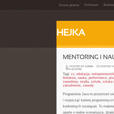
Archiwum
Budzis
Strona główna
HEJKA
MENTORING I N
POSTED BY ADMIN
POSTED ON
WYŁĄCZONA
Tagi:
cv
,
edukacja
,
entrepreneursh
literatura
,
nauka
,
performance
,
pis
zawodowy
,
studia
,
szkoła
,
sztuka
zatrudnienie
,
zawody
Programista Java to przestrzeń s
i rozpocząć karierę programistyczną
konkretnych rozwiązań. To materia
oparte o realne scenariusze, dzięki