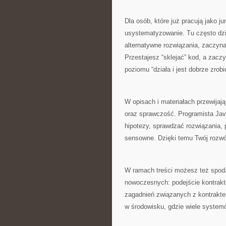
Dla osób, które już pracują jako j
usystematyzowanie. Tu często dzie
alternatywne rozwiązania, zaczyn
Przestajesz “sklejać” kod, a zaczy
poziomu “działa i jest dobrze zrobi
W opisach i materiałach przewijaj
oraz sprawczość. Programista Java
hipotezy, sprawdzać rozwiązania, p
sensowne. Dzięki temu Twój rozwój
W ramach treści możesz też spod
nowoczesnych: podejście kontrakt
zagadnień związanych z kontraktem.
w środowisku, gdzie wiele syste