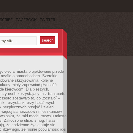
SCRIBE
FACEBOOK
TWITTER
ęciolecia miasta projektowano przede
 myślą o samochodach. Szerokie
budowane skrzyżowania, kolejne
stakady miały zapewniać płynność
dę kierowcom. Dla pieszych,
czy osób korzystających z transportu
często zostawało to, co „zostało” –
iki, przystanki przy hałaśliwych
k bezpiecznych przejść i zieleni.
az więcej samorządów i mieszkańców
wniosku, że taki model rozwoju miasta
ł. Zatłoczone ulice, smog, hałas i
ają, że codzienne życie staje się
ic dziwnego, że rośnie popularność idei