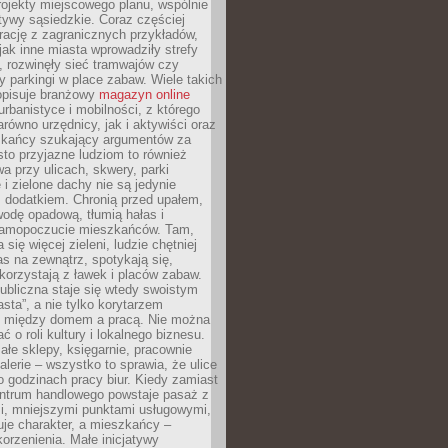
ojekty miejscowego planu, wspólnie
atywy sąsiedzkie. Coraz częściej
irację z zagranicznych przykładów,
jak inne miasta wprowadziły strefy
, rozwinęły sieć tramwajów czy
ły parkingi w place zabaw. Wiele takich
opisuje branżowy
magazyn online
rbanistyce i mobilności, z którego
arówno urzędnicy, jak i aktywiści oraz
zkańcy szukający argumentów za
to przyjazne ludziom to również
wa przy ulicach, skwery, parki
i zielone dachy nie są jedynie
 dodatkiem. Chronią przed upałem,
odę opadową, tłumią hałas i
samopoczucie mieszkańców. Tam,
 się więcej zieleni, ludzie chętniej
s na zewnątrz, spotykają się,
korzystają z ławek i placów zabaw.
ubliczna staje się wtedy swoistym
sta”, a nie tylko korytarzem
 między domem a pracą. Nie można
ć o roli kultury i lokalnego biznesu.
ałe sklepy, księgarnie, pracownie
galerie – wszystko to sprawia, że ulice
o godzinach pracy biur. Kiedy zamiast
entrum handlowego powstaje pasaż z
i, mniejszymi punktami usługowymi,
je charakter, a mieszkańcy –
orzenienia. Małe inicjatywy