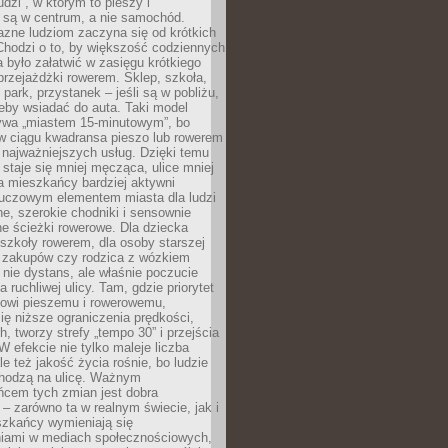
udzi”, w którym to pieszy i
 są w centrum, a nie samochód.
azne ludziom zaczyna się od krótkich
Chodzi o to, by większość codziennych
było załatwić w zasięgu krótkiego
przejażdżki rowerem. Sklep, szkoła,
 park, przystanek – jeśli są w pobliżu,
eby wsiadać do auta. Taki model
wa „miastem 15-minutowym”, bo
 w ciągu kwadransa pieszo lub rowerem
najważniejszych usług. Dzięki temu
staje się mniej męcząca, ulice mniej
a mieszkańcy bardziej aktywni
Kluczowym elementem miasta dla ludzi
e, szerokie chodniki i sensownie
e ścieżki rowerowe. Dla dziecka
szkoły rowerem, dla osoby starszej
z zakupów czy rodzica z wózkiem
 nie dystans, ale właśnie poczucie
 ruchliwej ulicy. Tam, gdzie priorytet
howi pieszemu i rowerowemu,
ę niższe ograniczenia prędkości,
h, tworzy strefy „tempo 30” i przejścia
W efekcie nie tylko maleje liczba
e też jakość życia rośnie, bo ludzie
chodzą na ulicę. Ważnym
ńcem tych zmian jest dobra
– zarówno ta w realnym świecie, jak i
szkańcy wymieniają się
iami w mediach społecznościowych,