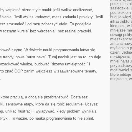
poczucie zak
sąsiedzkie, 
by wspierać różne style nauki: jeśli wolisz analizować,
pod blokiem
nienia. Jeśli wolisz kodować, masz zadania i projekty. Jeśli
budują więzi
infrastruktur
esz zrozumieć i od razu zobaczyć efekt. To podejście
kierunek, w 
mniejsze mi
iecznym kursie” bez wdrożenia i bez realnej praktyki.
odwagi polit
mieszkańcam
zmiana nawy
myślenia o p
ować rutynę. W świecie nauki programowania łatwo się
dzień. Jedna
rozwiązania,
 trendy, nowe “must have”. Tutaj nacisk jest na to, co daje
mniej hałasu
orządkować wiedzę, budować “drzewo umiejętności” i
przypadkowy
możliwości 
arto znać OOP zanim wejdziesz w zaawansowane tematy.
które oddaje
.
miejscem, w 
 które pracują, a chcą się przebranżowić. Dostajesz
ki, sensowne etapy, które da się robić regularnie. Uczysz
p, unikać frustracji i wyłapywać, kiedy problem wynika z
aktyki. To ważne, bo nauka programowania to nie sprint,