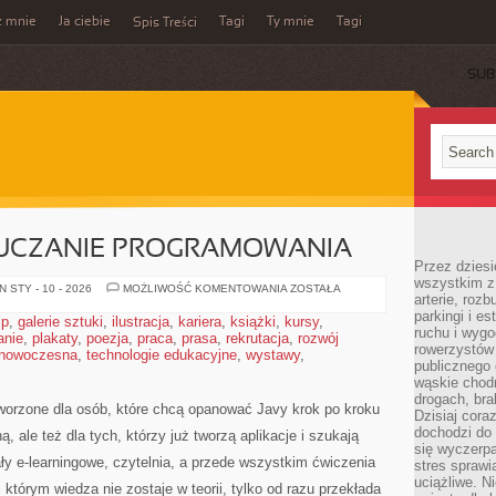
z mnie
Ja ciebie
Tagi
Ty mnie
Tagi
Spis Treści
SUB
AUCZANIE PROGRAMOWANIA
Przez dziesi
wszystkim z
MENTORING
 STY - 10 - 2026
MOŻLIWOŚĆ KOMENTOWANIA
ZOSTAŁA
arterie, roz
I
NAUCZANIE
parkingi i e
ip
,
galerie sztuki
,
ilustracja
,
kariera
,
książki
,
kursy
,
PROGRAMOWANIA
ruchu i wygo
anie
,
plakaty
,
poezja
,
praca
,
prasa
,
rekrutacja
,
rozwój
rowerzystów 
 nowoczesna
,
technologie edukacyjne
,
wystawy
,
publicznego 
wąskie chodn
drogach, bra
tworzone dla osób, które chcą opanować Javy krok po kroku
Dzisiaj cor
dochodzi do 
, ale też dla tych, którzy już tworzą aplikacje i szukają
się wyczerpa
ły e-learningowe, czytelnia, a przede wszystkim ćwiczenia
stres sprawi
uciążliwe. N
 którym wiedza nie zostaje w teorii, tylko od razu przekłada