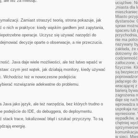
j, ale też za miesiąc.
uciążliwe. N
„miasta dla l
mieszkaniec
Miasto przyj
malizacji. Zamiast straszyć teorią, strona pokazuje, jak
dystansów. 
spraw można 
 o nich w praktyce: kiedy wąskim gardłem jest zapytania,
spaceru lub 
iepotrzebne operacje. Uczysz się używać narzędzi do
przychodnia,
nie ma potrz
podejmować decyzje oparte o obserwacje, a nie przeczucia.
nazywany by
zakłada, że
dotrzemy do 
codzienność 
ność. Java daje wiele możliwości, ale też łatwo wpaść w
zatłoczone, 
fizycznie. 
staw: czym jest wątek, jak działają monitory, kiedy używać
są bezpieczn
poprowadzon
ck. Wchodzisz też w nowoczesne podejścia:
jadącego do 
wybierać rozwiązanie adekwatne do problemu.
wracającej 
barierą bywa
zagrożenia na
daje się ruc
 Java jako język, ale też narzędzia, bez których trudno o
wprowadza si
uspokaja ruc
ne podejście do IDE, do debuggera, do deploymentu.
wyniesione. 
wypadków, al
ć stack trace, lokalizować błąd i szukać przyczyny. To są
chętniej wy
ędzają energię.
sprzymierze
komunikacja 
w sieci. Mie