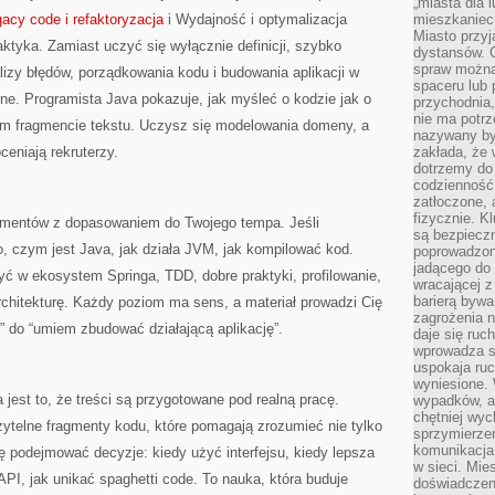
„miasta dla l
acy code i refaktoryzacja
i Wydajność i optymalizacja
mieszkaniec
Miasto przyj
aktyka. Zamiast uczyć się wyłącznie definicji, szybko
dystansów. 
spraw można 
lizy błędów, porządkowania kodu i budowania aplikacji w
spaceru lub 
ne. Programista Java pokazuje, jak myśleć o kodzie jak o
przychodnia,
nie ma potrz
wym fragmencie tekstu. Uczysz się modelowania domeny, a
nazywany by
ceniają rekruterzy.
zakłada, że
dotrzemy do 
codzienność 
zatłoczone, 
fizycznie. 
damentów z dopasowaniem do Twojego tempa. Jeśli
są bezpieczn
o, czym jest Java, jak działa JVM, jak kompilować kod.
poprowadzon
jadącego do 
yć w ekosystem Springa, TDD, dobre praktyki, profilowanie,
wracającej 
barierą bywa
chitekturę. Każdy poziom ma sens, a materiał prowadzi Cię
zagrożenia na
” do “umiem zbudować działającą aplikację”.
daje się ruc
wprowadza si
uspokaja ruc
wyniesione. 
jest to, że treści są przygotowane pod realną pracę.
wypadków, al
chętniej wy
zytelne fragmenty kodu, które pomagają zrozumieć nie tylko
sprzymierze
komunikacja 
ię podejmować decyzje: kiedy użyć interfejsu, kiedy lepsza
w sieci. Mie
API, jak unikać spaghetti code. To nauka, która buduje
doświadczen