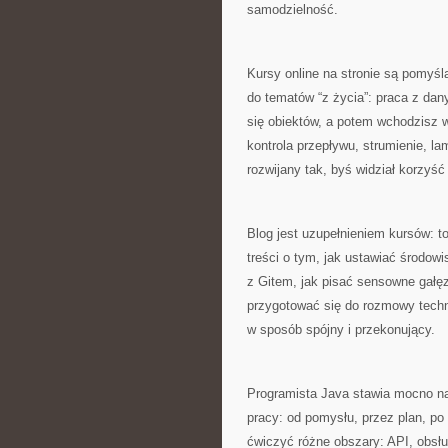
samodzielność.
Kursy online na stronie są pomyśl
do tematów “z życia”: praca z dan
się obiektów, a potem wchodzisz w
kontrola przepływu, strumienie, la
rozwijany tak, byś widział korzyść
Blog jest uzupełnieniem kursów: to
treści o tym, jak ustawiać środow
z Gitem, jak pisać sensowne gałęzi
przygotować się do rozmowy techni
w sposób spójny i przekonujący.
Programista Java stawia mocno na 
pracy: od pomysłu, przez plan, po 
ćwiczyć różne obszary: API, obsłu