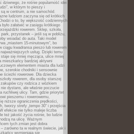
ic dziwnego, że rośnie popularność idei
udzi”, w którym to pieszy i
 są w centrum, a nie samochód.
azne ludziom zaczyna się od krótkich
Chodzi o to, by większość codziennych
było załatwić w zasięgu krótkiego
przejażdżki rowerem. Sklep, szkoła,
 park, przystanek – jeśli są w pobliżu,
eby wsiadać do auta. Taki model
wa „miastem 15-minutowym”, bo
 w ciągu kwadransa pieszo lub rowerem
najważniejszych usług. Dzięki temu
staje się mniej męcząca, ulice mniej
a mieszkańcy bardziej aktywni
Kluczowym elementem miasta dla ludzi
e, szerokie chodniki i sensownie
e ścieżki rowerowe. Dla dziecka
szkoły rowerem, dla osoby starszej
z zakupów czy rodzica z wózkiem
 nie dystans, ale właśnie poczucie
 ruchliwej ulicy. Tam, gdzie priorytet
howi pieszemu i rowerowemu,
ę niższe ograniczenia prędkości,
h, tworzy strefy „tempo 30” i przejścia
W efekcie nie tylko maleje liczba
e też jakość życia rośnie, bo ludzie
chodzą na ulicę. Ważnym
ńcem tych zmian jest dobra
– zarówno ta w realnym świecie, jak i
szkańcy wymieniają się