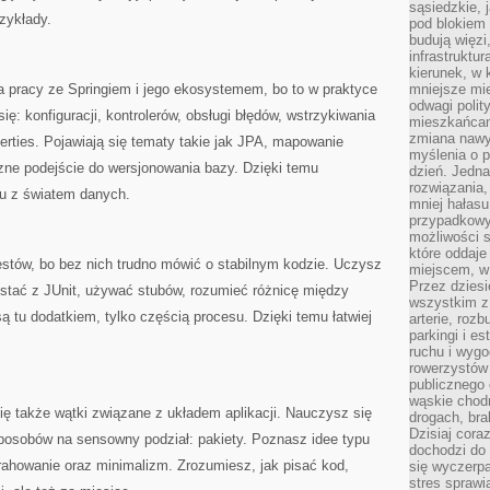
sąsiedzkie, 
zykłady.
pod blokiem
budują więzi
infrastruktur
kierunek, w 
pracy ze Springiem i jego ekosystemem, bo to w praktyce
mniejsze mi
odwagi polit
ię: konfiguracji, kontrolerów, obsługi błędów, wstrzykiwania
mieszkańcam
zmiana nawy
perties. Pojawiają się tematy takie jak JPA, mapowanie
myślenia o p
yczne podejście do wersjonowania bazy. Dzięki temu
dzień. Jedna
rozwiązania,
du z światem danych.
mniej hałasu
przypadkowy
możliwości 
które oddaje
estów, bo bez nich trudno mówić o stabilnym kodzie. Uczysz
miejscem, w 
Przez dziesi
ystać z JUnit, używać stubów, rozumieć różnicę między
wszystkim z
są tu dodatkiem, tylko częścią procesu. Dzięki temu łatwiej
arterie, roz
parkingi i e
.
ruchu i wygo
rowerzystów 
publicznego 
wąskie chodn
się także wątki związane z układem aplikacji. Nauczysz się
drogach, bra
Dzisiaj cor
posobów na sensowny podział: pakiety. Poznasz idee typu
dochodzi do 
ahowanie oraz minimalizm. Zrozumiesz, jak pisać kod,
się wyczerpa
stres sprawi