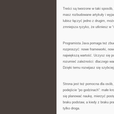
Treści są tworzone w taki sposób, 
masz rozbudowane artykuły i wyjaś
lubisz łączyć jedno z drugim, moż
zmniejsza ryzyko, że utkniesz w “w
Programista Java pomaga też zbud
rozproszyć: nowe frameworki, nowe
największą wartość. Uczysz się p
rozumieć zależności: dlaczego w
Dzięki temu rozwijasz się szybciej
Strona jest też pomocna dla osób,
podejście “po godzinach”: małe kro
się planować naukę, mierzyć postę
braku podstaw, a kiedy z braku pr
tylko droga.