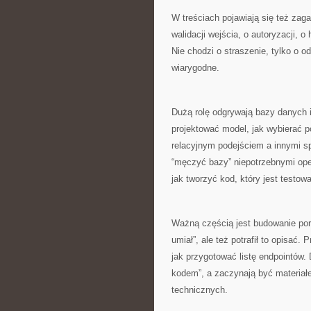
W treściach pojawiają się też za
walidacji wejścia, o autoryzacji,
Nie chodzi o straszenie, tylko o o
wiarygodne.
Dużą rolę odgrywają bazy danych i
projektować model, jak wybierać p
relacyjnym podejściem a innymi s
“męczyć bazy” niepotrzebnymi oper
jak tworzyć kod, który jest testowa
Ważną częścią jest budowanie portf
umiał”, ale też potrafił to opisać
jak przygotować listę endpointów. 
kodem”, a zaczynają być materiał
technicznych.