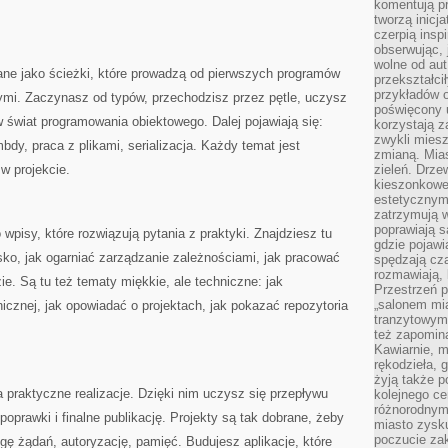
komentują pr
tworzą inicj
czerpią insp
obserwując, 
wolne od aut
ane jako ścieżki, które prowadzą od pierwszych programów
przekształci
przykładów 
ymi. Zaczynasz od typów, przechodzisz przez pętle, uczysz
poświęcony u
 świat programowania obiektowego. Dalej pojawiają się:
korzystają z
zwykli mies
mbdy, praca z plikami, serializacja. Każdy temat jest
zmianą. Mias
 w projekcie.
zieleń. Drze
kieszonkowe 
estetycznym
zatrzymują w
poprawiają 
 wpisy, które rozwiązują pytania z praktyki. Znajdziesz tu
gdzie pojawia
isko, jak ogarniać zarządzanie zależnościami, jak pracować
spędzają cza
rozmawiają, 
e. Są tu też tematy miękkie, ale techniczne: jak
Przestrzeń p
„salonem mia
cznej, jak opowiadać o projektach, jak pokazać repozytoria
tranzytowym
też zapomina
Kawiarnie, m
rękodzieła, 
żyją także p
praktyczne realizacje. Dzięki nim uczysz się przepływu
kolejnego c
różnorodnym
poprawki i finalne publikację. Projekty są tak dobrane, żeby
miasto zysku
poczucie zak
gę żądań, autoryzację, pamięć. Budujesz aplikacje, które