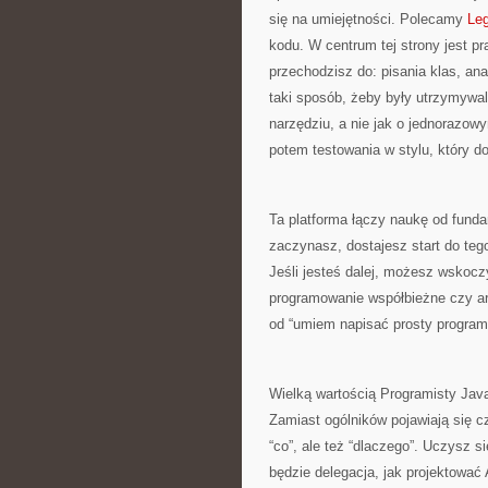
się na umiejętności. Polecamy
Leg
kodu. W centrum tej strony jest pr
przechodzisz do: pisania klas, ana
taki sposób, żeby były utrzymywal
narzędziu, a nie jak o jednorazo
potem testowania w stylu, który do
Ta platforma łączy naukę od fun
zaczynasz, dostajesz start do teg
Jeśli jesteś dalej, możesz wskocz
programowanie współbieżne czy ar
od “umiem napisać prosty program
Wielką wartością Programisty Java 
Zamiast ogólników pojawiają się c
“co”, ale też “dlaczego”. Uczysz s
będzie delegacja, jak projektować 