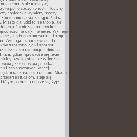
orzenienia. Małe inicjatywy
jak wspólne sadzenie roślin, festyny
 czy sąsiedzkie wymiany rzeczy,
, których nie da się zastąpić żadną
ą. Miasto dla ludzi to nie utopia, ale
którym już podążają metropolie i
ejscowości na całym świecie. Wymaga
ycznej, mądrego planowania i dialogu z
i. Wymaga też cierpliwości, bo
ków transportowych i sposobu
rzestrzeni nie następuje z dnia na
k tam, gdzie wprowadza się takie
 efekty szybko stają się widoczne:
, więcej zieleni, więcej spotkań
ch i zaplanowanych, więcej
spędzania czasu poza domem. Miasto,
 przestrzeń ludziom, staje się
którym po prostu dobrze się żyje.