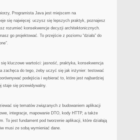
uniorzy, Programista Java jest miejscem na
je się najwięcej: uczysz się lepszych praktyk, poznajesz
asz rozumieć konsekwencje decyzji architektonicznych.
nasz go projektować. To przejście z poziomu “działa” do
one”.
ą się kluczowe wartości: jasność, praktyka, konsekwencja
 zachęca do tego, żeby uczyć się jak inżynier: testować
orównywać podejścia i wybierać to, które jest najbardziej
 staje się przewidywalny.
ziewać się tematów związanych z budowaniem aplikacji
owe, integracje, mapowanie DTO, kody HTTP, a także
 To jest fundament pod tworzenie aplikacji, które działają
mów musi ze sobą wymieniać dane.