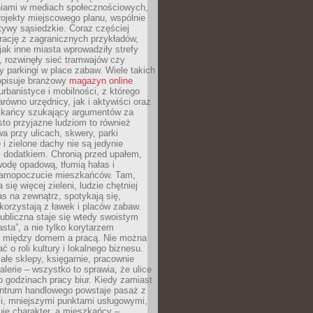
iami w mediach społecznościowych,
ojekty miejscowego planu, wspólnie
atywy sąsiedzkie. Coraz częściej
irację z zagranicznych przykładów,
jak inne miasta wprowadziły strefy
, rozwinęły sieć tramwajów czy
ły parkingi w place zabaw. Wiele takich
opisuje branżowy
magazyn online
rbanistyce i mobilności, z którego
arówno urzędnicy, jak i aktywiści oraz
zkańcy szukający argumentów za
to przyjazne ludziom to również
wa przy ulicach, skwery, parki
i zielone dachy nie są jedynie
 dodatkiem. Chronią przed upałem,
odę opadową, tłumią hałas i
samopoczucie mieszkańców. Tam,
 się więcej zieleni, ludzie chętniej
s na zewnątrz, spotykają się,
korzystają z ławek i placów zabaw.
ubliczna staje się wtedy swoistym
sta”, a nie tylko korytarzem
 między domem a pracą. Nie można
ć o roli kultury i lokalnego biznesu.
ałe sklepy, księgarnie, pracownie
galerie – wszystko to sprawia, że ulice
o godzinach pracy biur. Kiedy zamiast
entrum handlowego powstaje pasaż z
i, mniejszymi punktami usługowymi,
je charakter, a mieszkańcy –