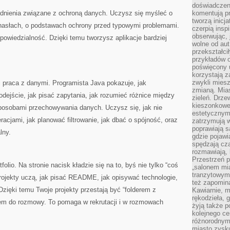
doświadczen
gadnienia związane z ochroną danych. Uczysz się myśleć o
komentują pr
tworzą inicj
 o hasłach, o podstawach ochrony przed typowymi problemami.
czerpią insp
obserwując, 
dpowiedzialność. Dzięki temu tworzysz aplikacje bardziej
wolne od aut
przekształci
przykładów 
poświęcony u
korzystają z
zwykli mies
 praca z danymi. Programista Java pokazuje, jak
zmianą. Mias
odejście, jak pisać zapytania, jak rozumieć różnice między
zieleń. Drze
kieszonkowe 
posobami przechowywania danych. Uczysz się, jak nie
estetycznym
acjami, jak planować filtrowanie, jak dbać o spójność, oraz
zatrzymują w
poprawiają 
lny.
gdzie pojawia
spędzają cza
rozmawiają, 
Przestrzeń p
olio. Na stronie nacisk kładzie się na to, byś nie tylko “coś
„salonem mia
tranzytowym
. Projekty uczą, jak pisać README, jak opisywać technologie,
też zapomina
Dzięki temu Twoje projekty przestają być “folderem z
Kawiarnie, m
rękodzieła, 
em do rozmowy. To pomaga w rekrutacji i w rozmowach
żyją także p
kolejnego c
różnorodnym
miasto zysku