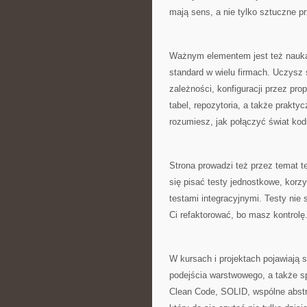
mają sens, a nie tylko sztuczne pr
Ważnym elementem jest też nauka 
standard w wielu firmach. Uczysz s
zależności, konfiguracji przez pro
tabel, repozytoria, a także prakt
rozumiesz, jak połączyć świat ko
Strona prowadzi też przez temat t
się pisać testy jednostkowe, korz
testami integracyjnymi. Testy nie 
Ci refaktorować, bo masz kontrolę
W kursach i projektach pojawiają 
podejścia warstwowego, a także s
Clean Code, SOLID, wspólne abstr