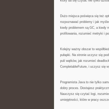
który da się czytać nie tylko dzisia
Dużo miejsca poświęca się też opty
rozpoznawać problemy i jak myśleć
kiedy problemem są GC, a kiedy n
profilowania, rozumieć metryki i 
Kolejny ważny obszar to współbież
pułapki. Na stronie uczysz się pod
puli wątków, jak rozumieć deadlo
CompletableFuture, i uczysz się 
Programista Java to nie tylko sama
dobry proces. Dostajesz praktycz
Nauczysz się czytać logi, rozumie
umiejętności, które w pracy oszcz