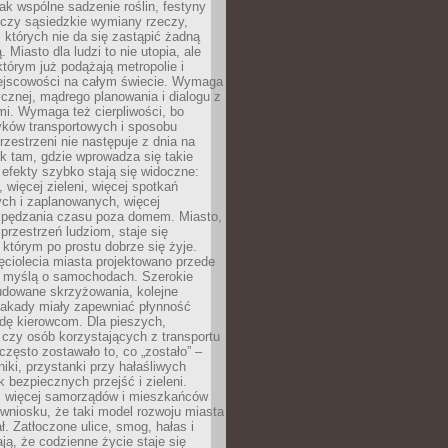
jak wspólne sadzenie roślin, festyny
 czy sąsiedzkie wymiany rzeczy,
, których nie da się zastąpić żadną
ą. Miasto dla ludzi to nie utopia, ale
którym już podążają metropolie i
ejscowości na całym świecie. Wymaga
ycznej, mądrego planowania i dialogu z
i. Wymaga też cierpliwości, bo
ków transportowych i sposobu
rzestrzeni nie następuje z dnia na
k tam, gdzie wprowadza się takie
 efekty szybko stają się widoczne:
, więcej zieleni, więcej spotkań
ch i zaplanowanych, więcej
spędzania czasu poza domem. Miasto,
 przestrzeń ludziom, staje się
którym po prostu dobrze się żyje.
ęciolecia miasta projektowano przede
 myślą o samochodach. Szerokie
budowane skrzyżowania, kolejne
stakady miały zapewniać płynność
dę kierowcom. Dla pieszych,
czy osób korzystających z transportu
często zostawało to, co „zostało” –
iki, przystanki przy hałaśliwych
k bezpiecznych przejść i zieleni.
az więcej samorządów i mieszkańców
wniosku, że taki model rozwoju miasta
ł. Zatłoczone ulice, smog, hałas i
ają, że codzienne życie staje się