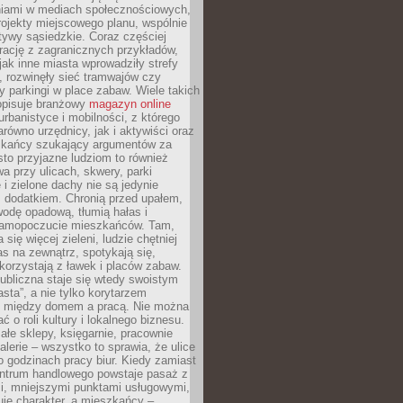
iami w mediach społecznościowych,
ojekty miejscowego planu, wspólnie
atywy sąsiedzkie. Coraz częściej
irację z zagranicznych przykładów,
jak inne miasta wprowadziły strefy
, rozwinęły sieć tramwajów czy
ły parkingi w place zabaw. Wiele takich
opisuje branżowy
magazyn online
rbanistyce i mobilności, z którego
arówno urzędnicy, jak i aktywiści oraz
zkańcy szukający argumentów za
to przyjazne ludziom to również
wa przy ulicach, skwery, parki
i zielone dachy nie są jedynie
 dodatkiem. Chronią przed upałem,
odę opadową, tłumią hałas i
samopoczucie mieszkańców. Tam,
 się więcej zieleni, ludzie chętniej
s na zewnątrz, spotykają się,
korzystają z ławek i placów zabaw.
ubliczna staje się wtedy swoistym
sta”, a nie tylko korytarzem
 między domem a pracą. Nie można
ć o roli kultury i lokalnego biznesu.
ałe sklepy, księgarnie, pracownie
galerie – wszystko to sprawia, że ulice
o godzinach pracy biur. Kiedy zamiast
entrum handlowego powstaje pasaż z
i, mniejszymi punktami usługowymi,
je charakter, a mieszkańcy –