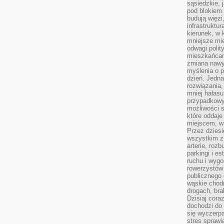
sąsiedzkie, 
pod blokiem
budują więzi
infrastruktur
kierunek, w 
mniejsze mi
odwagi polit
mieszkańcam
zmiana nawy
myślenia o p
dzień. Jedna
rozwiązania,
mniej hałasu
przypadkowy
możliwości 
które oddaje
miejscem, w 
Przez dziesi
wszystkim z
arterie, roz
parkingi i e
ruchu i wygo
rowerzystów 
publicznego 
wąskie chodn
drogach, bra
Dzisiaj cor
dochodzi do 
się wyczerpa
stres sprawi