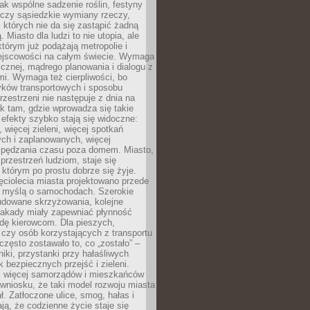
jak wspólne sadzenie roślin, festyny
 czy sąsiedzkie wymiany rzeczy,
, których nie da się zastąpić żadną
ą. Miasto dla ludzi to nie utopia, ale
którym już podążają metropolie i
ejscowości na całym świecie. Wymaga
ycznej, mądrego planowania i dialogu z
i. Wymaga też cierpliwości, bo
ków transportowych i sposobu
rzestrzeni nie następuje z dnia na
k tam, gdzie wprowadza się takie
 efekty szybko stają się widoczne:
, więcej zieleni, więcej spotkań
ch i zaplanowanych, więcej
spędzania czasu poza domem. Miasto,
 przestrzeń ludziom, staje się
którym po prostu dobrze się żyje.
ęciolecia miasta projektowano przede
 myślą o samochodach. Szerokie
budowane skrzyżowania, kolejne
stakady miały zapewniać płynność
dę kierowcom. Dla pieszych,
czy osób korzystających z transportu
często zostawało to, co „zostało” –
iki, przystanki przy hałaśliwych
k bezpiecznych przejść i zieleni.
az więcej samorządów i mieszkańców
wniosku, że taki model rozwoju miasta
ł. Zatłoczone ulice, smog, hałas i
ają, że codzienne życie staje się