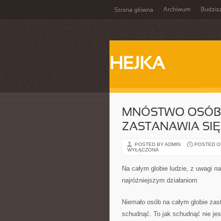
Archiwum
Budzis
Strona główna
HEJKA
MNÓSTWO OSÓB 
ZASTANAWIA SIĘ 
POSTED BY ADMIN
POSTED ON
WYŁĄCZONA
Na całym globie ludzie, z uwagi n
najróżniejszym działaniom
Niemało osób na całym globie zast
schudnąć. To jak schudnąć nie je