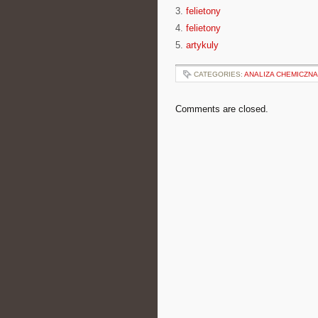
3.
felietony
4.
felietony
5.
artykuly
CATEGORIES:
ANALIZA CHEMICZNA
Comments are closed.