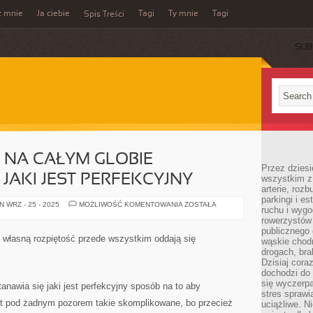
z mnie
Ja ciebie
Tagi
Ty mnie
Tagi
Spis Treści
SUB
NA CAŁYM GLOBIE
Przez dziesi
JAKI JEST PERFEKCYJNY
wszystkim z
arterie, roz
parkingi i e
MNÓSTWO
 WRZ - 25 - 2025
MOŻLIWOŚĆ KOMENTOWANIA
ZOSTAŁA
ruchu i wygo
OSÓB
NA
rowerzystów 
CAŁYM
publicznego 
GLOBIE
a własną rozpiętość przede wszystkim oddają się
wąskie chodn
ZASTANAWIA
SIĘ
drogach, bra
JAKI
Dzisiaj cor
JEST
dochodzi do 
PERFEKCYJNY
się wyczerpa
anawia się jaki jest perfekcyjny sposób na to aby
stres sprawi
st pod żadnym pozorem takie skomplikowane, bo przecież
uciążliwe. N