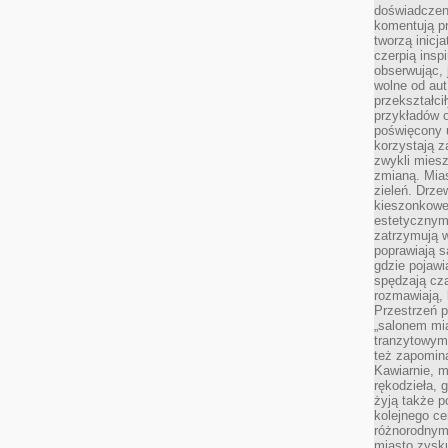
doświadczen
komentują pr
tworzą inicj
czerpią insp
obserwując, 
wolne od aut
przekształci
przykładów 
poświęcony u
korzystają z
zwykli mies
zmianą. Mias
zieleń. Drze
kieszonkowe 
estetycznym
zatrzymują w
poprawiają 
gdzie pojawia
spędzają cza
rozmawiają, 
Przestrzeń p
„salonem mia
tranzytowym
też zapomina
Kawiarnie, m
rękodzieła, 
żyją także p
kolejnego c
różnorodnym
miasto zysku