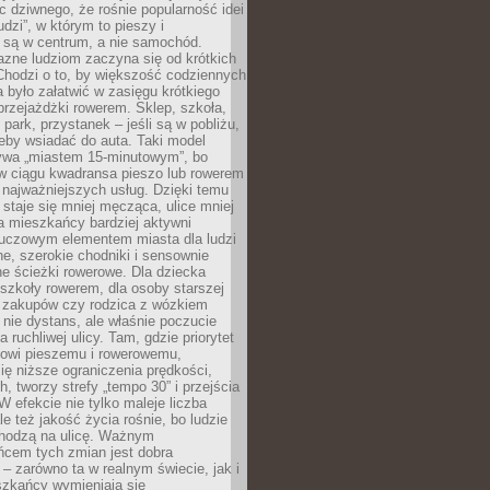
ic dziwnego, że rośnie popularność idei
udzi”, w którym to pieszy i
 są w centrum, a nie samochód.
azne ludziom zaczyna się od krótkich
Chodzi o to, by większość codziennych
było załatwić w zasięgu krótkiego
przejażdżki rowerem. Sklep, szkoła,
 park, przystanek – jeśli są w pobliżu,
eby wsiadać do auta. Taki model
wa „miastem 15-minutowym”, bo
 w ciągu kwadransa pieszo lub rowerem
najważniejszych usług. Dzięki temu
staje się mniej męcząca, ulice mniej
a mieszkańcy bardziej aktywni
Kluczowym elementem miasta dla ludzi
e, szerokie chodniki i sensownie
e ścieżki rowerowe. Dla dziecka
szkoły rowerem, dla osoby starszej
z zakupów czy rodzica z wózkiem
 nie dystans, ale właśnie poczucie
 ruchliwej ulicy. Tam, gdzie priorytet
howi pieszemu i rowerowemu,
ę niższe ograniczenia prędkości,
h, tworzy strefy „tempo 30” i przejścia
W efekcie nie tylko maleje liczba
e też jakość życia rośnie, bo ludzie
chodzą na ulicę. Ważnym
ńcem tych zmian jest dobra
– zarówno ta w realnym świecie, jak i
szkańcy wymieniają się