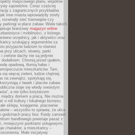
ojekty miejscowego planu, wspólnie
atywy sąsiedzkie. Coraz częściej
irację z zagranicznych przykładów,
jak inne miasta wprowadziły strefy
, rozwinęły sieć tramwajów czy
ły parkingi w place zabaw. Wiele takich
opisuje branżowy
magazyn online
rbanistyce i mobilności, z którego
arówno urzędnicy, jak i aktywiści oraz
zkańcy szukający argumentów za
to przyjazne ludziom to również
wa przy ulicach, skwery, parki
i zielone dachy nie są jedynie
 dodatkiem. Chronią przed upałem,
odę opadową, tłumią hałas i
samopoczucie mieszkańców. Tam,
 się więcej zieleni, ludzie chętniej
s na zewnątrz, spotykają się,
korzystają z ławek i placów zabaw.
ubliczna staje się wtedy swoistym
sta”, a nie tylko korytarzem
 między domem a pracą. Nie można
ć o roli kultury i lokalnego biznesu.
ałe sklepy, księgarnie, pracownie
galerie – wszystko to sprawia, że ulice
o godzinach pracy biur. Kiedy zamiast
entrum handlowego powstaje pasaż z
i, mniejszymi punktami usługowymi,
je charakter, a mieszkańcy –
orzenienia. Małe inicjatywy