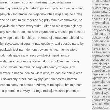
„miasta dla l
wiele i na wielu stronach możemy przeczytać oraz
mieszkaniec
Miasto przyj
iami najróżniejszych metod i przeróżnych tak zwanych diet,
dystansów. 
ędnych kilogramów, co niejednokrotnie wiąże się ze stratą
spraw można 
spaceru lub 
enę no i naturalnie męcząc się przy tym niesamowicie, bo
przychodnia,
 pojawia się przede wszystkim. Mimo to nie w tym sęk aby
nie ma potrz
nazywany by
eby stracić to, co jest nam zbyteczne w sposób po prostu o
zakłada, że
dotrzemy do 
ej w ogóle nic nie robiąc – przetestuj skuteczne tabletki na
codzienność 
by zbyteczne kilogramy nas opuściły, taki sposób na to by
zatłoczone, 
fizycznie. 
ypadkach jest nam demonstrowany w niezmiernie wielu
są bezpieczn
 odchudzające są w rzeczywistości najróżniejsze,
poprowadzon
jadącego do 
 wyłącznie za pomocą brania takich środków, nie mówiąc
wracającej 
barierą bywa
 ilości wcale nie robią niczego ekscentrycznego ,a w
zagrożenia na
w świecie nasza idealna wiara w to, że coś się dzieje oraz
daje się ruc
wprowadza si
ak stworzony przez nas wygląd jest dla nas tak bardzo
uspokaja ruc
zapominamy po prostu o zdrowym rozsądku, brakuje nam
wyniesione. 
wypadków, al
ę na przeróżne chwyty, na tego rodzaju właśnie promocje
chętniej wy
sprzymierze
komunikacja 
w sieci. Mie
doświadczen