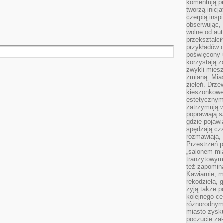
komentują pr
tworzą inicj
czerpią insp
obserwując, 
wolne od aut
przekształci
przykładów 
poświęcony u
korzystają z
zwykli mies
zmianą. Mias
zieleń. Drze
kieszonkowe 
estetycznym
zatrzymują w
poprawiają 
gdzie pojawia
spędzają cza
rozmawiają, 
Przestrzeń p
„salonem mia
tranzytowym
też zapomina
Kawiarnie, m
rękodzieła, 
żyją także p
kolejnego c
różnorodnym
miasto zysku
poczucie zak