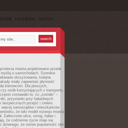
SCRIBE
FACEBOOK
TWITTER
ęciolecia miasta projektowano przede
 myślą o samochodach. Szerokie
budowane skrzyżowania, kolejne
stakady miały zapewniać płynność
dę kierowcom. Dla pieszych,
czy osób korzystających z transportu
często zostawało to, co „zostało” –
iki, przystanki przy hałaśliwych
k bezpiecznych przejść i zieleni.
az więcej samorządów i mieszkańców
wniosku, że taki model rozwoju miasta
ł. Zatłoczone ulice, smog, hałas i
ają, że codzienne życie staje się
ic dziwnego, że rośnie popularność idei