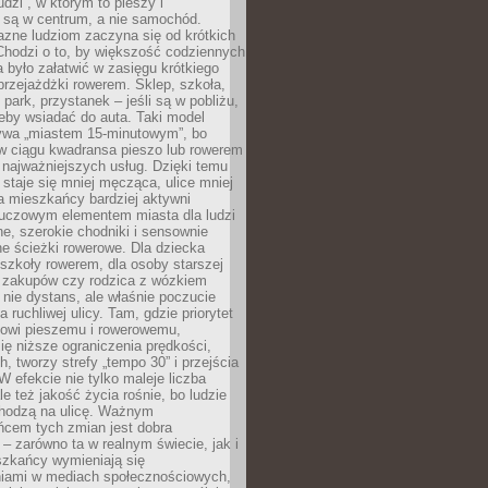
udzi”, w którym to pieszy i
 są w centrum, a nie samochód.
azne ludziom zaczyna się od krótkich
Chodzi o to, by większość codziennych
było załatwić w zasięgu krótkiego
przejażdżki rowerem. Sklep, szkoła,
 park, przystanek – jeśli są w pobliżu,
eby wsiadać do auta. Taki model
wa „miastem 15-minutowym”, bo
 w ciągu kwadransa pieszo lub rowerem
najważniejszych usług. Dzięki temu
staje się mniej męcząca, ulice mniej
a mieszkańcy bardziej aktywni
Kluczowym elementem miasta dla ludzi
e, szerokie chodniki i sensownie
e ścieżki rowerowe. Dla dziecka
szkoły rowerem, dla osoby starszej
z zakupów czy rodzica z wózkiem
 nie dystans, ale właśnie poczucie
 ruchliwej ulicy. Tam, gdzie priorytet
howi pieszemu i rowerowemu,
ę niższe ograniczenia prędkości,
h, tworzy strefy „tempo 30” i przejścia
W efekcie nie tylko maleje liczba
e też jakość życia rośnie, bo ludzie
chodzą na ulicę. Ważnym
ńcem tych zmian jest dobra
– zarówno ta w realnym świecie, jak i
szkańcy wymieniają się
iami w mediach społecznościowych,