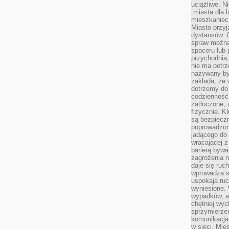
uciążliwe. N
„miasta dla l
mieszkaniec
Miasto przyj
dystansów. 
spraw można 
spaceru lub 
przychodnia,
nie ma potrz
nazywany by
zakłada, że
dotrzemy do 
codzienność 
zatłoczone, 
fizycznie. 
są bezpieczn
poprowadzon
jadącego do 
wracającej 
barierą bywa
zagrożenia na
daje się ruc
wprowadza si
uspokaja ruc
wyniesione. 
wypadków, al
chętniej wy
sprzymierze
komunikacja 
w sieci. Mie