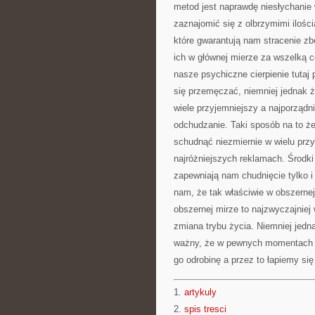
metod jest naprawdę niesłychanie 
zaznajomić się z olbrzymimi ilośc
które gwarantują nam stracenie zb
ich w głównej mierze za wszelką c
nasze psychiczne cierpienie tutaj
się przemęczać, niemniej jednak ż
wiele przyjemniejszy a najporządni
odchudzanie. Taki sposób na to że
schudnąć niezmiernie w wielu prz
najróżniejszych reklamach. Środki
zapewniają nam chudnięcie tylko i
nam, że tak właściwie w obszernej
obszernej mirze to najzwyczajniej 
zmiana trybu życia. Niemniej jedn
ważny, że w pewnych momentach 
go odrobinę a przez to łapiemy si
1.
artykuly
2.
spis tresci