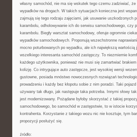
własny samochód, nie ma się wskutek tego czemu zadziwiać, że d
wypadków na drogach. W takich sytuacjach konieczna jest wsparc
zajmują się tego rodzaju zajęciami, jak usuwanie uszkodzonych 
karambolu, odholowywanie ich do serwisu samochodowego, czy 
karambolu. Biegły warsztat samochodowy, oferuje ogromnie ciekaw
wypadków samochodowych. Proponują wszechstronne naprawianie
mocno poturbowanych po wypadku, ale ich największą wartością je
wszelkiego interesanta samochód zastępczy. To niezmiernie komf
każdego użytkownika, ponieważ nie musi się zamartwiać brakiem
kolizję. Co intrygujące auto zastępcze, jest wysokiej wersji woz
gustowne, posiada mnóstwo nowoczesnych rozwiązań technologicz
prowadzeniu i każdy bez kłopotu sobie z nim poradzi. Taki pojaz
używany tak długo, jak następuje taka potrzeba. Innymi słowy tak
jest modernizowany. Pożądane byłoby skorzystać z takiej propozy
samochodowego, bo samochód w zastępstwie, to w istocie korzys
kontrahenta. Korzystanie z takiego wozu nic nie kosztuje, tym bard
propozycji posłużyć się.
źródło: