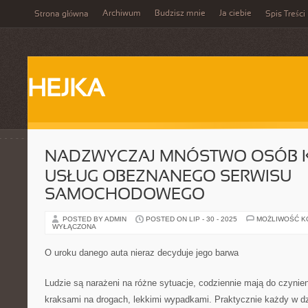
Archiwum
Budzisz mnie
Ja ciebie
Strona główna
Spis Treści
HEJKA
NADZWYCZAJ MNÓSTWO OSÓB 
USŁUG OBEZNANEGO SERWISU
SAMOCHODOWEGO
POSTED BY ADMIN
POSTED ON LIP - 30 - 2025
MOŻLIWOŚĆ 
WYŁĄCZONA
O uroku danego auta nieraz decyduje jego barwa
Ludzie są narażeni na różne sytuacje, codziennie mają do czynien
kraksami na drogach, lekkimi wypadkami. Praktycznie każdy w d