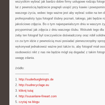
wszystkim wybrać jak bardzo dobre firmy usługowe rodzaju fotogra
lat z pewnością będziecie pragnęli usiąść przy kawie i powspomin
waszego życia, wobec tego ważne jest aby wybrać sobie na ten d
profesjonalisty typu fotograf ślubny poznań, takiego, jaki będzie 
jakościowo zdjęcia. Bo o tym najwspanialszym dniu w waszym życ
przypominać jak zdjęcia z dniu waszego ślubu. Wskutek tego dla k
żeby ten fotograf był rzeczywiście doświadczony oraz robił solidn
co za tym idzie z pewnością musi posiadać pierwszorzędny sprzęt,
wykonywał jednakowoż ważne jest także to, aby fotograf miał o
osobowości nikt z nas nie będzie mógł się dogadać z takim fotogra
uwagę zdania.
źródło:
———————————
1.
http://suderburgbringts.de
2.
http://sudrecyclage.eu
3.
kliknij tutaj
4.
http://susanlane-fineart.com
5.
czytaj na blogu