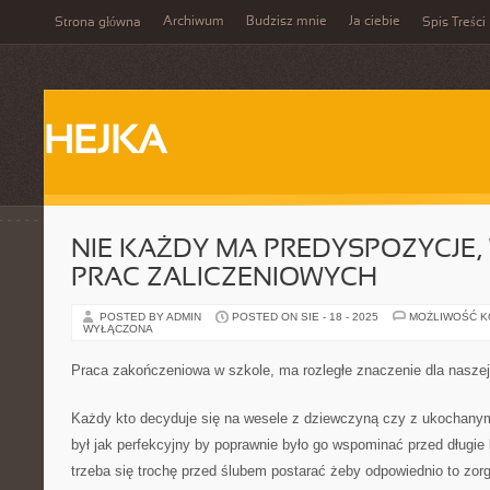
Archiwum
Budzisz mnie
Ja ciebie
Strona główna
Spis Treści
HEJKA
NIE KAŻDY MA PREDYSPOZYCJE, 
PRAC ZALICZENIOWYCH
POSTED BY ADMIN
POSTED ON SIE - 18 - 2025
MOŻLIWOŚĆ 
WYŁĄCZONA
Praca zakończeniowa w szkole, ma rozległe znaczenie dla naszej
Każdy kto decyduje się na wesele z dziewczyną czy z ukochanym
był jak perfekcyjny by poprawnie było go wspominać przed długie 
trzeba się trochę przed ślubem postarać żeby odpowiednio to zor