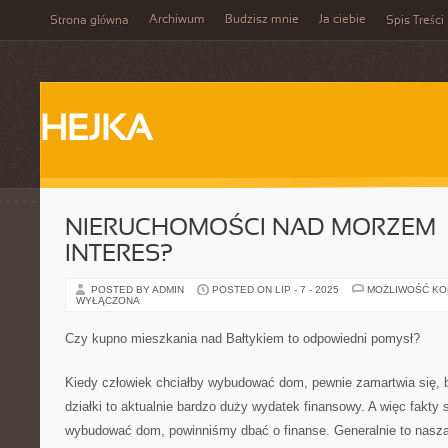
Archiwum
Budzisz mnie
Ja ciebie
Strona główna
Spis Treści
HEJKA
NIERUCHOMOŚCI NAD MORZEM 
INTERES?
POSTED BY ADMIN
POSTED ON LIP - 7 - 2025
MOŻLIWOŚĆ K
WYŁĄCZONA
Czy kupno mieszkania nad Bałtykiem to odpowiedni pomysł?
Kiedy człowiek chciałby wybudować dom, pewnie zamartwia się, 
działki to aktualnie bardzo duży wydatek finansowy. A więc fakty 
wybudować dom, powinniśmy dbać o finanse. Generalnie to nasza sy