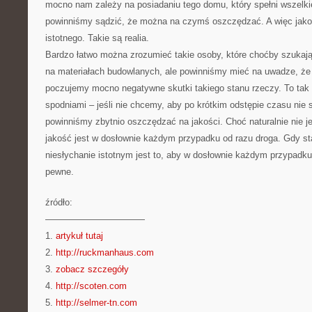
mocno nam zależy na posiadaniu tego domu, który spełni wszelk
powinniśmy sądzić, że można na czymś oszczędzać. A więc jakoś
istotnego. Takie są realia.
Bardzo łatwo można zrozumieć takie osoby, które choćby szukaj
na materiałach budowlanych, ale powinniśmy mieć na uwadze, że 
poczujemy mocno negatywne skutki takiego stanu rzeczy. To tak 
spodniami – jeśli nie chcemy, aby po krótkim odstępie czasu nie st
powinniśmy zbytnio oszczędzać na jakości. Choć naturalnie nie j
jakość jest w dosłownie każdym przypadku od razu droga. Gdy 
niesłychanie istotnym jest to, aby w dosłownie każdym przypadk
pewne.
źródło:
———————————
1.
artykuł tutaj
2.
http://ruckmanhaus.com
3.
zobacz szczegóły
4.
http://scoten.com
5.
http://selmer-tn.com