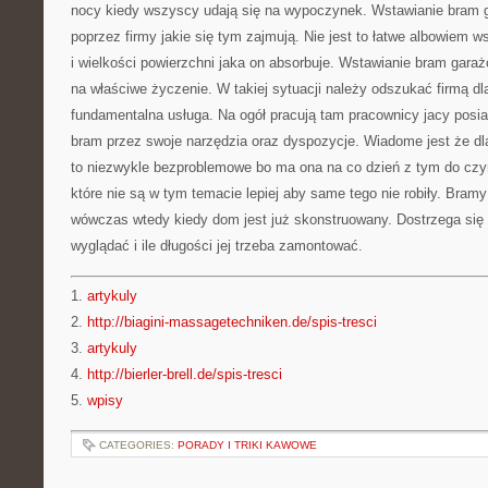
nocy kiedy wszyscy udają się na wypoczynek. Wstawianie bram 
poprzez firmy jakie się tym zajmują. Nie jest to łatwe albowiem 
i wielkości powierzchni jaka on absorbuje. Wstawianie bram gar
na właściwe życzenie. W takiej sytuacji należy odszukać firmą dl
fundamentalna usługa. Na ogół pracują tam pracownicy jacy posia
bram przez swoje narzędzia oraz dyspozycje. Wiadome jest że dla
to niezwykle bezproblemowe bo ma ona na co dzień z tym do czy
które nie są w tym temacie lepiej aby same tego nie robiły. Bra
wówczas wtedy kiedy dom jest już skonstruowany. Dostrzega się
wyglądać i ile długości jej trzeba zamontować.
1.
artykuly
2.
http://biagini-massagetechniken.de/spis-tresci
3.
artykuly
4.
http://bierler-brell.de/spis-tresci
5.
wpisy
CATEGORIES:
PORADY I TRIKI KAWOWE