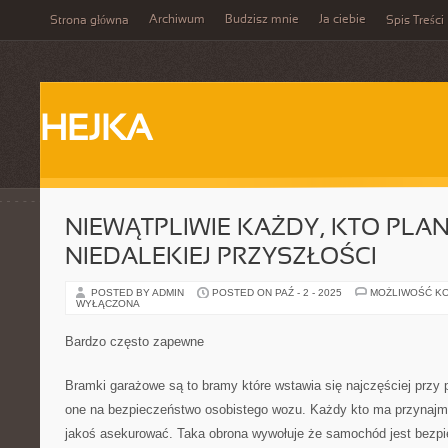
Archiwum
Budzisz mnie
Ja ciebie
Strona główna
Spis Treści
HEJKA
NIEWĄTPLIWIE KAŻDY, KTO PLA
NIEDALEKIEJ PRZYSZŁOŚCI
POSTED BY ADMIN
POSTED ON PAŹ - 2 - 2025
MOŻLIWOŚĆ K
WYŁĄCZONA
Bardzo często zapewne
Bramki garażowe są to bramy które wstawia się najczęściej prz
one na bezpieczeństwo osobistego wozu. Każdy kto ma przynajm
jakoś asekurować. Taka obrona wywołuje że samochód jest bezpi