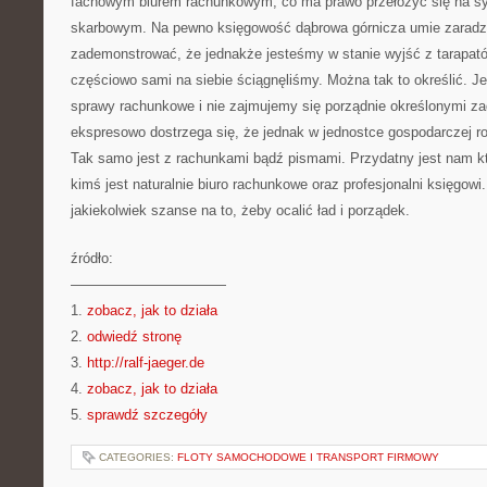
fachowym biurem rachunkowym, co ma prawo przełożyć się na sy
skarbowym. Na pewno księgowość dąbrowa górnicza umie zaradz
zademonstrować, że jednakże jesteśmy w stanie wyjść z tarapatów
częściowo sami na siebie ściągnęliśmy. Można tak to określić. Je
sprawy rachunkowe i nie zajmujemy się porządnie określonymi za
ekspresowo dostrzega się, że jednak w jednostce gospodarczej 
Tak samo jest z rachunkami bądź pismami. Przydatny jest nam kt
kimś jest naturalnie biuro rachunkowe oraz profesjonalni księgo
jakiekolwiek szanse na to, żeby ocalić ład i porządek.
źródło:
———————————
1.
zobacz, jak to działa
2.
odwiedź stronę
3.
http://ralf-jaeger.de
4.
zobacz, jak to działa
5.
sprawdź szczegóły
CATEGORIES:
FLOTY SAMOCHODOWE I TRANSPORT FIRMOWY