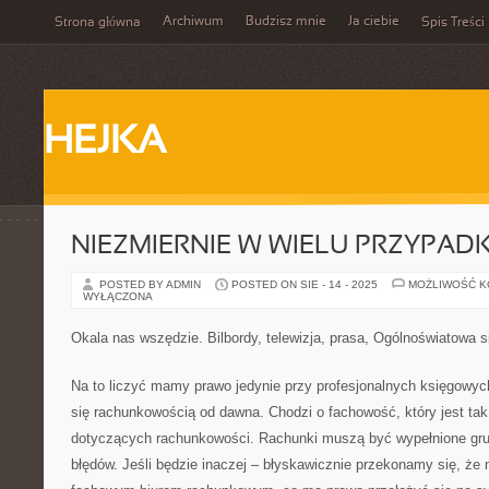
Archiwum
Budzisz mnie
Ja ciebie
Strona główna
Spis Treści
HEJKA
NIEZMIERNIE W WIELU PRZYPAD
POSTED BY ADMIN
POSTED ON SIE - 14 - 2025
MOŻLIWOŚĆ 
WYŁĄCZONA
Okala nas wszędzie. Bilbordy, telewizja, prasa, Ogólnoświatowa s
Na to liczyć mamy prawo jedynie przy profesjonalnych księgowych 
się rachunkowością od dawna. Chodzi o fachowość, który jest tak
dotyczących rachunkowości. Rachunki muszą być wypełnione grun
błędów. Jeśli będzie inaczej – błyskawicznie przekonamy się, że