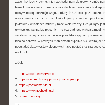
żaden konkretny pomysł nie nadchodzi nam do głowy. Pomóc na
łazienkowe – a na szczęście w miastach jest wiele takich sklepó
opisywane są aranżacje wnętrza różnych łazienek, gdzie można n
wyposażenia oraz urządzenia łazienki jest potrzebne – przetestuj h
jakkolwiek w łazience musimy mieć wiele rzeczy. Decydujący jes
umywalka, wanna lub prysznic. I to bez żadnego wahania musimy
sanitariatów są przeróżne. Sklepy przedstawiają nam przeróżne o
idealne cenowo, w pewnych momentach zupełnie nie. Warto jest pr
pooglądać dużo wystaw sklepowych, aby podjąć słuszną decyzję. 
ubolewali.
źródło:
———————————
1.
https://polskawpraktyce.pl
2.
https://centrumkulturyipromocjigminyglusk.pl
3.
https://portkosmetyki.pl
4.
https://www.medholding.pl
5.
odwiedź witrynę