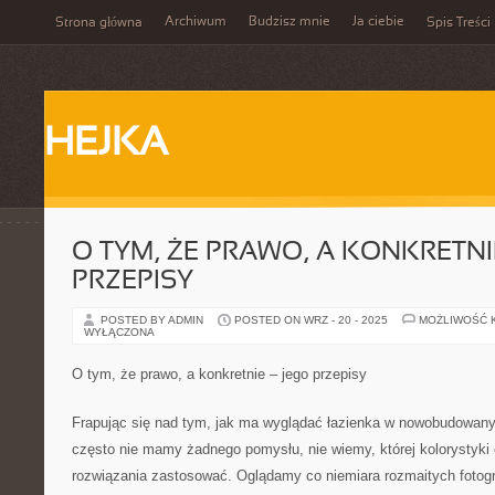
Archiwum
Budzisz mnie
Ja ciebie
Strona główna
Spis Treści
HEJKA
O TYM, ŻE PRAWO, A KONKRETNIE
PRZEPISY
POSTED BY ADMIN
POSTED ON WRZ - 20 - 2025
MOŻLIWOŚĆ 
WYŁĄCZONA
O tym, że prawo, a konkretnie – jego przepisy
Frapując się nad tym, jak ma wyglądać łazienka w nowobudowa
często nie mamy żadnego pomysłu, nie wiemy, której kolorystyki 
rozwiązania zastosować. Oglądamy co niemiara rozmaitych fotogra