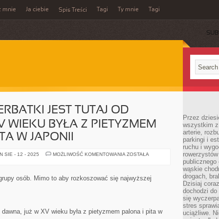
z mnie
Ja ciebie
Tagi
Ty mnie
Tagi
Spis Treści
SUB
ERBATKI JEST TUTAJ OD
Przez dziesi
V WIEKU BYŁA Z PIETYZMEM
wszystkim z
arterie, roz
TA W JAPONII
parkingi i e
ruchu i wygo
rowerzystów 
OBYCZAJ
SIE - 12 - 2025
MOŻLIWOŚĆ KOMENTOWANIA
ZOSTAŁA
PICIA
publicznego 
HERBATKI
wąskie chodn
JEST
TUTAJ
drogach, bra
 grupy osób. Mimo to aby rozkoszować się najwyższej
OD
Dzisiaj cor
DAWNA,
dochodzi do 
JUŻ
W
się wyczerpa
XV
stres sprawi
WIEKU
od dawna, już w XV wieku była z pietyzmem palona i pita w
uciążliwe. N
BYŁA
Z