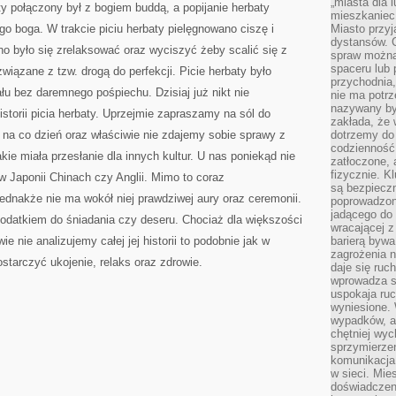
„miasta dla l
ty połączony był z bogiem buddą, a popijanie herbaty
PIETYZMEM
mieszkaniec
PALONA
ego boga. W trakcie piciu herbaty pielęgnowano ciszę i
Miasto przyj
ORAZ
PITA
dystansów. 
W
no było się zrelaksować oraz wyciszyć żeby scalić się z
spraw można 
JAPONII
spaceru lub 
wiązane z tzw. drogą do perfekcji. Picie herbaty było
przychodnia,
łu bez daremnego pośpiechu. Dzisiaj już nikt nie
nie ma potrz
nazywany by
istorii picia herbaty. Uprzejmie zapraszamy na sól do
zakłada, że
 na co dzień oraz właściwie nie zdajemy sobie sprawy z
dotrzemy do 
codzienność 
kie miała przesłanie dla innych kultur. U nas poniekąd nie
zatłoczone, 
fizycznie. 
k w Japonii Chinach czy Anglii. Mimo to coraz
są bezpieczn
Jednakże nie ma wokół niej prawdziwej aury oraz ceremonii.
poprowadzon
jadącego do 
dodatkiem do śniadania czy deseru. Chociaż dla większości
wracającej 
e nie analizujemy całej jej historii to podobnie jak w
barierą bywa
zagrożenia na
starczyć ukojenie, relaks oraz zdrowie.
daje się ruc
wprowadza si
uspokaja ruc
wyniesione. 
wypadków, al
chętniej wy
sprzymierze
komunikacja 
w sieci. Mie
doświadczen