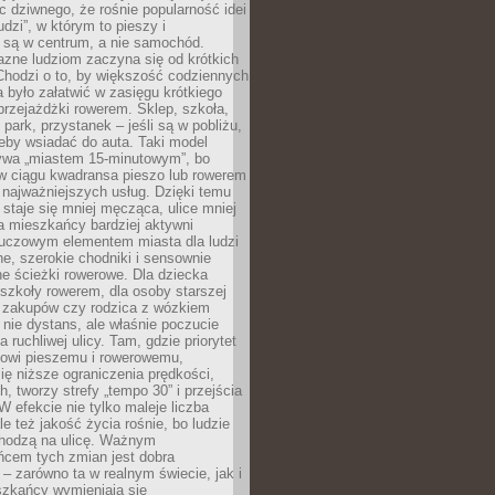
ic dziwnego, że rośnie popularność idei
udzi”, w którym to pieszy i
 są w centrum, a nie samochód.
azne ludziom zaczyna się od krótkich
Chodzi o to, by większość codziennych
było załatwić w zasięgu krótkiego
przejażdżki rowerem. Sklep, szkoła,
 park, przystanek – jeśli są w pobliżu,
eby wsiadać do auta. Taki model
wa „miastem 15-minutowym”, bo
 w ciągu kwadransa pieszo lub rowerem
najważniejszych usług. Dzięki temu
staje się mniej męcząca, ulice mniej
a mieszkańcy bardziej aktywni
Kluczowym elementem miasta dla ludzi
e, szerokie chodniki i sensownie
e ścieżki rowerowe. Dla dziecka
szkoły rowerem, dla osoby starszej
z zakupów czy rodzica z wózkiem
 nie dystans, ale właśnie poczucie
 ruchliwej ulicy. Tam, gdzie priorytet
howi pieszemu i rowerowemu,
ę niższe ograniczenia prędkości,
h, tworzy strefy „tempo 30” i przejścia
W efekcie nie tylko maleje liczba
e też jakość życia rośnie, bo ludzie
chodzą na ulicę. Ważnym
ńcem tych zmian jest dobra
– zarówno ta w realnym świecie, jak i
szkańcy wymieniają się