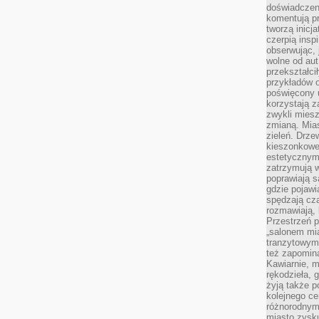
doświadczen
komentują pr
tworzą inicj
czerpią insp
obserwując, 
wolne od aut
przekształci
przykładów 
poświęcony u
korzystają z
zwykli mies
zmianą. Mias
zieleń. Drze
kieszonkowe 
estetycznym
zatrzymują w
poprawiają 
gdzie pojawia
spędzają cza
rozmawiają, 
Przestrzeń p
„salonem mia
tranzytowym
też zapomina
Kawiarnie, m
rękodzieła, 
żyją także p
kolejnego c
różnorodnym
miasto zysku