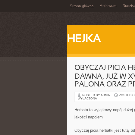
Archiwum
Budzis
Strona główna
HEJKA
OBYCZAJ PICIA H
DAWNA, JUŻ W X
PALONA ORAZ PI
POSTED BY ADMIN
POSTED ON 
WYŁĄCZONA
Herbata to wyjątkowy napój dużej
jakości napojem
Obyczaj picia herbatki jest tutaj 