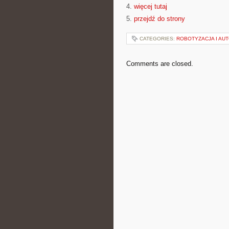
4.
więcej tutaj
5.
przejdź do strony
CATEGORIES:
ROBOTYZACJA I AU
Comments are closed.