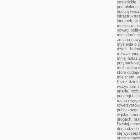
sąsiedzkie, 
pod blokiem
budują więzi
infrastruktur
kierunek, w 
mniejsze mi
odwagi polit
mieszkańcam
zmiana nawy
myślenia o p
dzień. Jedna
rozwiązania,
mniej hałasu
przypadkowy
możliwości 
które oddaje
miejscem, w 
Przez dziesi
wszystkim z
arterie, roz
parkingi i e
ruchu i wygo
rowerzystów 
publicznego 
wąskie chodn
drogach, bra
Dzisiaj cor
dochodzi do 
się wyczerpa
stres sprawi