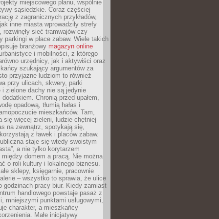
ojekty miejscowego planu, wspólnie
atywy sąsiedzkie. Coraz częściej
irację z zagranicznych przykładów,
jak inne miasta wprowadziły strefy
, rozwinęły sieć tramwajów czy
ły parkingi w place zabaw. Wiele takich
opisuje branżowy
magazyn online
rbanistyce i mobilności, z którego
arówno urzędnicy, jak i aktywiści oraz
zkańcy szukający argumentów za
to przyjazne ludziom to również
wa przy ulicach, skwery, parki
i zielone dachy nie są jedynie
 dodatkiem. Chronią przed upałem,
odę opadową, tłumią hałas i
samopoczucie mieszkańców. Tam,
 się więcej zieleni, ludzie chętniej
s na zewnątrz, spotykają się,
korzystają z ławek i placów zabaw.
ubliczna staje się wtedy swoistym
sta”, a nie tylko korytarzem
 między domem a pracą. Nie można
ć o roli kultury i lokalnego biznesu.
ałe sklepy, księgarnie, pracownie
galerie – wszystko to sprawia, że ulice
o godzinach pracy biur. Kiedy zamiast
entrum handlowego powstaje pasaż z
i, mniejszymi punktami usługowymi,
je charakter, a mieszkańcy –
orzenienia. Małe inicjatywy