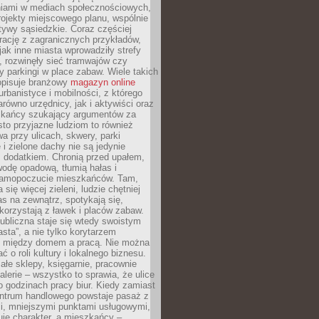
iami w mediach społecznościowych,
ojekty miejscowego planu, wspólnie
atywy sąsiedzkie. Coraz częściej
irację z zagranicznych przykładów,
jak inne miasta wprowadziły strefy
, rozwinęły sieć tramwajów czy
ły parkingi w place zabaw. Wiele takich
opisuje branżowy
magazyn online
rbanistyce i mobilności, z którego
arówno urzędnicy, jak i aktywiści oraz
zkańcy szukający argumentów za
to przyjazne ludziom to również
wa przy ulicach, skwery, parki
i zielone dachy nie są jedynie
 dodatkiem. Chronią przed upałem,
odę opadową, tłumią hałas i
samopoczucie mieszkańców. Tam,
 się więcej zieleni, ludzie chętniej
s na zewnątrz, spotykają się,
korzystają z ławek i placów zabaw.
ubliczna staje się wtedy swoistym
sta”, a nie tylko korytarzem
 między domem a pracą. Nie można
ć o roli kultury i lokalnego biznesu.
ałe sklepy, księgarnie, pracownie
galerie – wszystko to sprawia, że ulice
o godzinach pracy biur. Kiedy zamiast
entrum handlowego powstaje pasaż z
i, mniejszymi punktami usługowymi,
je charakter, a mieszkańcy –