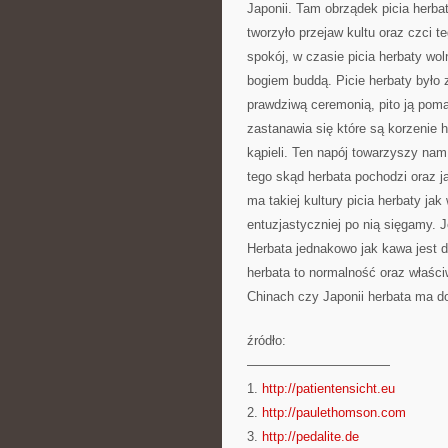
Japonii. Tam obrządek picia herba
tworzyło przejaw kultu oraz czci t
spokój, w czasie picia herbaty wol
bogiem buddą. Picie herbaty było z
prawdziwą ceremonią, pito ją poma
zastanawia się które są korzenie h
kąpieli. Ten napój towarzyszy nam
tego skąd herbata pochodzi oraz ja
ma takiej kultury picia herbaty ja
entuzjastyczniej po nią sięgamy. 
Herbata jednakowo jak kawa jest 
herbata to normalność oraz właściwi
Chinach czy Japonii herbata ma do
źródło:
———————————
1.
http://patientensicht.eu
2.
http://paulethomson.com
3.
http://pedalite.de