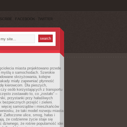
SCRIBE
FACEBOOK
TWITTER
ęciolecia miasta projektowano przede
 myślą o samochodach. Szerokie
budowane skrzyżowania, kolejne
stakady miały zapewniać płynność
dę kierowcom. Dla pieszych,
czy osób korzystających z transportu
często zostawało to, co „zostało” –
iki, przystanki przy hałaśliwych
k bezpiecznych przejść i zieleni.
az więcej samorządów i mieszkańców
wniosku, że taki model rozwoju miasta
ł. Zatłoczone ulice, smog, hałas i
ają, że codzienne życie staje się
ic dziwnego, że rośnie popularność idei