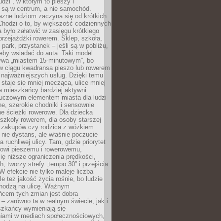
udzi”, w którym to pieszy i
 są w centrum, a nie samochód.
azne ludziom zaczyna się od krótkich
Chodzi o to, by większość codziennych
było załatwić w zasięgu krótkiego
przejażdżki rowerem. Sklep, szkoła,
 park, przystanek – jeśli są w pobliżu,
eby wsiadać do auta. Taki model
wa „miastem 15-minutowym”, bo
 w ciągu kwadransa pieszo lub rowerem
najważniejszych usług. Dzięki temu
staje się mniej męcząca, ulice mniej
a mieszkańcy bardziej aktywni
Kluczowym elementem miasta dla ludzi
e, szerokie chodniki i sensownie
e ścieżki rowerowe. Dla dziecka
szkoły rowerem, dla osoby starszej
z zakupów czy rodzica z wózkiem
 nie dystans, ale właśnie poczucie
 ruchliwej ulicy. Tam, gdzie priorytet
howi pieszemu i rowerowemu,
ę niższe ograniczenia prędkości,
h, tworzy strefy „tempo 30” i przejścia
W efekcie nie tylko maleje liczba
e też jakość życia rośnie, bo ludzie
chodzą na ulicę. Ważnym
ńcem tych zmian jest dobra
– zarówno ta w realnym świecie, jak i
szkańcy wymieniają się
iami w mediach społecznościowych,