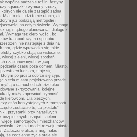
jak wspólne sadzenie roślin, festyny
 czy sąsiedzkie wymiany rzeczy,
, których nie da się zastąpić żadną
ą. Miasto dla ludzi to nie utopia, ale
którym już podążają metropolie i
ejscowości na całym świecie. Wymaga
ycznej, mądrego planowania i dialogu z
i. Wymaga też cierpliwości, bo
ków transportowych i sposobu
rzestrzeni nie następuje z dnia na
k tam, gdzie wprowadza się takie
 efekty szybko stają się widoczne:
, więcej zieleni, więcej spotkań
ch i zaplanowanych, więcej
spędzania czasu poza domem. Miasto,
 przestrzeń ludziom, staje się
którym po prostu dobrze się żyje.
ęciolecia miasta projektowano przede
 myślą o samochodach. Szerokie
budowane skrzyżowania, kolejne
stakady miały zapewniać płynność
dę kierowcom. Dla pieszych,
czy osób korzystających z transportu
często zostawało to, co „zostało” –
iki, przystanki przy hałaśliwych
k bezpiecznych przejść i zieleni.
az więcej samorządów i mieszkańców
wniosku, że taki model rozwoju miasta
ł. Zatłoczone ulice, smog, hałas i
ają, że codzienne życie staje się