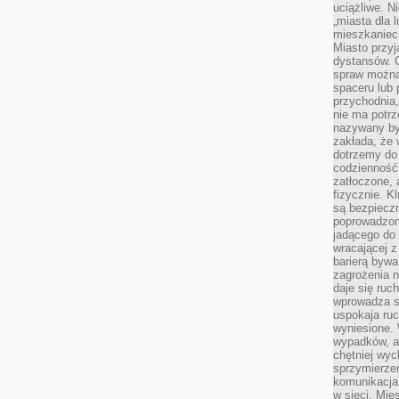
uciążliwe. N
„miasta dla l
mieszkaniec
Miasto przyj
dystansów. 
spraw można 
spaceru lub 
przychodnia,
nie ma potrz
nazywany by
zakłada, że
dotrzemy do 
codzienność 
zatłoczone, 
fizycznie. 
są bezpieczn
poprowadzon
jadącego do 
wracającej 
barierą bywa
zagrożenia na
daje się ruc
wprowadza si
uspokaja ruc
wyniesione. 
wypadków, al
chętniej wy
sprzymierze
komunikacja 
w sieci. Mie