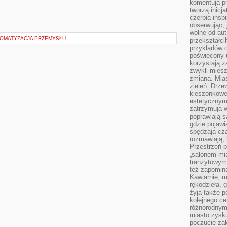
komentują pr
tworzą inicj
czerpią insp
obserwując, 
wolne od aut
TOMATYZACJA PRZEMYSŁU
przekształci
przykładów 
poświęcony u
korzystają z
zwykli mies
zmianą. Mias
zieleń. Drze
kieszonkowe 
estetycznym
zatrzymują w
poprawiają 
gdzie pojawia
spędzają cza
rozmawiają, 
Przestrzeń p
„salonem mia
tranzytowym
też zapomina
Kawiarnie, m
rękodzieła, 
żyją także p
kolejnego c
różnorodnym
miasto zysku
poczucie zak