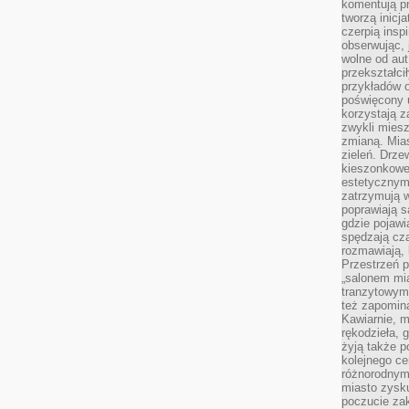
komentują pr
tworzą inicj
czerpią insp
obserwując, 
wolne od aut
przekształci
przykładów 
poświęcony u
korzystają z
zwykli mies
zmianą. Mias
zieleń. Drze
kieszonkowe 
estetycznym
zatrzymują w
poprawiają 
gdzie pojawia
spędzają cza
rozmawiają, 
Przestrzeń p
„salonem mia
tranzytowym
też zapomina
Kawiarnie, m
rękodzieła, 
żyją także p
kolejnego c
różnorodnym
miasto zysku
poczucie zak