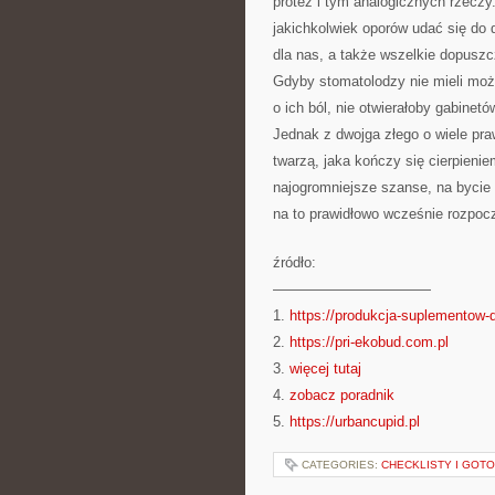
protez i tym analogicznych rzecz
jakichkolwiek oporów udać się do 
dla nas, a także wszelkie dopuszc
Gdyby stomatolodzy nie mieli możl
o ich ból, nie otwierałoby gabinetó
Jednak z dwojga złego o wiele pra
twarzą, jaka kończy się cierpienie
najogromniejsze szanse, na bycie
na to prawidłowo wcześnie rozpocz
źródło:
———————————
1.
https://produkcja-suplementow-di
2.
https://pri-ekobud.com.pl
3.
więcej tutaj
4.
zobacz poradnik
5.
https://urbancupid.pl
CATEGORIES:
CHECKLISTY I GOT