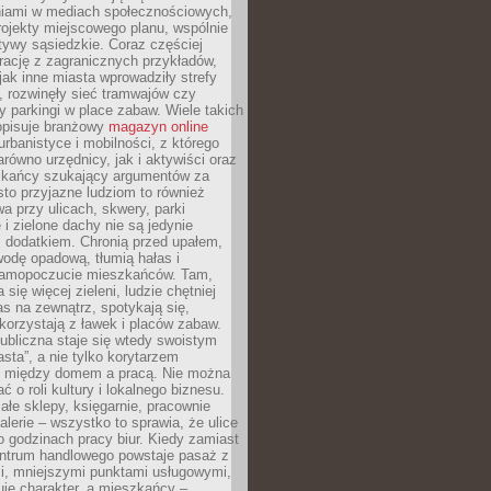
iami w mediach społecznościowych,
ojekty miejscowego planu, wspólnie
atywy sąsiedzkie. Coraz częściej
irację z zagranicznych przykładów,
jak inne miasta wprowadziły strefy
, rozwinęły sieć tramwajów czy
ły parkingi w place zabaw. Wiele takich
opisuje branżowy
magazyn online
rbanistyce i mobilności, z którego
arówno urzędnicy, jak i aktywiści oraz
zkańcy szukający argumentów za
to przyjazne ludziom to również
wa przy ulicach, skwery, parki
i zielone dachy nie są jedynie
 dodatkiem. Chronią przed upałem,
odę opadową, tłumią hałas i
samopoczucie mieszkańców. Tam,
 się więcej zieleni, ludzie chętniej
s na zewnątrz, spotykają się,
korzystają z ławek i placów zabaw.
ubliczna staje się wtedy swoistym
sta”, a nie tylko korytarzem
 między domem a pracą. Nie można
ć o roli kultury i lokalnego biznesu.
ałe sklepy, księgarnie, pracownie
galerie – wszystko to sprawia, że ulice
o godzinach pracy biur. Kiedy zamiast
entrum handlowego powstaje pasaż z
i, mniejszymi punktami usługowymi,
je charakter, a mieszkańcy –