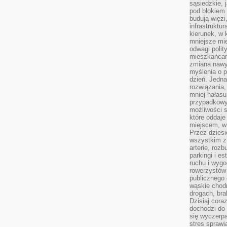
sąsiedzkie, 
pod blokiem
budują więzi
infrastruktur
kierunek, w 
mniejsze mi
odwagi polit
mieszkańcam
zmiana nawy
myślenia o p
dzień. Jedna
rozwiązania,
mniej hałasu
przypadkowy
możliwości 
które oddaje
miejscem, w 
Przez dziesi
wszystkim z
arterie, roz
parkingi i e
ruchu i wygo
rowerzystów 
publicznego 
wąskie chodn
drogach, bra
Dzisiaj cor
dochodzi do 
się wyczerpa
stres sprawi