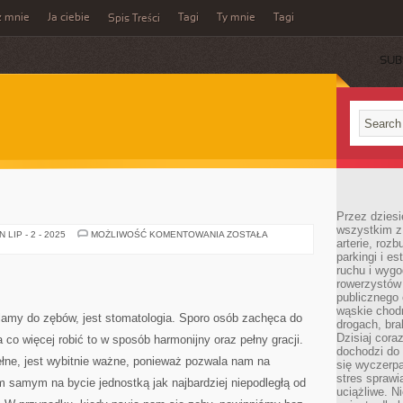
z mnie
Ja ciebie
Tagi
Ty mnie
Tagi
Spis Treści
SUB
Przez dziesi
wszystkim z
ODONTOLOGIA
LIP - 2 - 2025
MOŻLIWOŚĆ KOMENTOWANIA
ZOSTAŁA
arterie, roz
parkingi i e
ruchu i wygo
rowerzystów 
publicznego 
wąskie chodn
klamy do zębów, jest stomatologia. Sporo osób zachęca do
drogach, bra
Dzisiaj cor
 co więcej robić to w sposób harmonijny oraz pełny gracji.
dochodzi do 
ełne, jest wybitnie ważne, ponieważ pozwala nam na
się wyczerpa
stres sprawi
 samym na bycie jednostką jak najbardziej niepodległą od
uciążliwe. N