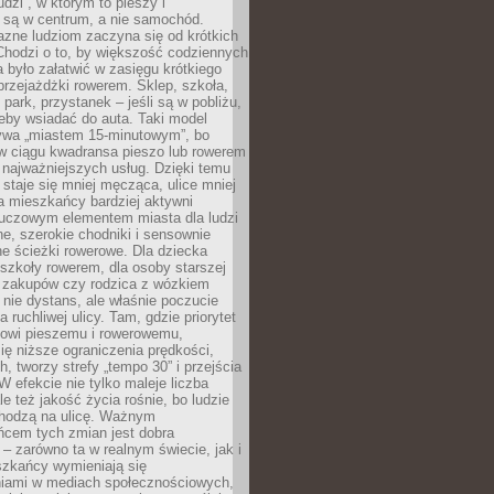
udzi”, w którym to pieszy i
 są w centrum, a nie samochód.
azne ludziom zaczyna się od krótkich
Chodzi o to, by większość codziennych
było załatwić w zasięgu krótkiego
przejażdżki rowerem. Sklep, szkoła,
 park, przystanek – jeśli są w pobliżu,
eby wsiadać do auta. Taki model
wa „miastem 15-minutowym”, bo
 w ciągu kwadransa pieszo lub rowerem
najważniejszych usług. Dzięki temu
staje się mniej męcząca, ulice mniej
a mieszkańcy bardziej aktywni
Kluczowym elementem miasta dla ludzi
e, szerokie chodniki i sensownie
e ścieżki rowerowe. Dla dziecka
szkoły rowerem, dla osoby starszej
z zakupów czy rodzica z wózkiem
 nie dystans, ale właśnie poczucie
 ruchliwej ulicy. Tam, gdzie priorytet
howi pieszemu i rowerowemu,
ę niższe ograniczenia prędkości,
h, tworzy strefy „tempo 30” i przejścia
W efekcie nie tylko maleje liczba
e też jakość życia rośnie, bo ludzie
chodzą na ulicę. Ważnym
ńcem tych zmian jest dobra
– zarówno ta w realnym świecie, jak i
szkańcy wymieniają się
iami w mediach społecznościowych,