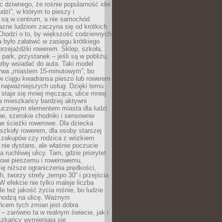
ic dziwnego, że rośnie popularność idei
udzi”, w którym to pieszy i
 są w centrum, a nie samochód.
azne ludziom zaczyna się od krótkich
Chodzi o to, by większość codziennych
było załatwić w zasięgu krótkiego
przejażdżki rowerem. Sklep, szkoła,
 park, przystanek – jeśli są w pobliżu,
eby wsiadać do auta. Taki model
wa „miastem 15-minutowym”, bo
 w ciągu kwadransa pieszo lub rowerem
najważniejszych usług. Dzięki temu
staje się mniej męcząca, ulice mniej
a mieszkańcy bardziej aktywni
Kluczowym elementem miasta dla ludzi
e, szerokie chodniki i sensownie
e ścieżki rowerowe. Dla dziecka
szkoły rowerem, dla osoby starszej
z zakupów czy rodzica z wózkiem
 nie dystans, ale właśnie poczucie
 ruchliwej ulicy. Tam, gdzie priorytet
howi pieszemu i rowerowemu,
ę niższe ograniczenia prędkości,
h, tworzy strefy „tempo 30” i przejścia
W efekcie nie tylko maleje liczba
e też jakość życia rośnie, bo ludzie
chodzą na ulicę. Ważnym
ńcem tych zmian jest dobra
– zarówno ta w realnym świecie, jak i
szkańcy wymieniają się