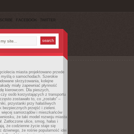
SCRIBE
FACEBOOK
TWITTER
ęciolecia miasta projektowano przede
 myślą o samochodach. Szerokie
budowane skrzyżowania, kolejne
stakady miały zapewniać płynność
dę kierowcom. Dla pieszych,
czy osób korzystających z transportu
często zostawało to, co „zostało” –
iki, przystanki przy hałaśliwych
k bezpiecznych przejść i zieleni.
az więcej samorządów i mieszkańców
wniosku, że taki model rozwoju miasta
ł. Zatłoczone ulice, smog, hałas i
ają, że codzienne życie staje się
ic dziwnego, że rośnie popularność idei