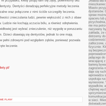
y. W przypadku, kiedy psują nam się zęby, powinniśmy bez
„miasta dla l
mieszkaniec
dentysty. Dentyści doradzają perfekcyjne metody leczenia
Miasto przyj
dystansów. 
zalne oraz połączone z nimi ściśle szczegóły leczenia.
spraw można 
iwości znieczulania ludzi, pewnie większość z nich z obaw
spaceru lub 
przychodnia,
w. Ludzie nie kochają uczucia bólu, a również odrętwienia.
nie ma potrz
widłowiej jest wybrać znieczulenie, niż wygodę w poruszaniu
nazywany by
zakłada, że
m. Dzieci obawiają się dentystów, jednak to one mają
dotrzemy do 
codzienność 
 w pełni zdrowymi pod względem zębów, ponieważ pozwala
zatłoczone, 
ęte leczenie.
fizycznie. 
są bezpieczn
poprowadzon
jadącego do 
wracającej 
barierą bywa
ety.pl/
zagrożenia na
daje się ruc
wprowadza si
uspokaja ruc
wyniesione. 
wypadków, al
chętniej wy
sprzymierze
komunikacja 
OWE PLANY
w sieci. Mie
doświadczen