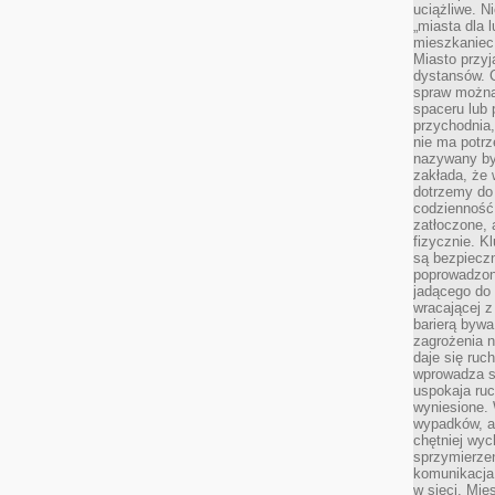
uciążliwe. N
„miasta dla l
mieszkaniec
Miasto przyj
dystansów. 
spraw można 
spaceru lub 
przychodnia,
nie ma potrz
nazywany by
zakłada, że
dotrzemy do 
codzienność 
zatłoczone, 
fizycznie. 
są bezpieczn
poprowadzon
jadącego do 
wracającej 
barierą bywa
zagrożenia na
daje się ruc
wprowadza si
uspokaja ruc
wyniesione. 
wypadków, al
chętniej wy
sprzymierze
komunikacja 
w sieci. Mie