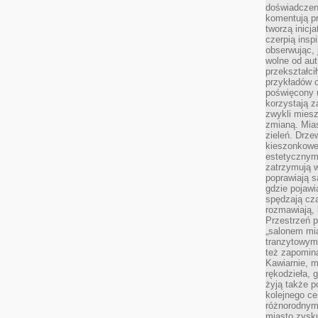
doświadczen
komentują pr
tworzą inicj
czerpią insp
obserwując, 
wolne od aut
przekształci
przykładów 
poświęcony u
korzystają z
zwykli mies
zmianą. Mias
zieleń. Drze
kieszonkowe 
estetycznym
zatrzymują w
poprawiają 
gdzie pojawia
spędzają cza
rozmawiają, 
Przestrzeń p
„salonem mia
tranzytowym
też zapomina
Kawiarnie, m
rękodzieła, 
żyją także p
kolejnego c
różnorodnym
miasto zysku