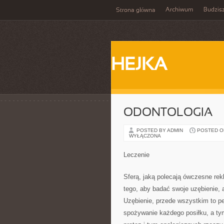
Archiwum
Budzis
Strona główna
HEJKA
ODONTOLOGIA
POSTED BY ADMIN
POSTED ON 
WYŁĄCZONA
Leczenie
Sferą, jaką polecają ówczesne re
tego, aby badać swoje uzębienie, a
Uzębienie, przede wszystkim to p
spożywanie każdego posiłku, a tym