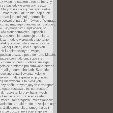
jak wspólne sadzenie roślin, festyny
 czy sąsiedzkie wymiany rzeczy,
, których nie da się zastąpić żadną
ą. Miasto dla ludzi to nie utopia, ale
którym już podążają metropolie i
ejscowości na całym świecie. Wymaga
ycznej, mądrego planowania i dialogu z
i. Wymaga też cierpliwości, bo
ków transportowych i sposobu
rzestrzeni nie następuje z dnia na
k tam, gdzie wprowadza się takie
 efekty szybko stają się widoczne:
, więcej zieleni, więcej spotkań
ch i zaplanowanych, więcej
spędzania czasu poza domem. Miasto,
 przestrzeń ludziom, staje się
którym po prostu dobrze się żyje.
ęciolecia miasta projektowano przede
 myślą o samochodach. Szerokie
budowane skrzyżowania, kolejne
stakady miały zapewniać płynność
dę kierowcom. Dla pieszych,
czy osób korzystających z transportu
często zostawało to, co „zostało” –
iki, przystanki przy hałaśliwych
k bezpiecznych przejść i zieleni.
az więcej samorządów i mieszkańców
wniosku, że taki model rozwoju miasta
ł. Zatłoczone ulice, smog, hałas i
ają, że codzienne życie staje się