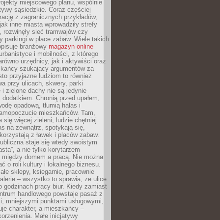
ojekty miejscowego planu, wspólnie
atywy sąsiedzkie. Coraz częściej
irację z zagranicznych przykładów,
jak inne miasta wprowadziły strefy
, rozwinęły sieć tramwajów czy
ły parkingi w place zabaw. Wiele takich
opisuje branżowy
magazyn online
rbanistyce i mobilności, z którego
arówno urzędnicy, jak i aktywiści oraz
zkańcy szukający argumentów za
to przyjazne ludziom to również
wa przy ulicach, skwery, parki
i zielone dachy nie są jedynie
 dodatkiem. Chronią przed upałem,
odę opadową, tłumią hałas i
samopoczucie mieszkańców. Tam,
 się więcej zieleni, ludzie chętniej
s na zewnątrz, spotykają się,
korzystają z ławek i placów zabaw.
ubliczna staje się wtedy swoistym
sta”, a nie tylko korytarzem
 między domem a pracą. Nie można
ć o roli kultury i lokalnego biznesu.
ałe sklepy, księgarnie, pracownie
galerie – wszystko to sprawia, że ulice
o godzinach pracy biur. Kiedy zamiast
entrum handlowego powstaje pasaż z
i, mniejszymi punktami usługowymi,
je charakter, a mieszkańcy –
orzenienia. Małe inicjatywy